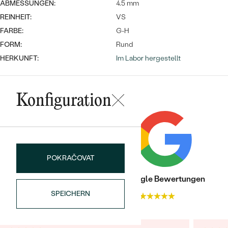
ABMESSUNGEN:
4.5 mm
REINHEIT:
VS
FARBE:
G-H
FORM:
Rund
HERKUNFT:
Im Labor hergestellt
Bestseller
Konfiguration
ANSEHEN
POKRAČOVAT
Trusted shop Bewertungen
Google Bewertungen
SPEICHERN
4.9
4.9