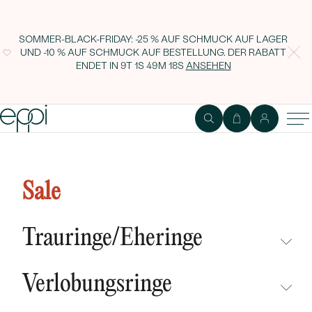
SOMMER-BLACK-FRIDAY: -25 % AUF SCHMUCK AUF LAGER
UND -10 % AUF SCHMUCK AUF BESTELLUNG. DER RABATT
ENDET IN
9T 1S 49M 17S
ANSEHEN
Verlobungsring mit Herz und
Moissanit Lenal
Sale
Trauringe/Eheringe
NICHT ÜBERSEHEN
Verlobungsringe
NEUHEITEN
NICHT ÜBERSEHEN