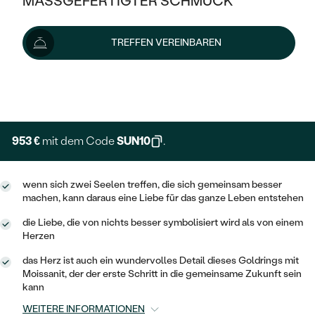
MASSGEFERTIGTER SCHMUCK
1 059 €
SILBER
MIT MEHREREN DIAMANTEN
NACH STYL
GOLD
AUSVERKAUF
AUSVERKAUF
Wir liefern den Schmuck innerhalb von 3 - 4 Wochen.
TREFFEN VEREINBAREN
PLATIN
KLASSISCH
HALO
Lieferoptionen
SILBER
WENN SCHMUCK HILFT
NACH MATERIAL
MINIMALISTISCHE
DREI STEINE
PLATIN
+ 212 €
NACH STYL
EXPRESSHERSTELLUNG
GOLD
NACH TYP
MEMOIRE
OHRSTECKER
VINTAGE
OHRRINGE
SILBER
NACH STYL
953 €
mit dem Code
SUN10
.
V-FORM
CREOLEN
IM SET
SOLITÄR
RINGE
PLATIN
VINTAGE
wenn sich zwei Seelen treffen, die sich gemeinsam besser
MINIMALISTISCHE
AUSSERGEWÖHNLICH
machen, kann daraus eine Liebe für das ganze Leben entstehen
ZUR GEBURT EINES KINDES
ANHÄNGER / KETTEN
AUSSERGEWÖHNLICHE
NACH STYL
OHRHÄNGER
die Liebe, die von nichts besser symbolisiert wird als von einem
PERSONALISIERT
ARMBÄNDER
GESTALTE EINEN RING
Herzen
MEMOIRE
GEHÄMMERTE
SOLITÄR
das Herz ist auch ein wundervolles Detail dieses Goldrings mit
WÄHLE EINEN RING
MIT STERNZEICHEN
SCHMUCKSET
Moissanit, der der erste Schritt in die gemeinsame Zukunft sein
MINIMALISTISCHE
VON HAND GRAVIERTE
kann
HERZ
DIAMANTEN ZUM EINFASSEN
MINIMALISTISCH
HERRENSCHMUCK
WEITERE INFORMATIONEN