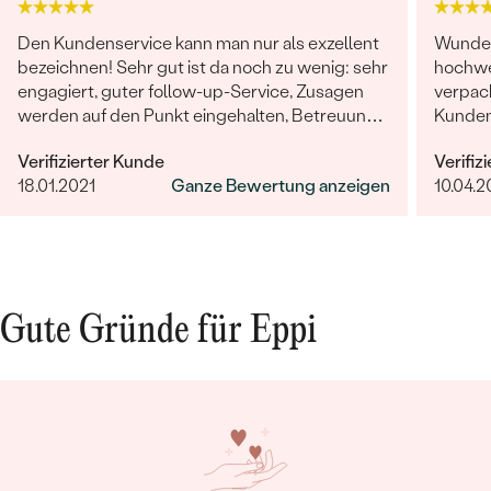
Den Kundenservice kann man nur als exzellent
Wunders
bezeichnen! Sehr gut ist da noch zu wenig: sehr
hochwer
engagiert, guter follow-up-Service, Zusagen
verpack
werden auf den Punkt eingehalten, Betreuung
Kunden
ist herausragend!
Kundens
Verifizierter Kunde
Verifiz
sehr fr
18.01.2021
Ganze Bewertung anzeigen
10.04.2
entgeg
bleibt 
Gute Gründe für Eppi