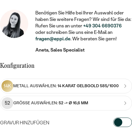
STATEMENT
MIT FÜLLUNG
KINDER
LAB GROWN DIAMANTEN ZUM
MEDAILLON
SCHMUCK FÜR KINDER
Benötigen Sie Hilfe bei Ihrer Auswahl oder
SIEGELRINGE
EINFASSEN
IM SET
PIERCINGS
haben Sie weitere Fragen? Wir sind für Sie da:
KETTEN
BROSCHEN
Rufen Sie uns an unter
+49 304 6690376
PERSONALISIERT
FARBIGE DIAMANTEN ZUM EINFASSEN
oder schreiben Sie uns eine E-Mail an
NACH PREIS
HERZKETTEN
SCHMUCKZUBEHÖR
NACH STEIN
fragen@eppi.de
. Wir beraten Sie gern!
GÜNSTIG
NACH EDELSTEIN
NACH EDELSTEIN
MIT DIAMANT
Aneta, Sales Specialist
MIT TIEREN
NACH MATERIAL
MIT DIAMANT
MIT DIAMANT
LUXURIÖSE
MIT EDELSTEIN
Konfiguration
GOLD
NACH EDELSTEIN
MIT EDELSTEIN
MIT LAB GROWN DIAMANT
PERLENOHRRINGE
MIT DIAMANT
SILBER
14K
METALL AUSWÄHLEN:
14 KARAT GELBGOLD 585/1000
PERLENRINGE
MIT MOISSANIT
MIT EDELSTEIN
PLATIN
NACH PREIS
52
MIT FARBIGEN DIAMANTEN
GRÖSSE AUSWÄHLEN:
52 -> Ø 16,6 MM
NACH PREIS
PREISWERTE
PERLENKETTEN
NACH STEIN
MIT SCHWARZEN DIAMANTEN
PREISWERTE
GRAVUR HINZUFÜGEN
LUXURIÖSE
DIAMANTSCHMUCK
NACH PREIS