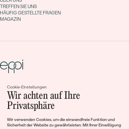
ÜBER UNS
TREFFEN SIE UNS
HÄUFIG GESTELLTE FRAGEN
MAGAZIN
Gemeinsam erschaffen wir
Cookie-Einstellungen
Wir achten auf Ihre
Geschichten von Schönheit und
Privatsphäre
Liebe
Wir verwenden Cookies, um die einwandfreie Funktion und
Begleiten Sie uns!
Sicherheit der Website zu gewährleisten. Mit Ihrer Einwilligung