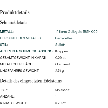
Meistverkaufte
NACH DER FARBE
Meistverkaufte
Ohrrinnge
Produktdetails
NACH DER FORM
Ringe
Schmuckdetails
MASSGEFERTIGTER
Personalisierte
METALL
:
14 Karat Gelbgold 585/1000
ANSEHEN
DIAMANTEN
HERKUNFT DES METALLS
:
Recyceltes
Halsketten
ANSEHEN
STIL
:
Solitär
ARTEN DER SCHMUCKFASSUNG
:
Krappen
GESAMTGEWICHT IN KARAT:
0.29 ct
ANSEHEN
METALLOBERFLÄCHE:
Glänzend
Wave Kollektion
UNGEFÄHRES GEWICHT:
2.74 g
Details des eingesetzten Edelsteins
TYP:
Moissanit
ANSEHEN
ANZAHL:
1
KARATGEWICHT:
0.29 ct