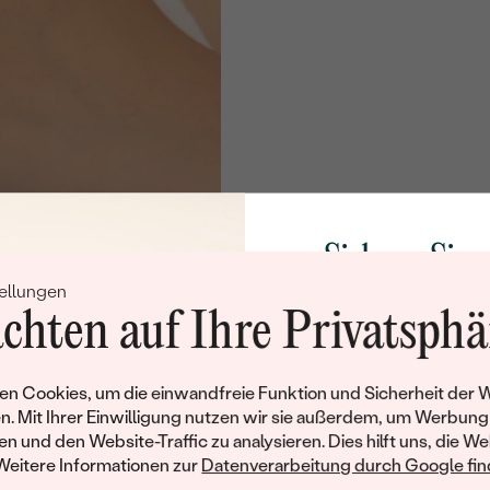
Sichern Sie 
ellungen
Rabatt auf Ih
chten auf Ihre Privatsphä
Schmucks
Werden Sie Teil unse
n Cookies, um die einwandfreie Funktion und Sicherheit der 
und entdecken Sie die W
n. Mit Ihrer Einwilligung nutzen wir sie außerdem, um Werbung
gefertigten Schmucks
en und den Website-Traffic zu analysieren. Dies hilft uns, die We
Willkommensgeschen
Weitere Informationen zur
Datenverarbeitung durch Google find
Ihnen umgehend einen 