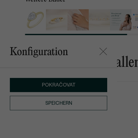
Konfiguration
Das könnte Ihnen gefalle
POKRAČOVAT
Malena
Ronja
von € 339
von € 639
SPEICHERN