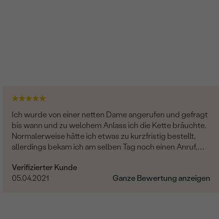
Ich wurde von einer netten Dame angerufen und gefragt
bis wann und zu welchem Anlass ich die Kette bräuchte.
Normalerweise hätte ich etwas zu kurzfristig bestellt,
allerdings bekam ich am selben Tag noch einen Anruf,
dass sie doch zufälligerweise am gleichen Tag raus geht.
Verifizierter Kunde
Lieferung war superschnell. Man wird hervorragend
05.04.2021
Ganze Bewertung anzeigen
betreut. Vielen Dank