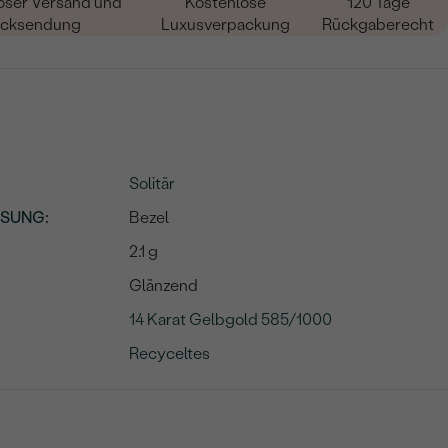
oser Versand und
Kostenlose
120 Tage
cksendung
Luxusverpackung
Rückgaberecht
Solitär
SSUNG
:
Bezel
2.1 g
Glänzend
14 Karat Gelbgold 585/1000
Recyceltes