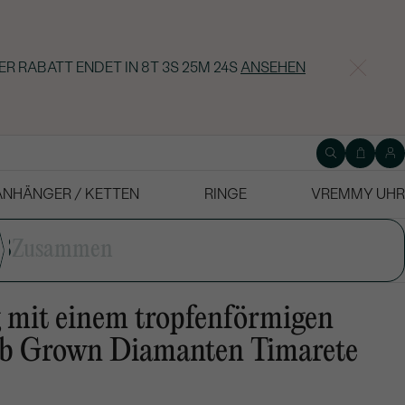
ER RABATT ENDET IN
8T 3S 25M 23S
ANSEHEN
ANHÄNGER / KETTEN
RINGE
VREMMY UHR
3
Zusammen
 mit einem tropfenförmigen
ab Grown Diamanten Timarete