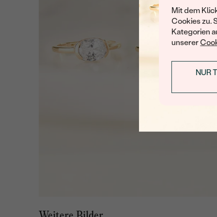
Mit dem Klic
Cookies zu. 
Kategorien au
unserer
Cook
NUR 
Weitere Bilder