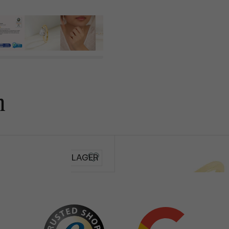
n
Valentin
AUF LAGER
von € 649