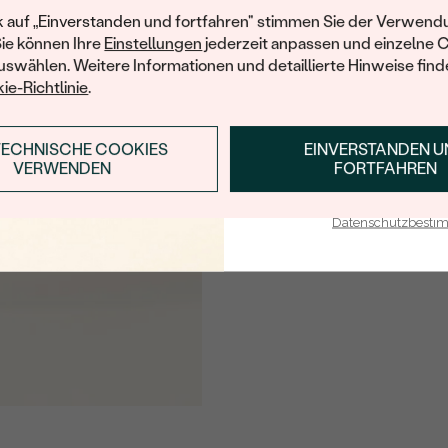
Ihren ersten Ein
k auf „Einverstanden und fortfahren" stimmen Sie der Verwendu
Sie können Ihre
Einstellungen
jederzeit anpassen und einzelne 
swählen. Weitere Informationen und detaillierte Hinweise finde
ie-Richtlinie
.
TECHNISCHE COOKIES
EINVERSTANDEN 
ANMELDEN & RABAT
VERWENDEN
FORTFAHREN
E-Mail-Adresse je bei uns i
Datenschutzbest