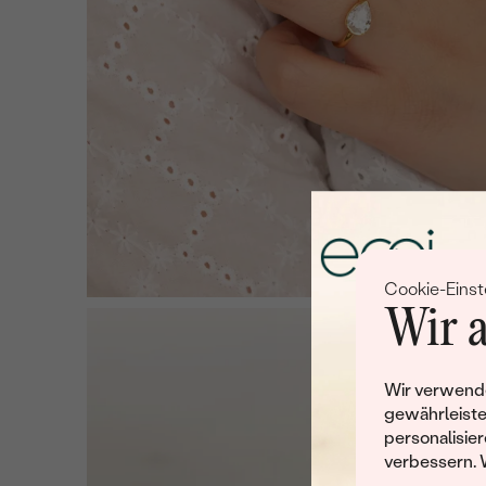
Cookie-Einst
Wir a
Wir verwende
gewährleiste
personalisier
verbessern. 