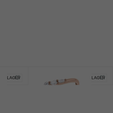
Craig
AUF LAGER
AUF LAGER
von € 729