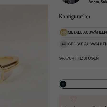
Aneta, Sal
Konfiguration
14K
METALL AUSWÄHLEN
46
GRÖSSE AUSWÄHLEN
GRAVUR HINZUFÜGEN
WÄHLEN SIE SCHRIF
Geben Sie Initialen/Text e
15
/ 15 ZEICHEN