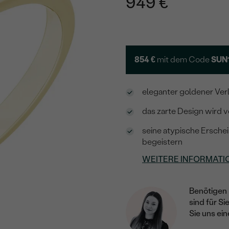
949 €
854 €
mit dem Code
SUN
eleganter goldener Ve
das zarte Design wird 
seine atypische Erschei
begeistern
WEITERE INFORMATI
Benötigen 
sind für Si
Sie uns ein