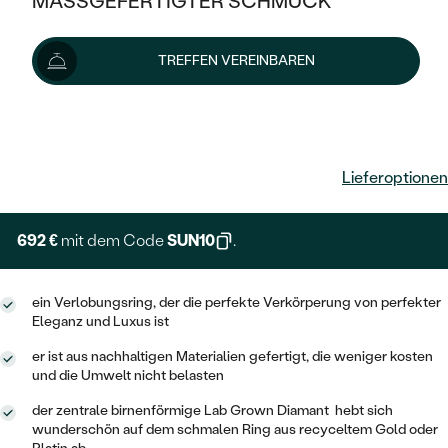
MASSGEFERTIGTER SCHMUCK
SILBER
MIT MEHREREN DIAMANTEN
NACH STYL
GOLD
AUSVERKAUF
AUSVERKAUF
TREFFEN VEREINBAREN
PLATIN
KLASSISCH
HALO
SILBER
WENN SCHMUCK HILFT
NACH MATERIAL
MINIMALISTISCHE
769 €
DREI STEINE
PLATIN
NACH STYL
GOLD
NACH TYP
MEMOIRE
OHRSTECKER
VINTAGE
Lieferoptionen
OHRRINGE
SILBER
NACH STYL
V-FORM
CREOLEN
IM SET
SOLITÄR
RINGE
692 €
mit dem Code
SUN10
.
PLATIN
VINTAGE
MINIMALISTISCHE
AUSSERGEWÖHNLICH
ZUR GEBURT EINES KINDES
ANHÄNGER / KETTEN
ein Verlobungsring, der die perfekte Verkörperung von perfekter
AUSSERGEWÖHNLICHE
NACH STYL
OHRHÄNGER
Eleganz und Luxus ist
PERSONALISIERT
ARMBÄNDER
GESTALTE EINEN RING
MEMOIRE
GEHÄMMERTE
er ist aus nachhaltigen Materialien gefertigt, die weniger kosten
SOLITÄR
WÄHLE EINEN RING
und die Umwelt nicht belasten
MIT STERNZEICHEN
SCHMUCKSET
MINIMALISTISCHE
VON HAND GRAVIERTE
HERZ
der zentrale birnenförmige Lab Grown Diamant hebt sich
DIAMANTEN ZUM EINFASSEN
MINIMALISTISCH
HERRENSCHMUCK
wunderschön auf dem schmalen Ring aus recyceltem Gold oder