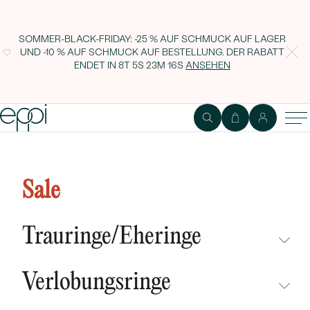
SOMMER-BLACK-FRIDAY: -25 % AUF SCHMUCK AUF LAGER
UND -10 % AUF SCHMUCK AUF BESTELLUNG. DER RABATT
ENDET IN
8T 5S 23M 15S
ANSEHEN
1
2
Ring
Edelstein
Sale
Verlobungsring mit einem Lab
Grown Diamanten in Birnenform
Trauringe/Eheringe
North
NICHT ÜBERSEHEN
Verlobungsringe
NEUHEITEN
NICHT ÜBERSEHEN