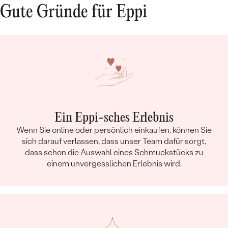
ausgesuchtem Stein entworfen. Der Transport
Gute Gründe für Eppi
war ebenfalls sehr schnell, zwischendurch gab
es auch immer wieder einen Zwischenstand
über den Produktionsfortschritt. Das
Endergebnis sah dann zuletzt noch viel besser
aus als ich gehofft habe (ihr gefällt der Ring
auch sehr). Insgesamt also ein wirklich guter
Shop, den ich uneingeschränkt
weiterempfehlen kann!
Ein Eppi-sches Erlebnis
Wenn Sie online oder persönlich einkaufen, können Sie
sich darauf verlassen, dass unser Team dafür sorgt,
dass schon die Auswahl eines Schmuckstücks zu
einem unvergesslichen Erlebnis wird.