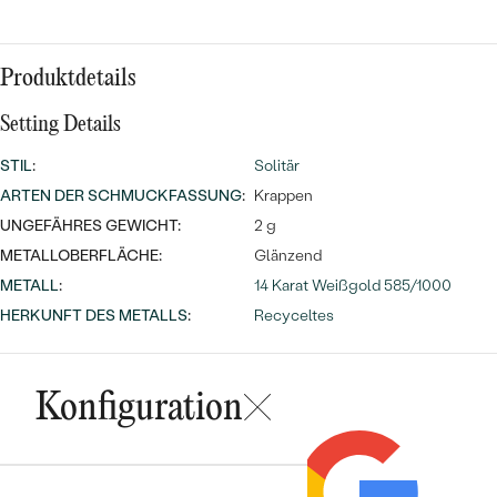
Meistverkaufte
NACH DER FARBE
Meistverkaufte
Ohrrinnge
NACH DER FORM
Produktdetails
Ringe
MASSGEFERTIGTER
Personalisierte
Setting Details
ANSEHEN
STIL
:
Solitär
DIAMANTEN
Halsketten
ARTEN DER SCHMUCKFASSUNG
:
Krappen
ANSEHEN
UNGEFÄHRES GEWICHT:
2 g
METALLOBERFLÄCHE:
Glänzend
METALL
:
14 Karat Weißgold 585/1000
ANSEHEN
Wave Kollektion
HERKUNFT DES METALLS
:
Recyceltes
Konfiguration
ANSEHEN