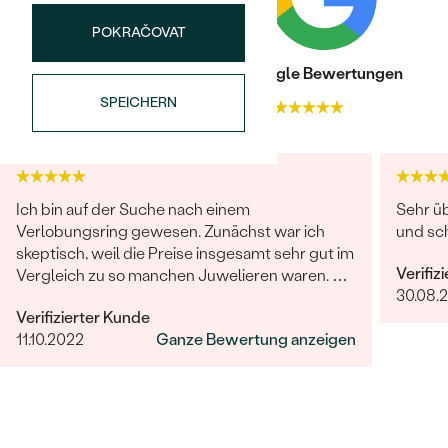
POKRAČOVAT
Trusted shop Bewertungen
Google Bewertungen
SPEICHERN
4.9
4.9
Bestseller
Ich bin auf der Suche nach einem
Sehr ü
Verlobungsring gewesen. Zunächst war ich
und sch
skeptisch, weil die Preise insgesamt sehr gut im
Verifiz
Vergleich zu so manchen Juwelieren waren. Die
ANSEHEN
30.08.
Auswahl war gut, den Ring den ich suchte, fand
Verifizierter Kunde
ich jedoch nicht. Daraufhin begann der Kontakt
11.10.2022
Ganze Bewertung anzeigen
mit dem wohl besten Kundenservice, den ich je
erlebt habe (Frau Benesova). Fragen wurden
schnell sowohl telefonisch als auch per Mail
beantwortet. Die Beratung war super! Zuletzt
wurde ein angepasster Ring mit selbst