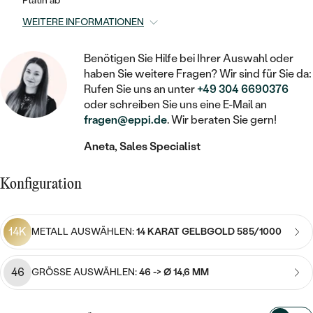
STATEMENT
Platin ab
MIT FÜLLUNG
KINDER
LAB GROWN DIAMANTEN ZUM
MEDAILLON
SCHMUCK FÜR KINDER
WEITERE INFORMATIONEN
SIEGELRINGE
EINFASSEN
IM SET
PIERCINGS
KETTEN
BROSCHEN
Benötigen Sie Hilfe bei Ihrer Auswahl oder
PERSONALISIERT
FARBIGE DIAMANTEN ZUM EINFASSEN
haben Sie weitere Fragen? Wir sind für Sie da:
NACH PREIS
HERZKETTEN
SCHMUCKZUBEHÖR
NACH STEIN
Rufen Sie uns an unter
+49 304 6690376
oder schreiben Sie uns eine E-Mail an
GÜNSTIG
NACH EDELSTEIN
NACH EDELSTEIN
MIT DIAMANT
fragen@eppi.de
. Wir beraten Sie gern!
MIT TIEREN
NACH MATERIAL
MIT DIAMANT
MIT DIAMANT
LUXURIÖSE
Aneta, Sales Specialist
MIT EDELSTEIN
GOLD
NACH EDELSTEIN
MIT EDELSTEIN
MIT LAB GROWN DIAMANT
PERLENOHRRINGE
Konfiguration
MIT DIAMANT
SILBER
PERLENRINGE
MIT MOISSANIT
MIT EDELSTEIN
PLATIN
NACH PREIS
14K
METALL AUSWÄHLEN:
14 KARAT GELBGOLD 585/1000
MIT FARBIGEN DIAMANTEN
NACH PREIS
PREISWERTE
PERLENKETTEN
46
GRÖSSE AUSWÄHLEN:
46 -> Ø 14,6 MM
NACH STEIN
MIT SCHWARZEN DIAMANTEN
PREISWERTE
LUXURIÖSE
DIAMANTSCHMUCK
NACH PREIS