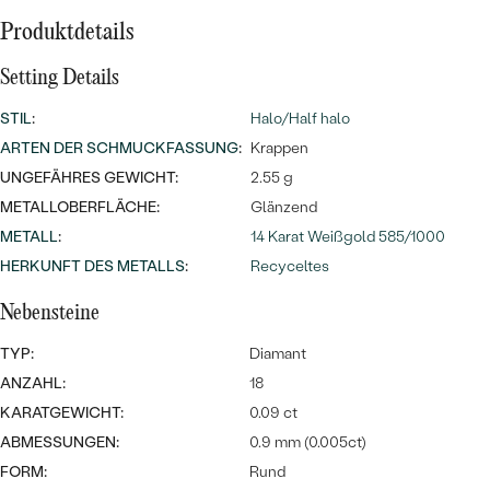
Meistverkaufte
NACH DER FARBE
Produktdetails
Meistverkaufte
Ohrrinnge
NACH DER FORM
Setting Details
Ringe
MASSGEFERTIGTER
Personalisierte
STIL
:
Halo/Half halo
ARTEN DER SCHMUCKFASSUNG
:
Krappen
ANSEHEN
DIAMANTEN
Halsketten
UNGEFÄHRES GEWICHT:
2.55 g
ANSEHEN
METALLOBERFLÄCHE:
Glänzend
METALL
:
14 Karat Weißgold 585/1000
HERKUNFT DES METALLS
:
Recyceltes
ANSEHEN
Wave Kollektion
Nebensteine
TYP:
Diamant
ANZAHL:
18
ANSEHEN
KARATGEWICHT:
0.09 ct
ABMESSUNGEN:
0.9 mm (0.005ct)
FORM:
Rund