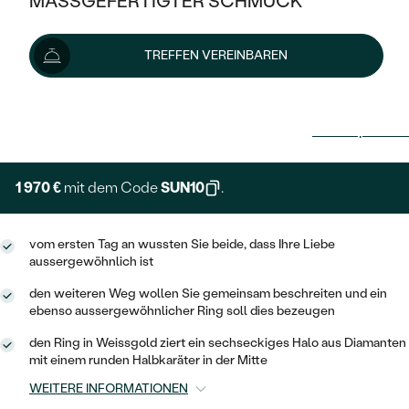
MASSGEFERTIGTER SCHMUCK
SILBER
MIT MEHREREN DIAMANTEN
NACH STYL
GOLD
AUSVERKAUF
AUSVERKAUF
TREFFEN VEREINBAREN
PLATIN
KLASSISCH
HALO
SILBER
WENN SCHMUCK HILFT
2 189 €
NACH MATERIAL
MINIMALISTISCHE
DREI STEINE
PLATIN
NACH STYL
Lieferoptionen
GOLD
NACH TYP
MEMOIRE
OHRSTECKER
VINTAGE
OHRRINGE
SILBER
NACH STYL
1 970 €
mit dem Code
SUN10
.
V-FORM
CREOLEN
IM SET
SOLITÄR
RINGE
PLATIN
VINTAGE
MINIMALISTISCHE
AUSSERGEWÖHNLICH
vom ersten Tag an wussten Sie beide, dass Ihre Liebe
ZUR GEBURT EINES KINDES
ANHÄNGER / KETTEN
aussergewöhnlich ist
AUSSERGEWÖHNLICHE
NACH STYL
OHRHÄNGER
den weiteren Weg wollen Sie gemeinsam beschreiten und ein
PERSONALISIERT
ARMBÄNDER
GESTALTE EINEN RING
ebenso aussergewöhnlicher Ring soll dies bezeugen
MEMOIRE
GEHÄMMERTE
SOLITÄR
WÄHLE EINEN RING
den Ring in Weissgold ziert ein sechseckiges Halo aus Diamanten
MIT STERNZEICHEN
SCHMUCKSET
mit einem runden Halbkaräter in der Mitte
MINIMALISTISCHE
VON HAND GRAVIERTE
HERZ
DIAMANTEN ZUM EINFASSEN
WEITERE INFORMATIONEN
MINIMALISTISCH
HERRENSCHMUCK