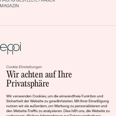
HÄUFIG GESTELLTE FRAGEN
MAGAZIN
Gemeinsam erschaffen wir
Cookie-Einstellungen
Wir achten auf Ihre
Geschichten von Schönheit und
Privatsphäre
Liebe
Wir verwenden Cookies, um die einwandfreie Funktion und
Begleiten Sie uns!
Sicherheit der Website zu gewährleisten. Mit Ihrer Einwilligung
nutzen wir sie außerdem, um Werbung zu personalisieren und
den Website-Traffic zu analysieren. Dies hilft uns, die Website zu
verbessern. Weitere Informationen zur
Datenverarbeitung