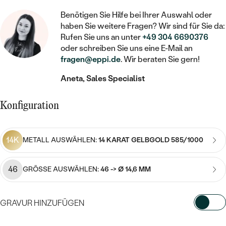
STATEMENT
MIT FÜLLUNG
KINDER
LAB GROWN DIAMANTEN ZUM
MEDAILLON
Benötigen Sie Hilfe bei Ihrer Auswahl oder
SCHMUCK FÜR KINDER
SIEGELRINGE
EINFASSEN
haben Sie weitere Fragen? Wir sind für Sie da:
IM SET
PIERCINGS
Rufen Sie uns an unter
+49 304 6690376
KETTEN
BROSCHEN
PERSONALISIERT
oder schreiben Sie uns eine E-Mail an
FARBIGE DIAMANTEN ZUM EINFASSEN
fragen@eppi.de
. Wir beraten Sie gern!
NACH PREIS
HERZKETTEN
SCHMUCKZUBEHÖR
NACH STEIN
Aneta, Sales Specialist
GÜNSTIG
NACH EDELSTEIN
NACH EDELSTEIN
MIT DIAMANT
MIT TIEREN
NACH MATERIAL
MIT DIAMANT
MIT DIAMANT
LUXURIÖSE
Konfiguration
MIT EDELSTEIN
GOLD
NACH EDELSTEIN
MIT EDELSTEIN
MIT LAB GROWN DIAMANT
PERLENOHRRINGE
14K
METALL AUSWÄHLEN:
14 KARAT GELBGOLD 585/1000
MIT DIAMANT
SILBER
PERLENRINGE
MIT MOISSANIT
MIT EDELSTEIN
PLATIN
NACH PREIS
46
GRÖSSE AUSWÄHLEN:
46 -> Ø 14,6 MM
MIT FARBIGEN DIAMANTEN
NACH PREIS
PREISWERTE
PERLENKETTEN
NACH STEIN
MIT SCHWARZEN DIAMANTEN
GRAVUR HINZUFÜGEN
PREISWERTE
LUXURIÖSE
DIAMANTSCHMUCK
NACH PREIS
WÄHLEN SIE SCHRIFTART AUS