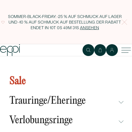
SOMMER-BLACK-FRIDAY: -25 % AUF SCHMUCK AUF LAGER
UND -10 % AUF SCHMUCK AUF BESTELLUNG. DER RABATT
ENDET IN
10T 0S 49M 30S
ANSEHEN
1
2
Ring
Edelstein
Sale
Verlobungsring in Haloform mit
Diamanten Primrose
Trauringe/Eheringe
NICHT ÜBERSEHEN
Verlobungsringe
NEUHEITEN
NICHT ÜBERSEHEN