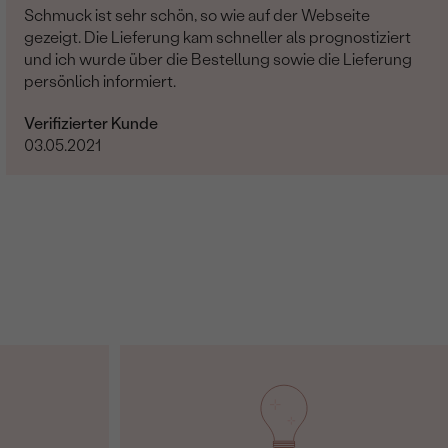
SI3
Schmuck ist sehr schön, so wie auf der Webseite
gezeigt. Die Lieferung kam schneller als prognostiziert
G-H
und ich wurde über die Bestellung sowie die Lieferung
Im Labor hergestellt
persönlich informiert.
Verifizierter Kunde
03.05.2021
Lab Grown Diamant
2
0.06 ct
1.9 mm (0.03ct)
Rund
SI3
G-H
Im Labor hergestellt