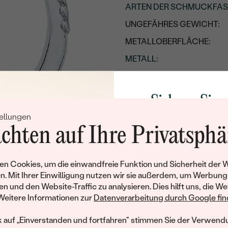
ARTEN DER SCHMUCKFA
UNGEFÄHRES GEWICHT:
METALLOBERFLÄCHE:
METALL
:
HERKUNFT DES METALLS
:
Sichern Sie 
Nebensteine
ellungen
TYP:
Rabatt auf Ih
chten auf Ihre Privatsphä
ANZAHL:
Schmucks
KARATGEWICHT:
Werden Sie Teil unse
n Cookies, um die einwandfreie Funktion und Sicherheit der 
ABMESSUNGEN:
und entdecken Sie die W
n. Mit Ihrer Einwilligung nutzen wir sie außerdem, um Werbung
gefertigten Schmucks
FORM:
en und den Website-Traffic zu analysieren. Dies hilft uns, die We
Willkommensgeschen
Weitere Informationen zur
Datenverarbeitung durch Google find
REINHEIT:
Ihnen umgehend einen 
Ihren ersten Ein
k auf „Einverstanden und fortfahren" stimmen Sie der Verwendu
FARBE: