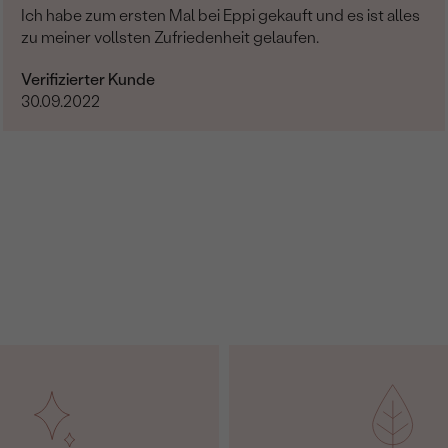
REINHEIT:
Ich habe zum ersten Mal bei Eppi gekauft und es ist alles
zu meiner vollsten Zufriedenheit gelaufen.
FARBE:
Verifizierter Kunde
HERKUNFT:
30.09.2022
Nebensteine
TYP:
ANZAHL:
KARATGEWICHT:
ABMESSUNGEN:
FORM:
REINHEIT:
FARBE:
HERKUNFT: