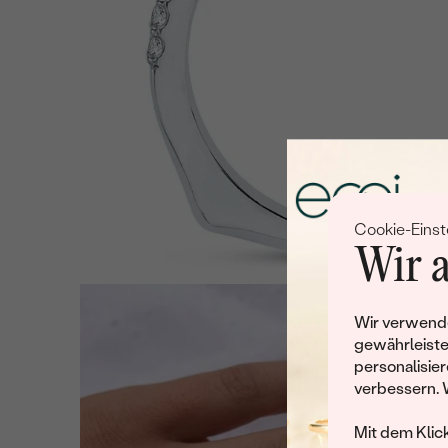
Cookie-Einst
Wir a
Wir verwende
gewährleiste
personalisier
verbessern. 
Mit dem Klic