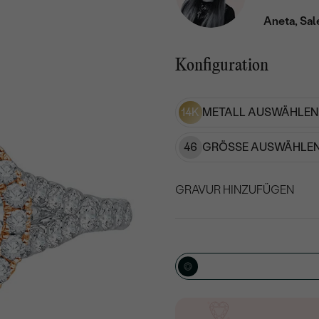
Aneta, Sal
Konfiguration
14K
METALL AUSWÄHLEN
46
GRÖSSE AUSWÄHLEN
GRAVUR HINZUFÜGEN
WÄHLEN SIE SCHRIF
Geben Sie Initialen/Text e
15
/ 15 ZEICHEN