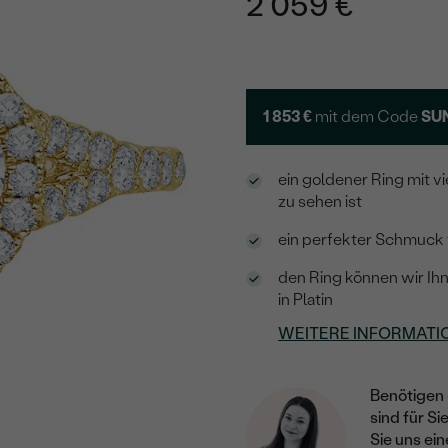
2 059 €
1 853 €
mit dem Code
SU
ein goldener Ring mit 
zu sehen ist
ein perfekter Schmuck f
den Ring können wir Ih
in Platin
WEITERE INFORMATI
Benötigen 
sind für Si
Sie uns ein