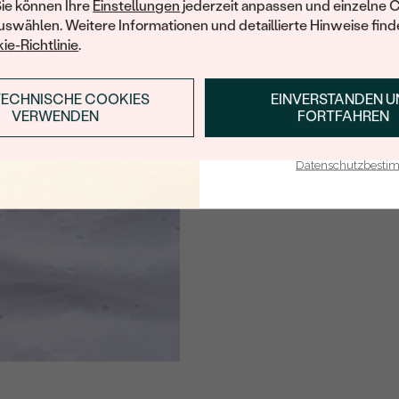
Sie können Ihre
Einstellungen
jederzeit anpassen und einzelne 
HERKUNFT:
swählen. Weitere Informationen und detaillierte Hinweise finde
ie-Richtlinie
.
Nebensteine
TYP:
TECHNISCHE COOKIES
EINVERSTANDEN 
ANMELDEN & RABAT
VERWENDEN
FORTFAHREN
ANZAHL:
E-Mail-Adresse je bei uns i
KARATGEWICHT:
Datenschutzbest
ABMESSUNGEN:
FORM:
REINHEIT:
FARBE:
HERKUNFT:
Nebensteine
TYP: