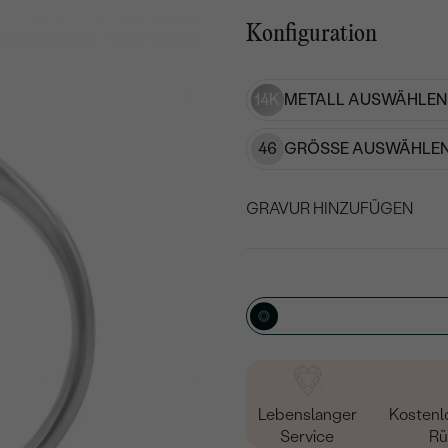
Konfiguration
14K
METALL AUSWÄHLEN
46
GRÖSSE AUSWÄHLEN
GRAVUR HINZUFÜGEN
WÄHLEN SIE SCHRIF
Geben Sie Initialen/Text e
15
/ 15 ZEICHEN
Lebenslanger
Kostenl
Service
Rü