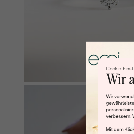
Cookie-Einst
Wir a
Wir verwende
gewährleiste
personalisier
verbessern. 
Mit dem Klic