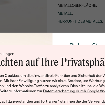
METALLOBERFLÄCHE:
METALL
:
HERKUNFT DES METALLS
:
Sichern Sie 
ellungen
Rabatt auf Ih
chten auf Ihre Privatsphä
Schmucks
Werden Sie Teil unse
n Cookies, um die einwandfreie Funktion und Sicherheit der 
und entdecken Sie die W
n. Mit Ihrer Einwilligung nutzen wir sie außerdem, um Werbung
gefertigten Schmucks
en und den Website-Traffic zu analysieren. Dies hilft uns, die We
Willkommensgeschen
Weitere Informationen zur
Datenverarbeitung durch Google find
Ihnen umgehend einen 
Ihren ersten Ein
k auf „Einverstanden und fortfahren" stimmen Sie der Verwendu