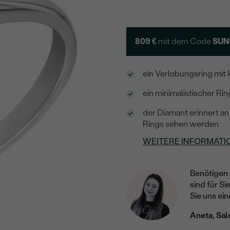
809 €
mit dem Code
SUN
ein Verlobungsring mit
ein minimalistischer Rin
der Diamant erinnert a
Rings sehen werden
WEITERE INFORMATI
Benötigen 
sind für Si
Sie uns ein
Aneta, Sal