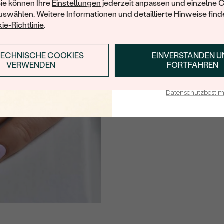
Sie können Ihre
Einstellungen
jederzeit anpassen und einzelne 
swählen. Weitere Informationen und detaillierte Hinweise finde
ie-Richtlinie
.
TECHNISCHE COOKIES
EINVERSTANDEN 
ANMELDEN & RABAT
VERWENDEN
FORTFAHREN
E-Mail-Adresse je bei uns i
Datenschutzbest