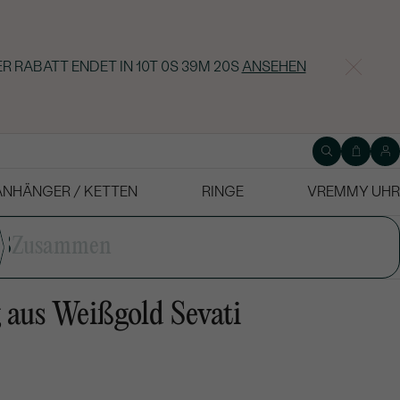
ER RABATT ENDET IN
10T 0S 39M 19S
ANSEHEN
ANHÄNGER / KETTEN
RINGE
VREMMY UHR
3
Zusammen
 aus Weißgold Sevati