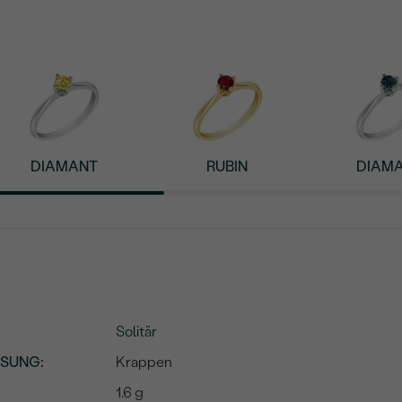
DIAMANT
RUBIN
DIAM
Solitär
SSUNG
:
Krappen
1.6 g