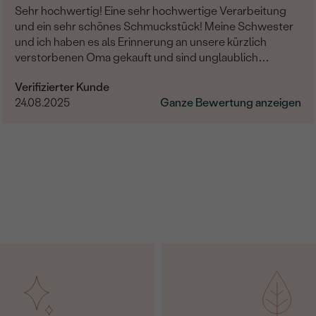
Sehr hochwertig! Eine sehr hochwertige Verarbeitung
und ein sehr schönes Schmuckstück! Meine Schwester
und ich haben es als Erinnerung an unsere kürzlich
verstorbenen Oma gekauft und sind unglaublich
zufrieden. Es wurde auch noch sehr liebevoll graviert.
Verifizierter Kunde
Eine absolute Empfehlung!
24.08.2025
Ganze Bewertung anzeigen