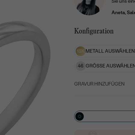
Sie uns ein
Aneta, Sal
Konfiguration
18K
METALL AUSWÄHLEN
46
GRÖSSE AUSWÄHLEN
GRAVUR HINZUFÜGEN
WÄHLEN SIE SCHRIF
Geben Sie Initialen/Text e
15
/ 15 ZEICHEN