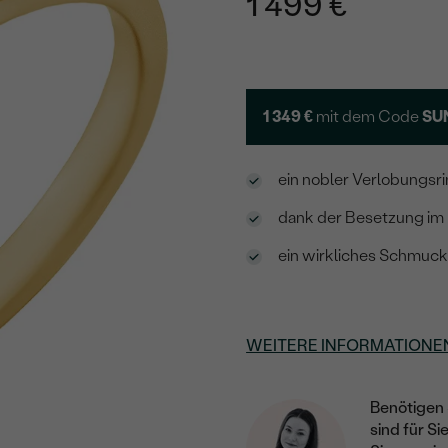
1 499 €
1 349 €
mit dem Code
SU
ein nobler Verlobungsri
dank der Besetzung im H
ein wirkliches Schmuck
WEITERE INFORMATIONE
Benötigen 
sind für Si