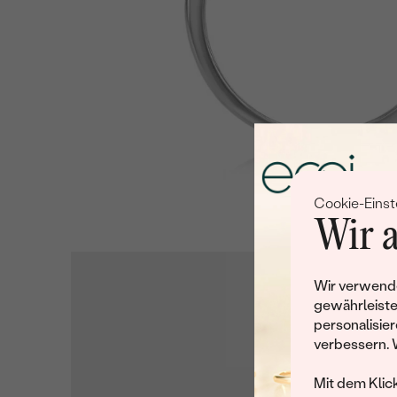
Cookie-Einst
Wir a
Wir verwende
gewährleiste
personalisier
verbessern. 
Mit dem Klic