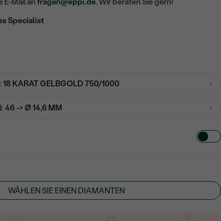
e E-Mail an
fragen@eppi.de
. Wir beraten Sie gern!
es Specialist
:
18 KARAT GELBGOLD 750/1000
:
46 -> Ø 14,6 MM
TART AUS
in
WÄHLEN SIE EINEN DIAMANTEN