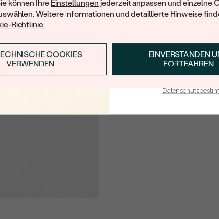
Sie können Ihre
Einstellungen
jederzeit anpassen und einzelne 
swählen. Weitere Informationen und detaillierte Hinweise finde
ie-Richtlinie
.
TECHNISCHE COOKIES
EINVERSTANDEN 
ANMELDEN & RABAT
VERWENDEN
FORTFAHREN
E-Mail-Adresse je bei uns i
Datenschutzbest