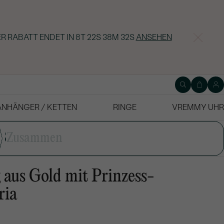
R RABATT ENDET IN
8T 22S 38M 31S
ANSEHEN
ANHÄNGER / KETTEN
RINGE
VREMMY UHR
3
Zusammen
 aus Gold mit Prinzess-
ria