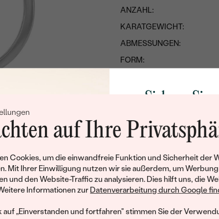
ANZAHL:
KARATGEWICHT:
ABMESSUNGEN:
FORM:
REINHEIT:
FARBE:
Sichern Sie 
SCHLIFF:
ellungen
Rabatt auf Ih
chten auf Ihre Privatsphä
Schmucks
Werden Sie Teil unse
n Cookies, um die einwandfreie Funktion und Sicherheit der 
und entdecken Sie die W
n. Mit Ihrer Einwilligung nutzen wir sie außerdem, um Werbung
gefertigten Schmucks
en und den Website-Traffic zu analysieren. Dies hilft uns, die We
Willkommensgeschen
Weitere Informationen zur
Datenverarbeitung durch Google find
Ihnen umgehend einen 
Ihren ersten Ein
k auf „Einverstanden und fortfahren" stimmen Sie der Verwendu