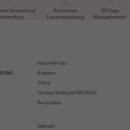
oser Versand und
Kostenlose
120 Tage
cksendung
Luxusverpackung
Rückgaberecht
Halo/Half halo
SSUNG
:
Krappen
2.64 g
14 Karat Weißgold 585/1000
Recyceltes
Diamant