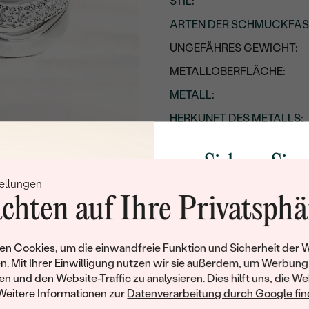
STIL
:
ARTEN DER SCHMUCKFA
UNGEFÄHRES GEWICHT:
METALLOBERFLÄCHE:
METALL
:
HERKUNFT DES METALLS
:
Nebensteine
Sichern Sie 
TYP:
ellungen
Rabatt auf Ih
ANZAHL:
chten auf Ihre Privatsphä
Schmucks
KARATGEWICHT:
Werden Sie Teil unse
ABMESSUNGEN:
n Cookies, um die einwandfreie Funktion und Sicherheit der 
und entdecken Sie die W
n. Mit Ihrer Einwilligung nutzen wir sie außerdem, um Werbung
FORM:
gefertigten Schmucks
en und den Website-Traffic zu analysieren. Dies hilft uns, die We
Willkommensgeschen
REINHEIT:
Weitere Informationen zur
Datenverarbeitung durch Google find
Ihnen umgehend einen 