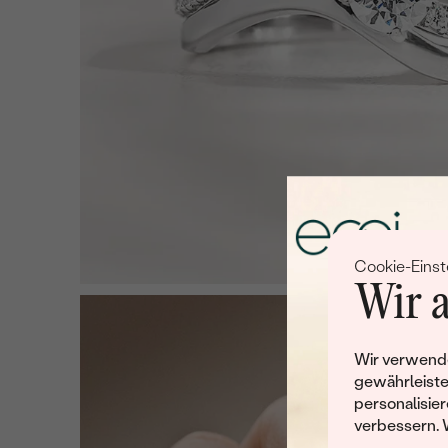
Cookie-Einst
Wir a
Wir verwende
gewährleiste
personalisier
verbessern. 