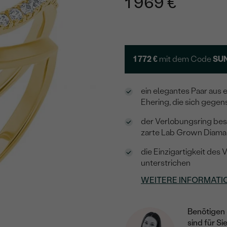
1 969 €
1 772 €
mit dem Code
SU
ein elegantes Paar aus
Ehering, die sich gegen
der Verlobungsring bes
zarte Lab Grown Diama
die Einzigartigkeit des
unterstrichen
WEITERE INFORMATI
Benötigen 
sind für Si