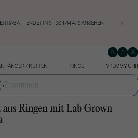
ER RABATT ENDET IN
9T 3S 17M 46S
ANSEHEN
ANHÄNGER / KETTEN
RINGE
VREMMY UHR
3
Zusammen
t aus Ringen mit Lab Grown
a