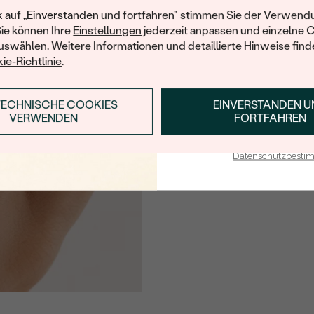
FARBE:
Ihren ersten Ein
k auf „Einverstanden und fortfahren" stimmen Sie der Verwendu
HERKUNFT:
Sie können Ihre
Einstellungen
jederzeit anpassen und einzelne 
swählen. Weitere Informationen und detaillierte Hinweise finde
ie-Richtlinie
.
TECHNISCHE COOKIES
EINVERSTANDEN 
ANMELDEN & RABAT
VERWENDEN
FORTFAHREN
E-Mail-Adresse je bei uns i
Datenschutzbest