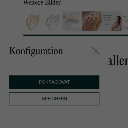
Weitere Bilder
Konfiguration
Das könnte Ihnen gefalle
POKRAČOVAT
Nils
Vide
€ 209
von € 739
SPEICHERN