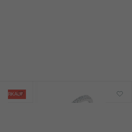
Nydia
VERKAUF
von € 1 229