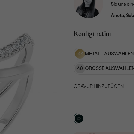
Sie uns ein
Aneta, Sal
Konfiguration
14K
METALL AUSWÄHLEN
46
GRÖSSE AUSWÄHLEN
GRAVUR HINZUFÜGEN
WÄHLEN SIE SCHRIF
Geben Sie Initialen/Text e
15
/ 15 ZEICHEN