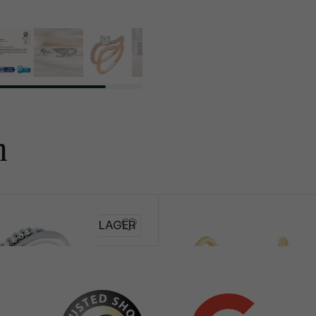
n
Hawa
AUF LAGER
€ 579
von € 529