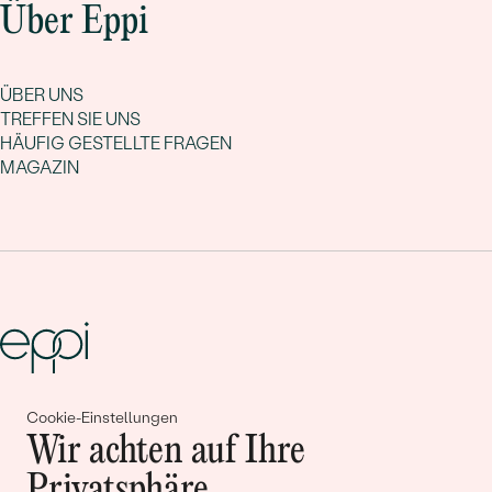
Über Eppi
ÜBER UNS
TREFFEN SIE UNS
HÄUFIG GESTELLTE FRAGEN
MAGAZIN
Cookie-Einstellungen
Gemeinsam erschaffen wir
Wir achten auf Ihre
Geschichten von Schönheit und
Privatsphäre