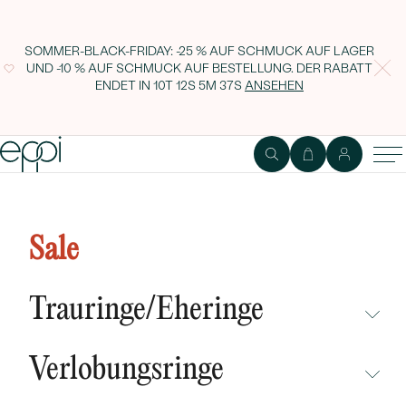
SOMMER-BLACK-FRIDAY: -25 % AUF SCHMUCK AUF LAGER
UND -10 % AUF SCHMUCK AUF BESTELLUNG. DER RABATT
ENDET IN
10T 12S 5M 36S
ANSEHEN
Vergoldete Ohrringe mit Perlen
Ismael
Sale
Trauringe/Eheringe
NICHT ÜBERSEHEN
Verlobungsringe
NEUHEITEN
NICHT ÜBERSEHEN