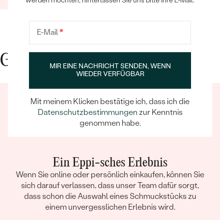
werden möchten, hinterlassen Sie uns bitte Ihre E-Mail.
werden in Zukunft wieder bestellen. Vielen
Dank!
E-Mail
*
Gute Gründe für Eppi
MIR EINE NACHRICHT SENDEN, WENN
WIEDER VERFÜGBAR
Mit meinem Klicken bestätige ich, dass ich die
Datenschutzbestimmungen
zur Kenntnis
genommen habe.
Ein Eppi-sches Erlebnis
Wenn Sie online oder persönlich einkaufen, können Sie
sich darauf verlassen, dass unser Team dafür sorgt,
dass schon die Auswahl eines Schmuckstücks zu
einem unvergesslichen Erlebnis wird.