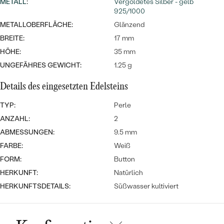
MIT SALT AND PEPPER DIAMANTEN
METALL
:
Vergoldetes Silber - gelb
LUXURIÖSE
925/1000
PREISWERTE
EDELSTEINSCHMUCK
Meistverkaufte
MIT EDELSTEIN
METALLOBERFLÄCHE:
Glänzend
BREITE:
17 mm
LUXURIÖSE
SCHMUCK MIT LAB GROWN
Eheringe
HÖHE:
35 mm
DIAMANTEN
NACH MATERIAL
UNGEFÄHRES GEWICHT:
1.25 g
GOLD
PERLENSCHMUCK
Details des eingesetzten Edelsteins
ANSCHAUEN
PLATIN
TYP:
Perle
NACH STYL
ANZAHL:
2
SILBER
ABMESSUNGEN:
9.5 mm
PERSONALISIERT
FARBE:
Weiß
SYMBOLISCH
FORM:
Button
HERKUNFT:
Natürlich
MINIMALISTISCH
HERKUNFTSDETAILS:
Süßwasser kultiviert
NACH ANLASS