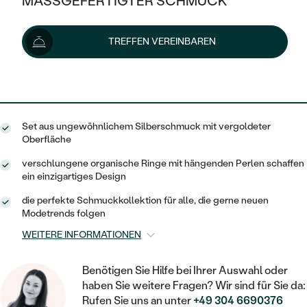
MASSGEFERTIGTER SCHMUCK
140 €
SILBER
MIT MEHREREN DIAMANTEN
NACH STYL
GOLD
AUSVERKAUF
AUSVERKAUF
Lieferoptionen
TREFFEN VEREINBAREN
PLATIN
KLASSISCH
HALO
SILBER
WENN SCHMUCK HILFT
NACH MATERIAL
MINIMALISTISCHE
126 €
mit dem Code
SUN10
.
DREI STEINE
PLATIN
NACH STYL
GOLD
NACH TYP
MEMOIRE
OHRSTECKER
VINTAGE
Set aus ungewöhnlichem Silberschmuck mit vergoldeter
OHRRINGE
SILBER
NACH STYL
Oberfläche
V-FORM
CREOLEN
IM SET
SOLITÄR
RINGE
verschlungene organische Ringe mit hängenden Perlen schaffen
PLATIN
ein einzigartiges Design
VINTAGE
MINIMALISTISCHE
AUSSERGEWÖHNLICH
ZUR GEBURT EINES KINDES
ANHÄNGER / KETTEN
die perfekte Schmuckkollektion für alle, die gerne neuen
AUSSERGEWÖHNLICHE
NACH STYL
Modetrends folgen
OHRHÄNGER
PERSONALISIERT
ARMBÄNDER
GESTALTE EINEN RING
WEITERE INFORMATIONEN
MEMOIRE
GEHÄMMERTE
SOLITÄR
WÄHLE EINEN RING
MIT STERNZEICHEN
SCHMUCKSET
Benötigen Sie Hilfe bei Ihrer Auswahl oder
MINIMALISTISCHE
VON HAND GRAVIERTE
HERZ
haben Sie weitere Fragen? Wir sind für Sie da:
DIAMANTEN ZUM EINFASSEN
MINIMALISTISCH
HERRENSCHMUCK
Rufen Sie uns an unter
+49 304 6690376