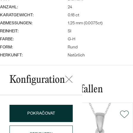
ANZAHL:
24
KARATGEWICHT:
0.18 ct
ABMESSUNGEN:
1.25 mm (0.0075ct)
REINHEIT:
SI
FARBE:
G-H
FORM:
Rund
Bestseller
HERKUNFT:
Natürlich
Konfiguration
ANSEHEN
Das könnte Ihnen gefallen
POKRAČOVAT