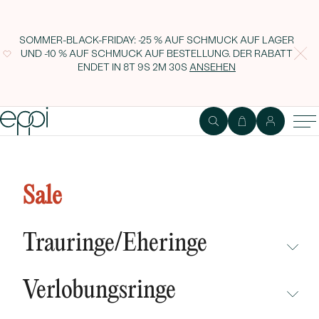
SOMMER-BLACK-FRIDAY: -25 % AUF SCHMUCK AUF LAGER
UND -10 % AUF SCHMUCK AUF BESTELLUNG. DER RABATT
ENDET IN
8T 9S 2M 29S
ANSEHEN
Unkonventioneller Ring mit
Diamanten May
Sale
Trauringe/Eheringe
NICHT ÜBERSEHEN
Verlobungsringe
NEUHEITEN
NICHT ÜBERSEHEN