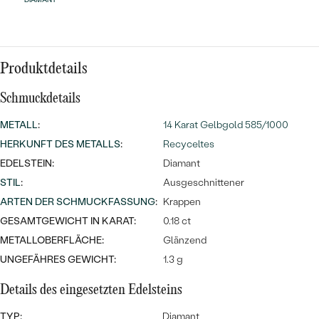
Meistverkaufte
NACH DER FARBE
Meistverkaufte
Ohrrinnge
NACH DER FORM
Ringe
Produktdetails
MASSGEFERTIGTER
Personalisierte
Schmuckdetails
ANSEHEN
DIAMANTEN
Halsketten
METALL
:
14 Karat Gelbgold 585/1000
ANSEHEN
HERKUNFT DES METALLS
:
Recyceltes
EDELSTEIN:
Diamant
STIL
:
Ausgeschnittener
ANSEHEN
Wave Kollektion
ARTEN DER SCHMUCKFASSUNG
:
Krappen
GESAMTGEWICHT IN KARAT:
0.18 ct
METALLOBERFLÄCHE:
Glänzend
UNGEFÄHRES GEWICHT:
1.3 g
ANSEHEN
Details des eingesetzten Edelsteins
TYP:
Diamant