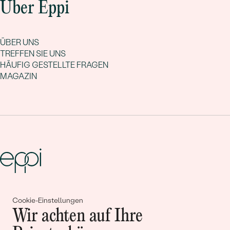
Über Eppi
ÜBER UNS
TREFFEN SIE UNS
HÄUFIG GESTELLTE FRAGEN
MAGAZIN
Gemeinsam erschaffen wir
Cookie-Einstellungen
Geschichten von Schönheit und
Wir achten auf Ihre