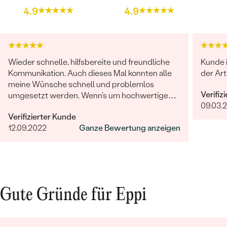
4.9
4.9
Wieder schnelle, hilfsbereite und freundliche
Kunde 
Kommunikation. Auch dieses Mal konnten alle
der Art
meine Wünsche schnell und problemlos
Verifiz
umgesetzt werden. Wenn's um hochwertigen,
09.03.
individuellen und nachhaltigen Schmuck geht,
Verifizierter Kunde
ist Eppi meine Empfehlung!
12.09.2022
Ganze Bewertung anzeigen
Gute Gründe für Eppi