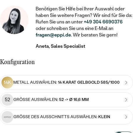
STATEMENT
MIT FÜLLUNG
KINDER
LAB GROWN DIAMANTEN ZUM
Benötigen Sie Hilfe bei Ihrer Auswahl oder
MEDAILLON
SCHMUCK FÜR KINDER
SIEGELRINGE
haben Sie weitere Fragen? Wir sind für Sie da:
EINFASSEN
IM SET
PIERCINGS
Rufen Sie uns an unter
+49 304 6690376
KETTEN
BROSCHEN
oder schreiben Sie uns eine E-Mail an
PERSONALISIERT
FARBIGE DIAMANTEN ZUM EINFASSEN
fragen@eppi.de
. Wir beraten Sie gern!
NACH PREIS
HERZKETTEN
SCHMUCKZUBEHÖR
NACH STEIN
Aneta, Sales Specialist
GÜNSTIG
NACH EDELSTEIN
NACH EDELSTEIN
MIT DIAMANT
MIT TIEREN
NACH MATERIAL
MIT DIAMANT
MIT DIAMANT
LUXURIÖSE
Konfiguration
MIT EDELSTEIN
GOLD
NACH EDELSTEIN
MIT EDELSTEIN
MIT LAB GROWN DIAMANT
PERLENOHRRINGE
14K
METALL AUSWÄHLEN:
14 KARAT GELBGOLD 585/1000
MIT DIAMANT
SILBER
PERLENRINGE
MIT MOISSANIT
MIT EDELSTEIN
PLATIN
NACH PREIS
52
GRÖSSE AUSWÄHLEN:
52 -> Ø 16,6 MM
MIT FARBIGEN DIAMANTEN
NACH PREIS
PREISWERTE
PERLENKETTEN
GRÖSSE DES AUSSCHNITTS AUSWÄHLEN:
KLEIN
NACH STEIN
MIT SCHWARZEN DIAMANTEN
PREISWERTE
LUXURIÖSE
DIAMANTSCHMUCK
NACH PREIS