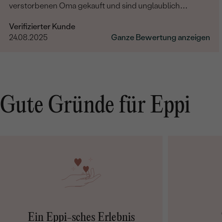
verstorbenen Oma gekauft und sind unglaublich
zufrieden. Es wurde auch noch sehr liebevoll graviert.
Verifizierter Kunde
Eine absolute Empfehlung!
24.08.2025
Ganze Bewertung anzeigen
Gute Gründe für Eppi
Ein Eppi-sches Erlebnis