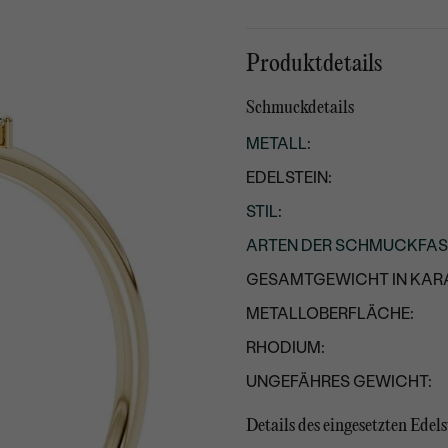
Produktdetails
Schmuckdetails
METALL
:
EDELSTEIN:
STIL
:
ARTEN DER SCHMUCKFA
GESAMTGEWICHT IN KARA
METALLOBERFLÄCHE:
RHODIUM:
UNGEFÄHRES GEWICHT:
Details des eingesetzten Edels