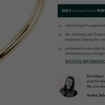
306 €
mit dem Code
SUN
mit Gelbgold vergoldete
der zentrale Lab Grown 
kleineren Diamanten um
ein beeindruckendes S
minimalistischen Ringe
WEITERE INFORMATI
Benötigen 
sind für Si
Sie uns ein
Aneta, Sal