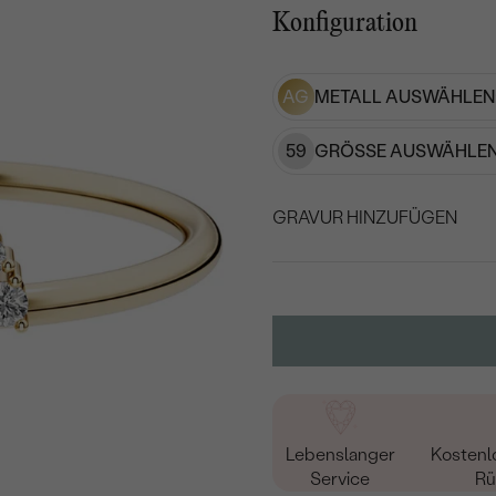
Konfiguration
AG
METALL AUSWÄHLEN
59
GRÖSSE AUSWÄHLEN
GRAVUR HINZUFÜGEN
WÄHLEN SIE SCHRIF
Geben Sie Initialen/Text e
15
/ 15 ZEICHEN
Lebenslanger
Kostenl
Service
Rü