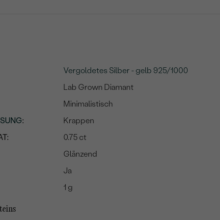
Vergoldetes Silber - gelb 925/1000
Lab Grown Diamant
Minimalistisch
SSUNG
:
Krappen
T:
0.75 ct
Glänzend
Ja
1 g
teins