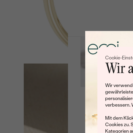
Cookie-Einst
Wir a
Wir verwende
gewährleiste
personalisier
Leider 
verbessern. 
Wir haben noch viele 
Mit dem Klic
Cookies zu. 
Kategorien au