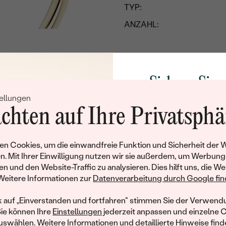
TYP:
ANZAHL:
KARATGEWICHT:
ABMESSUNGEN:
REINHEIT:
Sichern Sie 
FARBE:
ellungen
Rabatt auf Ih
FORM:
chten auf Ihre Privatsphä
Schmucks
HERKUNFT:
Werden Sie Teil unse
n Cookies, um die einwandfreie Funktion und Sicherheit der 
Nebensteine
und entdecken Sie die W
n. Mit Ihrer Einwilligung nutzen wir sie außerdem, um Werbung
gefertigten Schmucks
en und den Website-Traffic zu analysieren. Dies hilft uns, die We
TYP:
hat dieses Schmuckstück bereits seinen Besitzer 
Willkommensgeschen
Weitere Informationen zur
Datenverarbeitung durch Google find
ANZAHL:
Ihnen umgehend einen 
ähnliche Produkte, die auf Sie warten. Wenn Sie über die Verfü
Ihren ersten Ein
informiert werden möchten, hinterlassen Sie uns bitte Ihre E-Mail
k auf „Einverstanden und fortfahren" stimmen Sie der Verwendu
KARATGEWICHT:
Sie können Ihre
Einstellungen
jederzeit anpassen und einzelne 
ABMESSUNGEN:
swählen. Weitere Informationen und detaillierte Hinweise finde