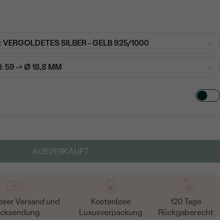
:
VERGOLDETES SILBER - GELB 925/1000
:
59 -> Ø 18,8 MM
TART AUS
in
AUSVERKAUFT
oser Versand und
Kostenlose
120 Tage
cksendung
Luxusverpackung
Rückgaberecht