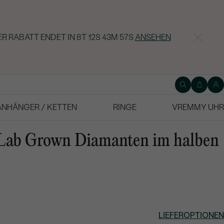
R RABATT ENDET IN
8T 12S 43M 56S
ANSEHEN
ANHÄNGER / KETTEN
RINGE
VREMMY UHR
t Lab Grown Diamanten im halben
LIEFEROPTIONEN