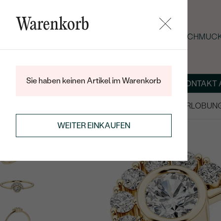
Warenkorb
SOMMER-BLACK-FRIDAY: -25 % AUF SCHMUCK 
Sie haben keinen Artikel im Warenkorb
ÜBER UNS
MAGAZIN
SCHMUCK NACH MASS
KONTAKT 
SALE
TRAURINGE/EHERINGE
VERLOBUN
RINGE
MINIMALISTISCHE RINGE
WEITER EINKAUFEN