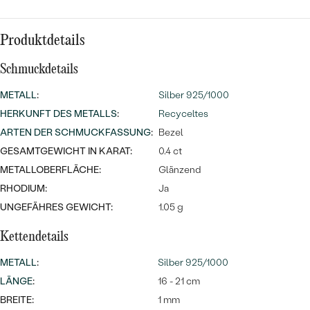
Meistverkaufte
NACH DER FARBE
Meistverkaufte
Ohrrinnge
Produktdetails
NACH DER FORM
Ringe
Schmuckdetails
MASSGEFERTIGTER
Personalisierte
METALL
:
Silber 925/1000
ANSEHEN
DIAMANTEN
Halsketten
HERKUNFT DES METALLS
:
Recyceltes
ANSEHEN
ARTEN DER SCHMUCKFASSUNG
:
Bezel
GESAMTGEWICHT IN KARAT:
0.4 ct
METALLOBERFLÄCHE:
Glänzend
ANSEHEN
RHODIUM:
Ja
Wave Kollektion
UNGEFÄHRES GEWICHT:
1.05 g
Kettendetails
ANSEHEN
METALL
:
Silber 925/1000
LÄNGE
:
16 - 21 cm
BREITE:
1 mm