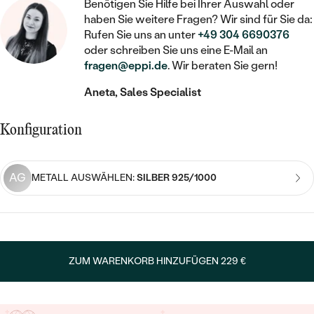
STATEMENT
MIT FÜLLUNG
Benötigen Sie Hilfe bei Ihrer Auswahl oder
KINDER
LAB GROWN DIAMANTEN ZUM
haben Sie weitere Fragen? Wir sind für Sie da:
MEDAILLON
SCHMUCK FÜR KINDER
SIEGELRINGE
Rufen Sie uns an unter
+49 304 6690376
EINFASSEN
IM SET
PIERCINGS
oder schreiben Sie uns eine E-Mail an
KETTEN
BROSCHEN
fragen@eppi.de
. Wir beraten Sie gern!
PERSONALISIERT
FARBIGE DIAMANTEN ZUM EINFASSEN
NACH PREIS
HERZKETTEN
SCHMUCKZUBEHÖR
NACH STEIN
Aneta, Sales Specialist
GÜNSTIG
NACH EDELSTEIN
NACH EDELSTEIN
MIT DIAMANT
MIT TIEREN
Konfiguration
NACH MATERIAL
MIT DIAMANT
MIT DIAMANT
LUXURIÖSE
MIT EDELSTEIN
GOLD
NACH EDELSTEIN
MIT EDELSTEIN
AG
MIT LAB GROWN DIAMANT
METALL AUSWÄHLEN:
SILBER 925/1000
PERLENOHRRINGE
MIT DIAMANT
SILBER
PERLENRINGE
MIT MOISSANIT
MIT EDELSTEIN
PLATIN
NACH PREIS
MIT FARBIGEN DIAMANTEN
NACH PREIS
PREISWERTE
ZUM WARENKORB HINZUFÜGEN
229 €
PERLENKETTEN
NACH STEIN
MIT SCHWARZEN DIAMANTEN
PREISWERTE
LUXURIÖSE
DIAMANTSCHMUCK
NACH PREIS