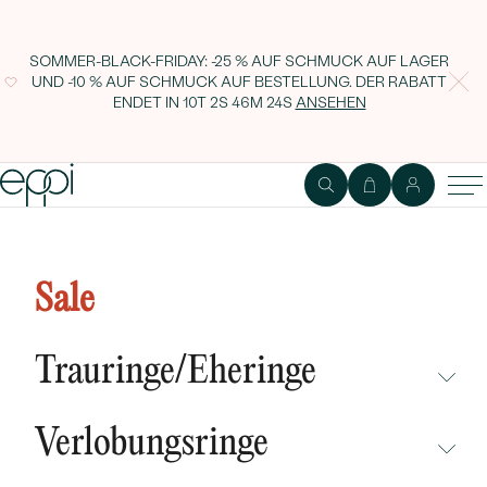
SOMMER-BLACK-FRIDAY: -25 % AUF SCHMUCK AUF LAGER
UND -10 % AUF SCHMUCK AUF BESTELLUNG. DER RABATT
ENDET IN
10T 2S 46M 23S
ANSEHEN
Silbernes Armband mit
Rauchquarz Arleth
Sale
Trauringe/Eheringe
NICHT ÜBERSEHEN
Verlobungsringe
NEUHEITEN
NICHT ÜBERSEHEN