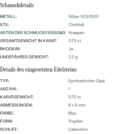
MIT SALT AND PEPPER DIAMANTEN
LUXURIÖSE
Schmuckdetails
PREISWERTE
EDELSTEINSCHMUCK
Meistverkaufte
MIT EDELSTEIN
METALL
:
Silber 925/1000
STIL
:
LUXURIÖSE
Cocktail
SCHMUCK MIT LAB GROWN
Eheringe
ARTEN DER SCHMUCKFASSUNG
:
Krappen
DIAMANTEN
NACH MATERIAL
GESAMTGEWICHT IN KARAT:
0.75 ct
GOLD
PERLENSCHMUCK
RHODIUM:
Ja
UNGEFÄHRES GEWICHT:
2.2 g
ANSCHAUEN
PLATIN
NACH STYL
Details des eingesetzten Edelsteins
SILBER
PERSONALISIERT
TYP:
Synthetischer Opal
ANZAHL:
1
SYMBOLISCH
KARATGEWICHT:
0.75 ct
ABMESSUNGEN:
9 x 6 mm
MINIMALISTISCH
FARBE:
Blau
FORM:
Tropfen
NACH ANLASS
SCHLIFF:
Cabochon