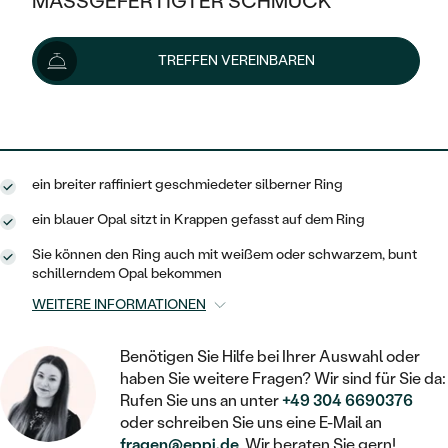
MASSGEFERTIGTER SCHMUCK
118 €
SILBER
MIT MEHREREN DIAMANTEN
NACH STYL
GOLD
AUSVERKAUF
AUSVERKAUF
Lieferoptionen
TREFFEN VEREINBAREN
PLATIN
KLASSISCH
HALO
SILBER
WENN SCHMUCK HILFT
NACH MATERIAL
MINIMALISTISCHE
106 €
mit dem Code
SUN10
.
DREI STEINE
PLATIN
NACH STYL
GOLD
NACH TYP
MEMOIRE
OHRSTECKER
VINTAGE
ein breiter raffiniert geschmiedeter silberner Ring
OHRRINGE
SILBER
NACH STYL
V-FORM
CREOLEN
IM SET
ein blauer Opal sitzt in Krappen gefasst auf dem Ring
SOLITÄR
RINGE
PLATIN
Sie können den Ring auch mit weißem oder schwarzem, bunt
VINTAGE
MINIMALISTISCHE
AUSSERGEWÖHNLICH
schillerndem Opal bekommen
ZUR GEBURT EINES KINDES
ANHÄNGER / KETTEN
WEITERE INFORMATIONEN
AUSSERGEWÖHNLICHE
NACH STYL
OHRHÄNGER
PERSONALISIERT
ARMBÄNDER
GESTALTE EINEN RING
MEMOIRE
Benötigen Sie Hilfe bei Ihrer Auswahl oder
GEHÄMMERTE
SOLITÄR
WÄHLE EINEN RING
haben Sie weitere Fragen? Wir sind für Sie da:
MIT STERNZEICHEN
SCHMUCKSET
MINIMALISTISCHE
Rufen Sie uns an unter
+49 304 6690376
VON HAND GRAVIERTE
HERZ
oder schreiben Sie uns eine E-Mail an
DIAMANTEN ZUM EINFASSEN
MINIMALISTISCH
HERRENSCHMUCK
fragen@eppi.de
. Wir beraten Sie gern!