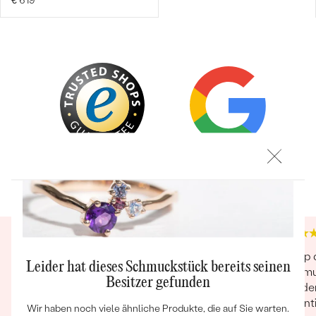
€ 619
Bestseller
Trusted shop Bewertungen
Google Bewertungen
4.9
4.9
ANSEHEN
Sehr hochwertig! Eine sehr hochwertige
Eshop d
Leider hat dieses Schmuckstück bereits seinen
Verarbeitung und ein sehr schönes
Kommun
Besitzer gefunden
Schmuckstück! Meine Schwester und ich
wunder
haben es als Erinnerung an unsere kürzlich
Garanti
Wir haben noch viele ähnliche Produkte, die auf Sie warten.