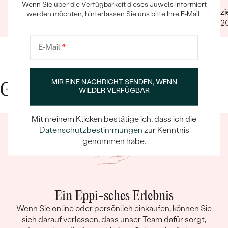
verstorbenen Oma gekauft und sind
nächst
Wenn Sie über die Verfügbarkeit dieses Juwels informiert
Verifizierter Kunde
Verifiz
unglaublich zufrieden. Es wurde auch noch sehr
selbst 
werden möchten, hinterlassen Sie uns bitte Ihre E-Mail.
24.08.2025
Ganze Bewertung anzeigen
18.01.
liebevoll graviert. Eine absolute Empfehlung!
Design
E-Mail
*
MIR EINE NACHRICHT SENDEN, WENN
Gute Gründe für Eppi
WIEDER VERFÜGBAR
Mit meinem Klicken bestätige ich, dass ich die
Datenschutzbestimmungen
zur Kenntnis
genommen habe.
Ein Eppi-sches Erlebnis
Wenn Sie online oder persönlich einkaufen, können Sie
sich darauf verlassen, dass unser Team dafür sorgt,