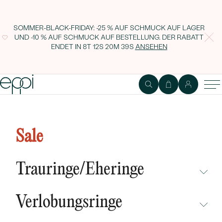
SOMMER-BLACK-FRIDAY: -25 % AUF SCHMUCK AUF LAGER
UND -10 % AUF SCHMUCK AUF BESTELLUNG. DER RABATT
ENDET IN
8T 12S 20M 38S
ANSEHEN
Silberner Ring mit blauem Opal
Siewa
Sale
Trauringe/Eheringe
NICHT ÜBERSEHEN
Verlobungsringe
NEUHEITEN
NICHT ÜBERSEHEN