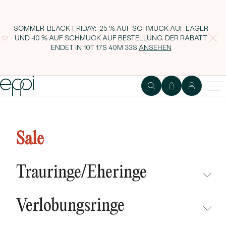
SOMMER-BLACK-FRIDAY: -25 % AUF SCHMUCK AUF LAGER
UND -10 % AUF SCHMUCK AUF BESTELLUNG. DER RABATT
ENDET IN
10T 17S 40M 32S
ANSEHEN
Silberner Ring mit Blättern aus
Bernstein Hadiya
Sale
Trauringe/Eheringe
NICHT ÜBERSEHEN
Verlobungsringe
NEUHEITEN
NICHT ÜBERSEHEN