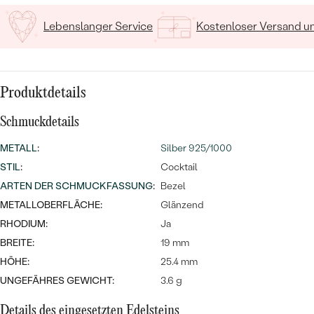
MIT SALT AND PEPPER DIAMANTEN
LUXURIÖSE
PREISWERTE
EDELSTEINSCHMUCK
Lebenslanger Service
Kostenloser Versand 
Meistverkaufte
MIT EDELSTEIN
LUXURIÖSE
SCHMUCK MIT LAB GROWN
Eheringe
DIAMANTEN
NACH MATERIAL
Produktdetails
GOLD
PERLENSCHMUCK
Schmuckdetails
ANSCHAUEN
PLATIN
METALL
:
Silber 925/1000
NACH STYL
STIL
:
Cocktail
SILBER
ARTEN DER SCHMUCKFASSUNG
:
Bezel
PERSONALISIERT
METALLOBERFLÄCHE:
Glänzend
SYMBOLISCH
RHODIUM:
Ja
BREITE:
19 mm
MINIMALISTISCH
HÖHE:
25.4 mm
UNGEFÄHRES GEWICHT:
3.6 g
NACH ANLASS
Details des eingesetzten Edelsteins