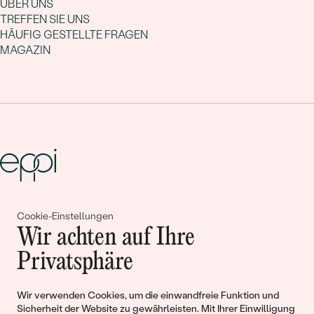
ÜBER UNS
TREFFEN SIE UNS
HÄUFIG GESTELLTE FRAGEN
MAGAZIN
Gemeinsam erschaffen wir
Cookie-Einstellungen
Wir achten auf Ihre
Geschichten von Schönheit und
Privatsphäre
Liebe
Wir verwenden Cookies, um die einwandfreie Funktion und
Begleiten Sie uns!
Sicherheit der Website zu gewährleisten. Mit Ihrer Einwilligung