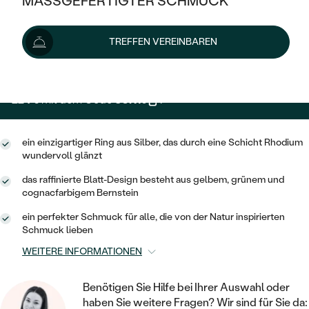
MASSGEFERTIGTER SCHMUCK
249 €
SILBER
MIT MEHREREN DIAMANTEN
NACH STYL
GOLD
AUSVERKAUF
AUSVERKAUF
Wir liefern den Schmuck innerhalb von 1 - 3 Wochen.
TREFFEN VEREINBAREN
PLATIN
KLASSISCH
HALO
Lieferoptionen
SILBER
WENN SCHMUCK HILFT
NACH MATERIAL
MINIMALISTISCHE
DREI STEINE
PLATIN
NACH STYL
224 €
mit dem Code
SUN10
.
GOLD
NACH TYP
MEMOIRE
OHRSTECKER
VINTAGE
OHRRINGE
SILBER
NACH STYL
ein einzigartiger Ring aus Silber, das durch eine Schicht Rhodium
V-FORM
CREOLEN
IM SET
wundervoll glänzt
SOLITÄR
RINGE
PLATIN
VINTAGE
das raffinierte Blatt-Design besteht aus gelbem, grünem und
MINIMALISTISCHE
AUSSERGEWÖHNLICH
cognacfarbigem Bernstein
ZUR GEBURT EINES KINDES
ANHÄNGER / KETTEN
AUSSERGEWÖHNLICHE
NACH STYL
OHRHÄNGER
ein perfekter Schmuck für alle, die von der Natur inspirierten
PERSONALISIERT
ARMBÄNDER
Schmuck lieben
GESTALTE EINEN RING
MEMOIRE
GEHÄMMERTE
SOLITÄR
WEITERE INFORMATIONEN
WÄHLE EINEN RING
MIT STERNZEICHEN
SCHMUCKSET
MINIMALISTISCHE
VON HAND GRAVIERTE
HERZ
Benötigen Sie Hilfe bei Ihrer Auswahl oder
DIAMANTEN ZUM EINFASSEN
MINIMALISTISCH
HERRENSCHMUCK
haben Sie weitere Fragen? Wir sind für Sie da: