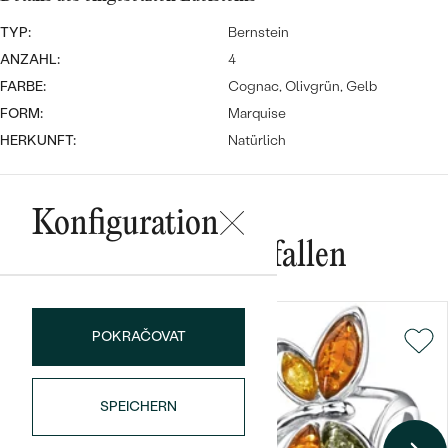
Meistverkaufte
NACH DER FARBE
Meistverkaufte
TYP:
Bernstein
Ohrrinnge
NACH DER FORM
ANZAHL:
4
Ringe
FARBE:
Cognac, Olivgrün, Gelb
MASSGEFERTIGTER
Personalisierte
FORM:
Marquise
HERKUNFT:
Natürlich
ANSEHEN
DIAMANTEN
Halsketten
ANSEHEN
Konfiguration
Das könnte Ihnen gefallen
ANSEHEN
Wave Kollektion
POKRAČOVAT
ANSEHEN
SPEICHERN