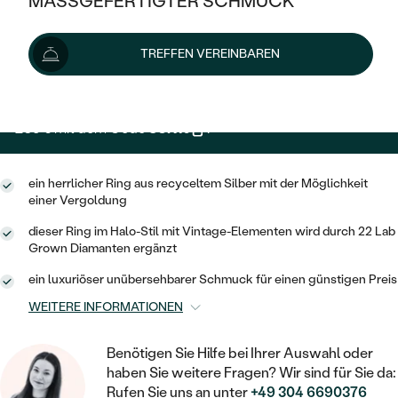
MASSGEFERTIGTER SCHMUCK
299 €
SILBER
MIT MEHREREN DIAMANTEN
NACH STYL
GOLD
AUSVERKAUF
AUSVERKAUF
Wir liefern den Schmuck innerhalb von 3 - 4 Wochen.
TREFFEN VEREINBAREN
PLATIN
KLASSISCH
HALO
Lieferoptionen
SILBER
WENN SCHMUCK HILFT
NACH MATERIAL
MINIMALISTISCHE
DREI STEINE
PLATIN
NACH STYL
269 €
mit dem Code
SUN10
.
GOLD
NACH TYP
MEMOIRE
OHRSTECKER
VINTAGE
OHRRINGE
SILBER
NACH STYL
ein herrlicher Ring aus recyceltem Silber mit der Möglichkeit
V-FORM
CREOLEN
IM SET
einer Vergoldung
SOLITÄR
RINGE
PLATIN
VINTAGE
dieser Ring im Halo-Stil mit Vintage-Elementen wird durch 22 Lab
MINIMALISTISCHE
AUSSERGEWÖHNLICH
Grown Diamanten ergänzt
ZUR GEBURT EINES KINDES
ANHÄNGER / KETTEN
AUSSERGEWÖHNLICHE
NACH STYL
OHRHÄNGER
ein luxuriöser unübersehbarer Schmuck für einen günstigen Preis
PERSONALISIERT
ARMBÄNDER
GESTALTE EINEN RING
WEITERE INFORMATIONEN
MEMOIRE
GEHÄMMERTE
SOLITÄR
WÄHLE EINEN RING
MIT STERNZEICHEN
SCHMUCKSET
Benötigen Sie Hilfe bei Ihrer Auswahl oder
MINIMALISTISCHE
VON HAND GRAVIERTE
HERZ
haben Sie weitere Fragen? Wir sind für Sie da:
DIAMANTEN ZUM EINFASSEN
MINIMALISTISCH
HERRENSCHMUCK
Rufen Sie uns an unter
+49 304 6690376