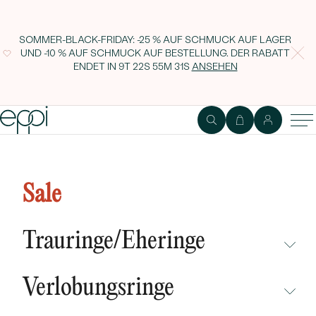
SOMMER-BLACK-FRIDAY: -25 % AUF SCHMUCK AUF LAGER
UND -10 % AUF SCHMUCK AUF BESTELLUNG. DER RABATT
ENDET IN
9T 22S 55M 30S
ANSEHEN
Silberner Halo-Ring mit Lab
Grown Diamanten Avila
Sale
Trauringe/Eheringe
NICHT ÜBERSEHEN
Verlobungsringe
NEUHEITEN
NICHT ÜBERSEHEN