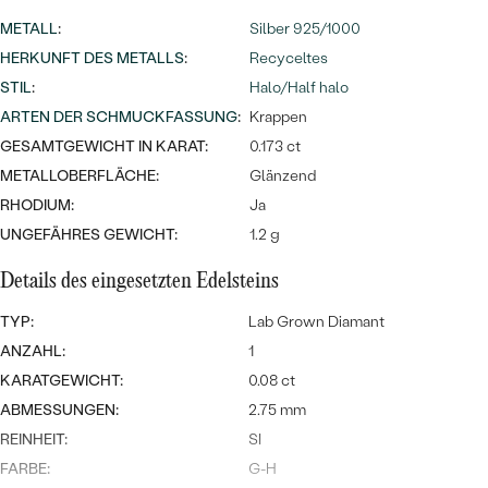
Meistverkaufte
NACH DER FARBE
METALL
:
Silber 925/1000
Meistverkaufte
Ohrrinnge
HERKUNFT DES METALLS
:
Recyceltes
NACH DER FORM
STIL
:
Halo/Half halo
Ringe
MASSGEFERTIGTER
Personalisierte
ARTEN DER SCHMUCKFASSUNG
:
Krappen
GESAMTGEWICHT IN KARAT:
0.173 ct
ANSEHEN
DIAMANTEN
Halsketten
METALLOBERFLÄCHE:
Glänzend
ANSEHEN
RHODIUM:
Ja
UNGEFÄHRES GEWICHT:
1.2 g
Details des eingesetzten Edelsteins
ANSEHEN
Wave Kollektion
TYP:
Lab Grown Diamant
ANZAHL:
1
KARATGEWICHT:
0.08 ct
ANSEHEN
ABMESSUNGEN:
2.75 mm
REINHEIT:
SI
FARBE:
G-H