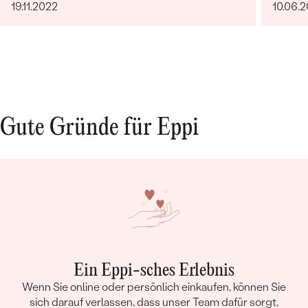
19.11.2022
10.06.
ABMESSUNGEN:
1 mm (0.005 ct)
FORM:
Rund
REINHEIT:
Sl
FARBE:
G-H
HERKUNFT:
Im Labor hergestellt
Gute Gründe für Eppi
Ein Eppi-sches Erlebnis
Wenn Sie online oder persönlich einkaufen, können Sie
sich darauf verlassen, dass unser Team dafür sorgt,