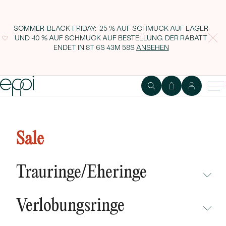
SOMMER-BLACK-FRIDAY: -25 % AUF SCHMUCK AUF LAGER
UND -10 % AUF SCHMUCK AUF BESTELLUNG. DER RABATT
ENDET IN
8T 6S 43M 58S
ANSEHEN
Silberner Anhänger in Form eines
Hundes mit Gravur Pug
Sale
Trauringe/Eheringe
NICHT ÜBERSEHEN
Verlobungsringe
NEUHEITEN
NICHT ÜBERSEHEN