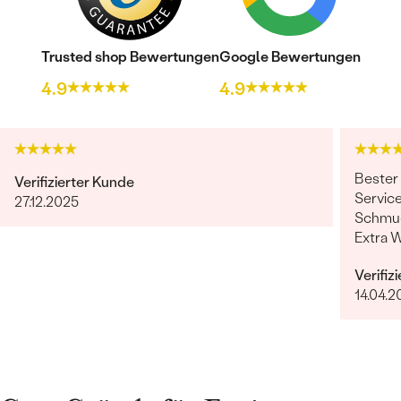
Trusted shop Bewertungen
Google Bewertungen
4.9
4.9
Bester
Verifizierter Kunde
Service
27.12.2025
Schmuc
Extra 
erfüllt
Verifiz
14.04.2