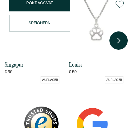
POKRAČOVAT
SPEICHERN
Bestseller
Singapur
Louiss
€ 59
€ 59
AUF LAGER
AUF LAGER
ANSEHEN