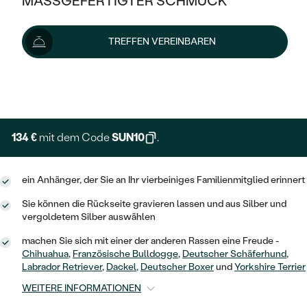
MASSGEFERTIGTER SCHMUCK
149 €
SILBER
MIT MEHREREN DIAMANTEN
NACH STYL
GOLD
AUSVERKAUF
AUSVERKAUF
Wir liefern den Schmuck innerhalb von 7 - 10 Werktagen.
TREFFEN VEREINBAREN
PLATIN
KLASSISCH
HALO
Lieferoptionen
SILBER
WENN SCHMUCK HILFT
NACH MATERIAL
MINIMALISTISCHE
DREI STEINE
PLATIN
+ 45 €
NACH STYL
EXPRESSHERSTELLUNG
GOLD
NACH TYP
MEMOIRE
OHRSTECKER
VINTAGE
OHRRINGE
SILBER
NACH STYL
134 €
mit dem Code
SUN10
.
V-FORM
CREOLEN
IM SET
SOLITÄR
RINGE
PLATIN
VINTAGE
ein Anhänger, der Sie an Ihr vierbeiniges Familienmitglied erinnert
MINIMALISTISCHE
AUSSERGEWÖHNLICH
ZUR GEBURT EINES KINDES
ANHÄNGER / KETTEN
Sie können die Rückseite gravieren lassen und aus Silber und
AUSSERGEWÖHNLICHE
NACH STYL
OHRHÄNGER
vergoldetem Silber auswählen
PERSONALISIERT
ARMBÄNDER
GESTALTE EINEN RING
MEMOIRE
machen Sie sich mit einer der anderen Rassen eine Freude -
GEHÄMMERTE
SOLITÄR
Chihuahua
,
Französische Bulldogge
,
Deutscher Schäferhund
,
WÄHLE EINEN RING
MIT STERNZEICHEN
SCHMUCKSET
Labrador Retriever
,
Dackel
,
Deutscher Boxer
und
Yorkshire Terrier
MINIMALISTISCHE
VON HAND GRAVIERTE
HERZ
WEITERE INFORMATIONEN
DIAMANTEN ZUM EINFASSEN
MINIMALISTISCH
HERRENSCHMUCK