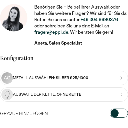
STATEMENT
MIT FÜLLUNG
KINDER
LAB GROWN DIAMANTEN ZUM
Benötigen Sie Hilfe bei Ihrer Auswahl oder
MEDAILLON
SCHMUCK FÜR KINDER
haben Sie weitere Fragen? Wir sind für Sie da:
SIEGELRINGE
EINFASSEN
IM SET
PIERCINGS
Rufen Sie uns an unter
+49 304 6690376
KETTEN
BROSCHEN
oder schreiben Sie uns eine E-Mail an
PERSONALISIERT
FARBIGE DIAMANTEN ZUM EINFASSEN
fragen@eppi.de
. Wir beraten Sie gern!
NACH PREIS
HERZKETTEN
SCHMUCKZUBEHÖR
NACH STEIN
Aneta, Sales Specialist
GÜNSTIG
NACH EDELSTEIN
NACH EDELSTEIN
MIT DIAMANT
MIT TIEREN
NACH MATERIAL
MIT DIAMANT
Konfiguration
MIT DIAMANT
LUXURIÖSE
MIT EDELSTEIN
GOLD
NACH EDELSTEIN
MIT EDELSTEIN
MIT LAB GROWN DIAMANT
PERLENOHRRINGE
AG
METALL AUSWÄHLEN:
SILBER 925/1000
MIT DIAMANT
SILBER
PERLENRINGE
MIT MOISSANIT
MIT EDELSTEIN
PLATIN
NACH PREIS
AUSWAHL DER KETTE:
OHNE KETTE
MIT FARBIGEN DIAMANTEN
NACH PREIS
PREISWERTE
PERLENKETTEN
NACH STEIN
GRAVUR HINZUFÜGEN
MIT SCHWARZEN DIAMANTEN
PREISWERTE
LUXURIÖSE
DIAMANTSCHMUCK
WÄHLEN SIE SCHRIFTART AUS
NACH PREIS