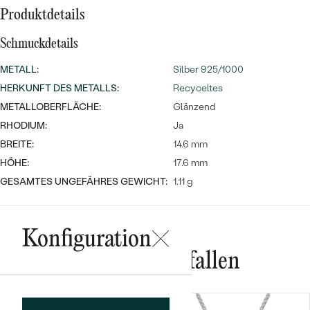
Meistverkaufte
NACH DER FARBE
Produktdetails
Meistverkaufte
Ohrrinnge
NACH DER FORM
Schmuckdetails
Ringe
METALL
:
Silber 925/1000
MASSGEFERTIGTER
Personalisierte
HERKUNFT DES METALLS
:
Recyceltes
ANSEHEN
METALLOBERFLÄCHE:
DIAMANTEN
Glänzend
Halsketten
RHODIUM:
Ja
ANSEHEN
BREITE:
14.6 mm
HÖHE:
17.6 mm
ANSEHEN
GESAMTES UNGEFÄHRES GEWICHT:
1.11 g
Wave Kollektion
Konfiguration
Das könnte Ihnen gefallen
ANSEHEN