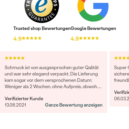
Trusted shop Bewertungen
Google Bewertungen
4.9
4.9
Schmuck ist von ausgesprochen guter Qalität
Super Q
und war sehr elegand verpackt. Die Lieferung
sicher
kam sogar vor dem versprochenen Datum:
freundl
Weniger als 2 Wochen, ohne Aufpreis, obwohl
Verifiz
2-4 Wochen angegeben waren. Bestellung und
Verifizierter Kunde
06.03.
Lieferung wurde uns telefonisch vom
13.08.2021
Ganze Bewertung anzeigen
sympathischen Kundenservice bestätigt. Wir
werden in Zukunft wieder bestellen. Vielen
Dank!