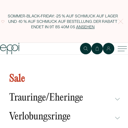
SOMMER-BLACK-FRIDAY: -25 % AUF SCHMUCK AUF LAGER
UND -10 % AUF SCHMUCK AUF BESTELLUNG. DER RABATT
ENDET IN
9T 8S 39M 59S
ANSEHEN
Silberner Anhänger in Form eines
Hundes mit Gravur Labrador
Sale
Retriever
Trauringe/Eheringe
NICHT ÜBERSEHEN
Verlobungsringe
NEUHEITEN
NICHT ÜBERSEHEN