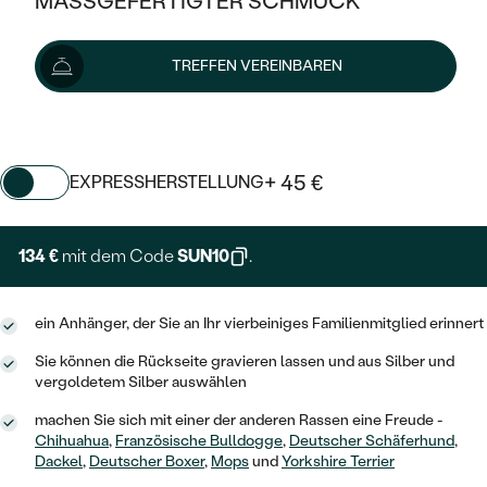
MASSGEFERTIGTER SCHMUCK
SILBER
MIT MEHREREN DIAMANTEN
NACH STYL
GOLD
AUSVERKAUF
149 €
AUSVERKAUF
TREFFEN VEREINBAREN
PLATIN
KLASSISCH
HALO
SILBER
WENN SCHMUCK HILFT
Wir liefern den Schmuck innerhalb von 7 - 10 Werktagen.
NACH MATERIAL
Lieferoptionen
MINIMALISTISCHE
DREI STEINE
PLATIN
NACH STYL
GOLD
NACH TYP
MEMOIRE
+ 45 €
EXPRESSHERSTELLUNG
OHRSTECKER
VINTAGE
OHRRINGE
SILBER
NACH STYL
V-FORM
CREOLEN
IM SET
134 €
mit dem Code
SUN10
.
SOLITÄR
RINGE
PLATIN
VINTAGE
MINIMALISTISCHE
AUSSERGEWÖHNLICH
ZUR GEBURT EINES KINDES
ANHÄNGER / KETTEN
ein Anhänger, der Sie an Ihr vierbeiniges Familienmitglied erinnert
AUSSERGEWÖHNLICHE
NACH STYL
OHRHÄNGER
PERSONALISIERT
Sie können die Rückseite gravieren lassen und aus Silber und
ARMBÄNDER
GESTALTE EINEN RING
MEMOIRE
vergoldetem Silber auswählen
GEHÄMMERTE
SOLITÄR
WÄHLE EINEN RING
MIT STERNZEICHEN
SCHMUCKSET
machen Sie sich mit einer der anderen Rassen eine Freude -
MINIMALISTISCHE
VON HAND GRAVIERTE
Chihuahua
,
Französische Bulldogge
,
Deutscher Schäferhund
,
HERZ
DIAMANTEN ZUM EINFASSEN
Dackel
,
Deutscher Boxer
,
Mops
und
Yorkshire Terrier
MINIMALISTISCH
HERRENSCHMUCK