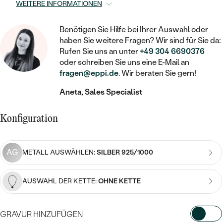
STATEMENT
MIT FÜLLUNG
WEITERE INFORMATIONEN
KINDER
LAB GROWN DIAMANTEN ZUM
MEDAILLON
SCHMUCK FÜR KINDER
SIEGELRINGE
EINFASSEN
IM SET
PIERCINGS
Benötigen Sie Hilfe bei Ihrer Auswahl oder
KETTEN
BROSCHEN
haben Sie weitere Fragen? Wir sind für Sie da:
PERSONALISIERT
FARBIGE DIAMANTEN ZUM EINFASSEN
Rufen Sie uns an unter
+49 304 6690376
NACH PREIS
HERZKETTEN
oder schreiben Sie uns eine E-Mail an
SCHMUCKZUBEHÖR
NACH STEIN
fragen@eppi.de
. Wir beraten Sie gern!
GÜNSTIG
NACH EDELSTEIN
NACH EDELSTEIN
MIT DIAMANT
MIT TIEREN
Aneta, Sales Specialist
NACH MATERIAL
MIT DIAMANT
MIT DIAMANT
LUXURIÖSE
MIT EDELSTEIN
GOLD
Konfiguration
NACH EDELSTEIN
MIT EDELSTEIN
MIT LAB GROWN DIAMANT
PERLENOHRRINGE
MIT DIAMANT
SILBER
PERLENRINGE
MIT MOISSANIT
AG
METALL AUSWÄHLEN:
SILBER 925/1000
MIT EDELSTEIN
PLATIN
NACH PREIS
MIT FARBIGEN DIAMANTEN
NACH PREIS
AUSWAHL DER KETTE:
OHNE KETTE
PREISWERTE
PERLENKETTEN
NACH STEIN
MIT SCHWARZEN DIAMANTEN
PREISWERTE
LUXURIÖSE
GRAVUR HINZUFÜGEN
DIAMANTSCHMUCK
NACH PREIS