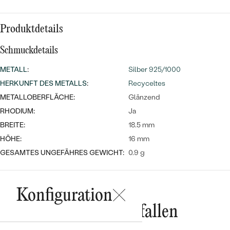
Meistverkaufte
NACH DER FARBE
Meistverkaufte
Ohrrinnge
Produktdetails
NACH DER FORM
Ringe
Schmuckdetails
MASSGEFERTIGTER
Personalisierte
METALL
:
Silber 925/1000
ANSEHEN
DIAMANTEN
Halsketten
HERKUNFT DES METALLS
:
Recyceltes
ANSEHEN
METALLOBERFLÄCHE:
Glänzend
RHODIUM:
Ja
BREITE:
18.5 mm
ANSEHEN
HÖHE:
16 mm
Wave Kollektion
GESAMTES UNGEFÄHRES GEWICHT:
0.9 g
Konfiguration
ANSEHEN
Das könnte Ihnen gefallen