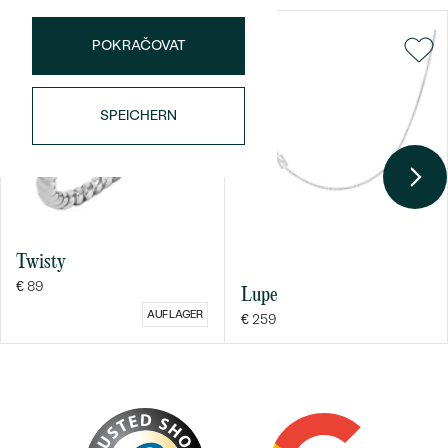
POKRAČOVAT
SPEICHERN
Bestseller
Twisty
ANSEHEN
€ 89
Lupe
AUF LAGER
€ 259