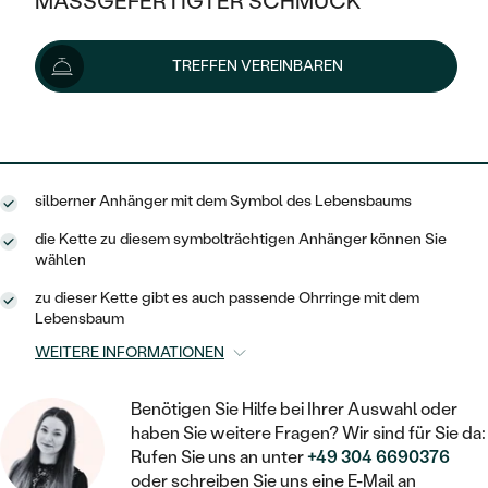
MASSGEFERTIGTER SCHMUCK
39 €
52 €
-25 %
SILBER
MIT MEHREREN DIAMANTEN
NACH STYL
GOLD
AUSVERKAUF
AUSVERKAUF
Lieferoptionen
TREFFEN VEREINBAREN
PLATIN
KLASSISCH
HALO
SILBER
WENN SCHMUCK HILFT
NACH MATERIAL
MINIMALISTISCHE
35 €
mit dem Code
SUN10
.
DREI STEINE
PLATIN
NACH STYL
GOLD
NACH TYP
MEMOIRE
OHRSTECKER
VINTAGE
silberner Anhänger mit dem Symbol des Lebensbaums
OHRRINGE
SILBER
NACH STYL
V-FORM
CREOLEN
IM SET
die Kette zu diesem symbolträchtigen Anhänger können Sie
SOLITÄR
RINGE
wählen
PLATIN
VINTAGE
MINIMALISTISCHE
AUSSERGEWÖHNLICH
zu dieser Kette gibt es auch passende Ohrringe mit dem
ZUR GEBURT EINES KINDES
ANHÄNGER / KETTEN
Lebensbaum
AUSSERGEWÖHNLICHE
NACH STYL
OHRHÄNGER
WEITERE INFORMATIONEN
PERSONALISIERT
ARMBÄNDER
GESTALTE EINEN RING
MEMOIRE
GEHÄMMERTE
SOLITÄR
WÄHLE EINEN RING
Benötigen Sie Hilfe bei Ihrer Auswahl oder
MIT STERNZEICHEN
SCHMUCKSET
haben Sie weitere Fragen? Wir sind für Sie da:
MINIMALISTISCHE
VON HAND GRAVIERTE
HERZ
Rufen Sie uns an unter
+49 304 6690376
DIAMANTEN ZUM EINFASSEN
MINIMALISTISCH
HERRENSCHMUCK
oder schreiben Sie uns eine E-Mail an