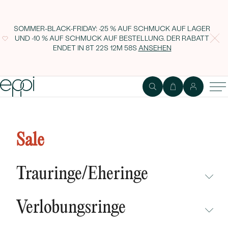
SOMMER-BLACK-FRIDAY: -25 % AUF SCHMUCK AUF LAGER
UND -10 % AUF SCHMUCK AUF BESTELLUNG. DER RABATT
ENDET IN
8T 22S 12M 57S
ANSEHEN
Silberner Anhänger Baum des
Lebens Arden
Sale
Trauringe/Eheringe
NICHT ÜBERSEHEN
Verlobungsringe
NEUHEITEN
NICHT ÜBERSEHEN