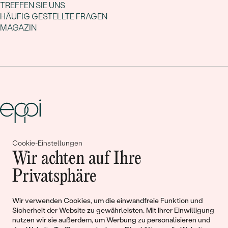
TREFFEN SIE UNS
HÄUFIG GESTELLTE FRAGEN
MAGAZIN
Cookie-Einstellungen
Gemeinsam erschaffen wir
Wir achten auf Ihre
Geschichten von Schönheit und
Privatsphäre
Liebe
Wir verwenden Cookies, um die einwandfreie Funktion und
Sicherheit der Website zu gewährleisten. Mit Ihrer Einwilligung
Begleiten Sie uns!
nutzen wir sie außerdem, um Werbung zu personalisieren und