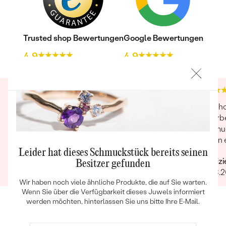
Trusted shop Bewertungen
Google Bewertungen
4.9
4.9
Bestseller
Ich war sehr glücklich und zufrieden mit der
Sehr h
Bestellung. Die Lieferung kam schnell, die Ware
Verarb
schön mit Liebe verpackt, und Qualität der
Schmuc
Ware ist einfach unschlagbar. Fünf Sterne (
haben e
ANSEHEN
würde auch mehr Sterne geben!)
versto
Leider hat dieses Schmuckstück bereits seinen
Verifizierter Kunde
Verifiz
unglaub
Besitzer gefunden
17.02.2021
Ganze Bewertung anzeigen
24.08.
liebevo
Wir haben noch viele ähnliche Produkte, die auf Sie warten.
Wenn Sie über die Verfügbarkeit dieses Juwels informiert
werden möchten, hinterlassen Sie uns bitte Ihre E-Mail.