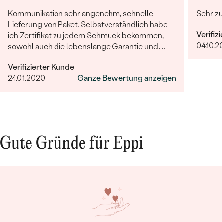
Kommunikation sehr angenehm, schnelle
Sehr zu
Lieferung von Paket. Selbstverständlich habe
Verifiz
ich Zertifikat zu jedem Schmuck bekommen,
04.10.2
sowohl auch die lebenslange Garantie und
noch eine süße Überraschung. ICH HABE
Verifizierter Kunde
NICHTS MEHR HINZUZUFÜGEN, NUR DANKE....
24.01.2020
Ganze Bewertung anzeigen
Bestseller
ANSEHEN
Gute Gründe für Eppi