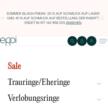
SOMMER-BLACK-FRIDAY: -25 % AUF SCHMUCK AUF LAGER
UND -10 % AUF SCHMUCK AUF BESTELLUNG. DER RABATT
ENDET IN
10T 14S 16M 31S
ANSEHEN
Silberne Ohrringe mit Baum des
Lebens Kyrie
Sale
Trauringe/Eheringe
NICHT ÜBERSEHEN
Verlobungsringe
NEUHEITEN
NICHT ÜBERSEHEN