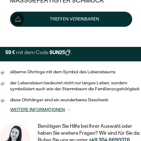
MASSGEFERTIGTER SCHMUCK
79 €
SILBER
MIT MEHREREN DIAMANTEN
NACH STYL
GOLD
AUSVERKAUF
AUSVERKAUF
Schmuck ist auf Lager. Wir liefern ihn innerhalb von 24
TREFFEN VEREINBAREN
PLATIN
KLASSISCH
HALO
Stunden.
SILBER
WENN SCHMUCK HILFT
Lieferoptionen
NACH MATERIAL
MINIMALISTISCHE
DREI STEINE
PLATIN
NACH STYL
GOLD
NACH TYP
MEMOIRE
59 €
mit dem Code
SUN25
.
OHRSTECKER
VINTAGE
OHRRINGE
SILBER
NACH STYL
V-FORM
CREOLEN
IM SET
silberne Ohrringe mit dem Symbol des Lebensbaums
SOLITÄR
RINGE
PLATIN
VINTAGE
der Lebensbaum bedeutet nicht nur langes Leben, sondern
MINIMALISTISCHE
AUSSERGEWÖHNLICH
symbolisiert auch wie der Stammbaum die Familienzugehörigkeit
ZUR GEBURT EINES KINDES
ANHÄNGER / KETTEN
AUSSERGEWÖHNLICHE
NACH STYL
OHRHÄNGER
diese Ohrhänger sind ein wunderbares Geschenk
PERSONALISIERT
ARMBÄNDER
GESTALTE EINEN RING
WEITERE INFORMATIONEN
MEMOIRE
GEHÄMMERTE
SOLITÄR
WÄHLE EINEN RING
MIT STERNZEICHEN
SCHMUCKSET
MINIMALISTISCHE
Benötigen Sie Hilfe bei Ihrer Auswahl oder
VON HAND GRAVIERTE
HERZ
haben Sie weitere Fragen? Wir sind für Sie da:
DIAMANTEN ZUM EINFASSEN
MINIMALISTISCH
HERRENSCHMUCK
Rufen Sie uns an unter
+49 304 6690376