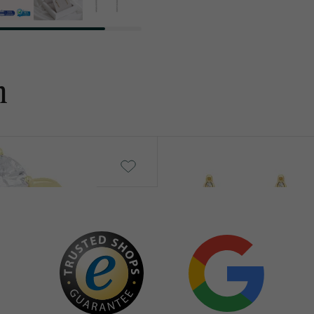
n
Wontisa
€ 289