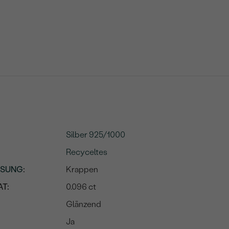
Silber 925/1000
Recyceltes
SSUNG
:
Krappen
T:
0.096 ct
Glänzend
Ja