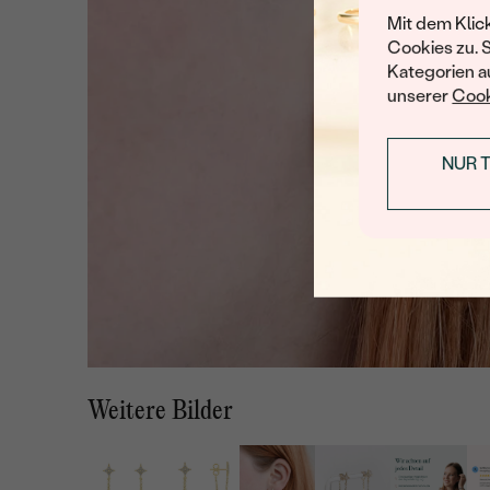
Mit dem Klic
Cookies zu. 
Kategorien au
unserer
Cook
NUR 
Weitere Bilder