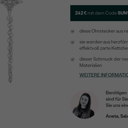
242 €
mit dem Code
SUN
diese Ohrstecker aus r
sie werden aus herzför
effektvoll zarte Kettch
dieser Schmuck der neu
Materialien
WEITERE INFORMATI
Benötigen 
sind für Si
Sie uns ein
Aneta, Sal