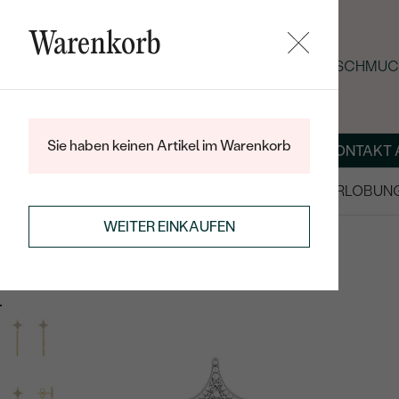
Warenkorb
SOMMER-BLACK-FRIDAY: -25 % AUF SCHMUCK
Sie haben keinen Artikel im Warenkorb
ÜBER UNS
MAGAZIN
SCHMUCK NACH MASS
KONTAKT 
SALE
TRAURINGE/EHERINGE
VERLOBUN
OHRRINGE
OHRHÄNGER
WEITER EINKAUFEN