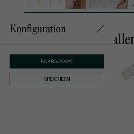
Konfiguration
Das könnte Ihnen gefalle
POKRAČOVAT
Nicklas
Frost
AUF LAGER
€ 119
von € 229
SPEICHERN