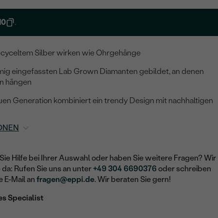
10
.
ecyceltem Silber wirken wie Ohrgehänge
mig eingefassten Lab Grown Diamanten gebildet, an denen
en hängen
en Generation kombiniert ein trendy Design mit nachhaltigen
ONEN
Sie Hilfe bei Ihrer Auswahl oder haben Sie weitere Fragen? Wir
e da: Rufen Sie uns an unter
+49 304 6690376
oder schreiben
e E-Mail an
fragen@eppi.de
. Wir beraten Sie gern!
es Specialist