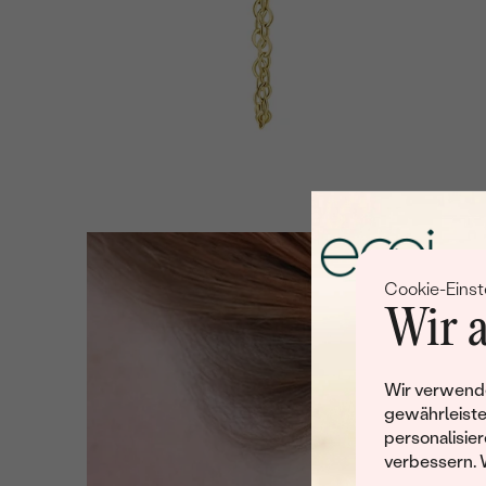
Cookie-Einst
Wir a
Wir verwende
gewährleiste
personalisier
verbessern. 