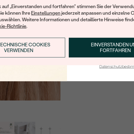
Ihren ersten Ein
k auf „Einverstanden und fortfahren" stimmen Sie der Verwendu
Sie können Ihre
Einstellungen
jederzeit anpassen und einzelne 
swählen. Weitere Informationen und detaillierte Hinweise finde
ie-Richtlinie
.
TECHNISCHE COOKIES
EINVERSTANDEN 
ANMELDEN & RABAT
VERWENDEN
FORTFAHREN
E-Mail-Adresse je bei uns i
Datenschutzbest