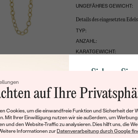
UNGEFÄHRES GEWICHT:
Details des eingesetzten Edels
TYP:
ANZAHL:
KARATGEWICHT:
ABMESSUNGEN:
Sichern Sie 
REINHEIT:
ellungen
Rabatt auf Ih
FARBE:
chten auf Ihre Privatsphä
FORM:
Schmucks
HERKUNFT:
Werden Sie Teil unse
n Cookies, um die einwandfreie Funktion und Sicherheit der 
und entdecken Sie die W
n. Mit Ihrer Einwilligung nutzen wir sie außerdem, um Werbung
gefertigten Schmucks
en und den Website-Traffic zu analysieren. Dies hilft uns, die We
Willkommensgeschen
Weitere Informationen zur
Datenverarbeitung durch Google find
Ihnen umgehend einen 