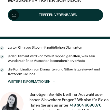
MASSGEFERTIGTER SCHMUCK
SILBER
Schmuck ist auf Lager. Wir liefern ihn innerhalb von 24
MIT MEHREREN DIAMANTEN
NACH STYL
GOLD
AUSVERKAUF
AUSVERKAUF
Stunden.
TREFFEN VEREINBAREN
PLATIN
Lieferoptionen
KLASSISCH
HALO
SILBER
WENN SCHMUCK HILFT
NACH MATERIAL
MINIMALISTISCHE
DREI STEINE
PLATIN
89 €
NACH STYL
mit dem Code
SUN25
.
GOLD
NACH TYP
MEMOIRE
OHRSTECKER
VINTAGE
OHRRINGE
zarter Ring aus Silber mit natürlichen Diamanten
SILBER
NACH STYL
V-FORM
CREOLEN
IM SET
jeder Diamant wird von zwei Krappen gehalten, was sein
SOLITÄR
RINGE
PLATIN
wunderschönes Aussehen besonders hervorhebt
VINTAGE
MINIMALISTISCHE
AUSSERGEWÖHNLICH
die Kombination von Diamanten und Silber ist preiswert und
ZUR GEBURT EINES KINDES
ANHÄNGER / KETTEN
trotzdem luxuriös
AUSSERGEWÖHNLICHE
NACH STYL
OHRHÄNGER
PERSONALISIERT
WEITERE INFORMATIONEN
ARMBÄNDER
GESTALTE EINEN RING
MEMOIRE
GEHÄMMERTE
SOLITÄR
WÄHLE EINEN RING
MIT STERNZEICHEN
SCHMUCKSET
Benötigen Sie Hilfe bei Ihrer Auswahl oder
MINIMALISTISCHE
VON HAND GRAVIERTE
haben Sie weitere Fragen? Wir sind für Sie da:
HERZ
DIAMANTEN ZUM EINFASSEN
Rufen Sie uns an unter
+49 304 6690376
MINIMALISTISCH
HERRENSCHMUCK