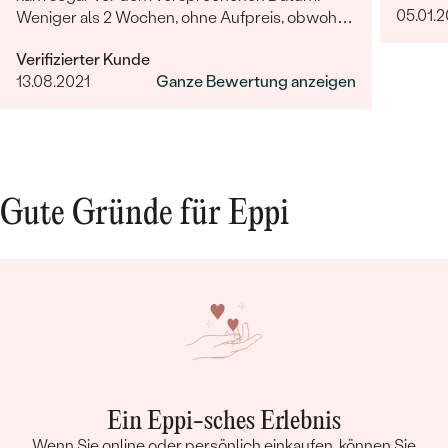
05.01.
Weniger als 2 Wochen, ohne Aufpreis, obwohl
2-4 Wochen angegeben waren. Bestellung und
Verifizierter Kunde
Lieferung wurde uns telefonisch vom
13.08.2021
Ganze Bewertung anzeigen
sympathischen Kundenservice bestätigt. Wir
werden in Zukunft wieder bestellen. Vielen
Dank!
Gute Gründe für Eppi
Ein Eppi-sches Erlebnis
Wenn Sie online oder persönlich einkaufen, können Sie