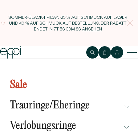
SOMMER-BLACK-FRIDAY: -25 % AUF SCHMUCK AUF LAGER
UND -10 % AUF SCHMUCK AUF BESTELLUNG. DER RABATT
ENDET IN
7T 5S 30M 7S
ANSEHEN
Silberner Diamantring Nicklas
Sale
Trauringe/Eheringe
NICHT ÜBERSEHEN
Verlobungsringe
NEUHEITEN
NICHT ÜBERSEHEN