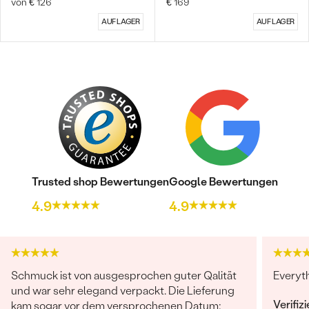
von € 126
€ 169
AUF LAGER
AUF LAGER
Trusted shop Bewertungen
Google Bewertungen
4.9
4.9
Schmuck ist von ausgesprochen guter Qalität
Everyt
und war sehr elegand verpackt. Die Lieferung
Verifiz
kam sogar vor dem versprochenen Datum: