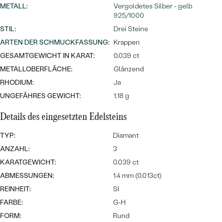
Meistverkaufte
NACH DER FARBE
METALL
:
Vergoldetes Silber - gelb
Meistverkaufte
925/1000
Ohrrinnge
STIL
:
NACH DER FORM
Drei Steine
Ringe
ARTEN DER SCHMUCKFASSUNG
:
Krappen
MASSGEFERTIGTER
Personalisierte
GESAMTGEWICHT IN KARAT:
0.039 ct
METALLOBERFLÄCHE:
Glänzend
ANSEHEN
DIAMANTEN
Halsketten
RHODIUM:
Ja
ANSEHEN
UNGEFÄHRES GEWICHT:
1.18 g
Details des eingesetzten Edelsteins
ANSEHEN
Wave Kollektion
TYP:
Diamant
ANZAHL:
3
KARATGEWICHT:
0.039 ct
ABMESSUNGEN:
1.4 mm (0.013ct)
ANSEHEN
REINHEIT:
SI
FARBE:
G-H
FORM:
Rund