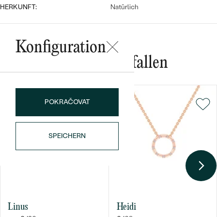
HERKUNFT:
Natürlich
Konfiguration
Das könnte Ihnen gefallen
Bestseller
POKRAČOVAT
SPEICHERN
ANSEHEN
Linus
Heidi