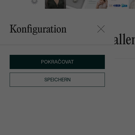
Konfiguration
Das könnte Ihnen gefalle
POKRAČOVAT
Suzume
Jerrik
AUF LAGER
€ 79
€ 99
SPEICHERN