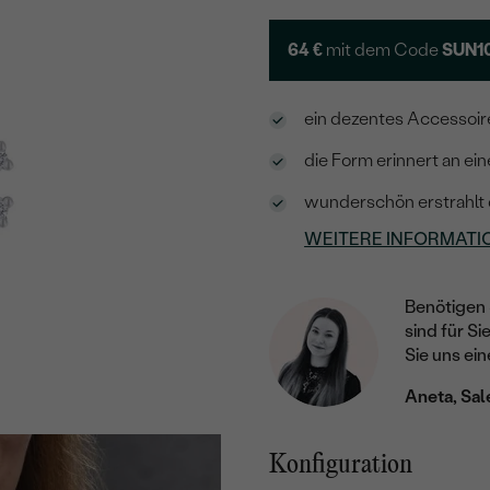
64 €
mit dem Code
SUN1
ein dezentes Accessoir
die Form erinnert an ei
wunderschön erstrahlt 
WEITERE INFORMATI
Benötigen 
sind für Si
Sie uns ein
Aneta, Sal
Konfiguration