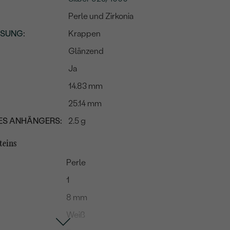
Perle und Zirkonia
SSUNG
:
Krappen
Glänzend
Ja
14.83 mm
25.14 mm
ES ANHÄNGERS:
2.5 g
teins
Perle
1
8 mm
Weiß