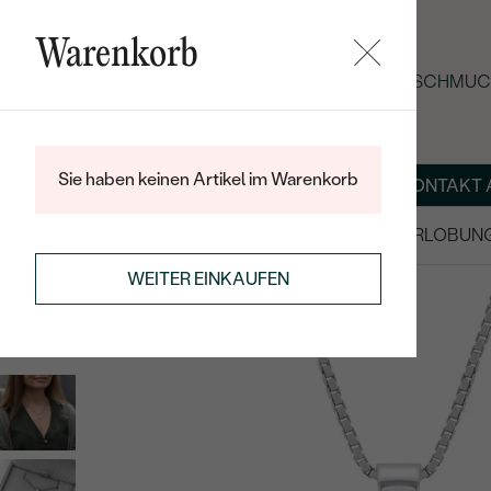
Warenkorb
SOMMER-BLACK-FRIDAY: -25 % AUF SCHMUCK
Sie haben keinen Artikel im Warenkorb
ÜBER UNS
MAGAZIN
SCHMUCK NACH MASS
KONTAKT 
SALE
TRAURINGE/EHERINGE
VERLOBUN
ANHÄNGER / KETTEN
PERLENKETTEN
WEITER EINKAUFEN