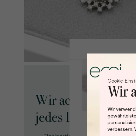
Cookie-Einst
Wir a
Wir verwende
gewährleiste
personalisier
Leider 
verbessern. 
Wir haben noch viele 