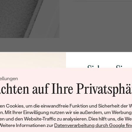
FORM:
HERKUNFT:
Nebensteine
TYP:
ANZAHL:
ABMESSUNGEN:
FORM:
Sichern Sie 
FARBE:
ellungen
Rabatt auf Ih
chten auf Ihre Privatsphä
Schmucks
Werden Sie Teil unse
n Cookies, um die einwandfreie Funktion und Sicherheit der 
und entdecken Sie die W
n. Mit Ihrer Einwilligung nutzen wir sie außerdem, um Werbung
gefertigten Schmucks
en und den Website-Traffic zu analysieren. Dies hilft uns, die We
hat dieses Schmuckstück bereits seinen Besitzer 
Willkommensgeschen
Weitere Informationen zur
Datenverarbeitung durch Google find
Ihnen umgehend einen 
ähnliche Produkte, die auf Sie warten. Wenn Sie über die Verfü