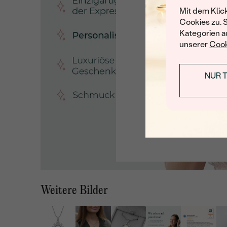
Mit dem Klic
Cookies zu. 
Kategorien au
unserer
Cook
NUR 
Weitere Bilder