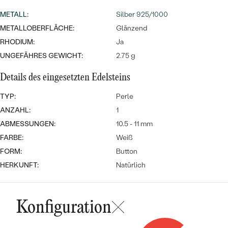
MIT SALT AND PEPPER DIAMANTEN
LUXURIÖSE
METALL
:
Silber 925/1000
PREISWERTE
EDELSTEINSCHMUCK
Meistverkaufte
MIT EDELSTEIN
METALLOBERFLÄCHE:
Glänzend
RHODIUM:
LUXURIÖSE
Ja
SCHMUCK MIT LAB GROWN
Eheringe
UNGEFÄHRES GEWICHT:
2.75 g
DIAMANTEN
NACH MATERIAL
Details des eingesetzten Edelsteins
GOLD
PERLENSCHMUCK
TYP:
Perle
ANSCHAUEN
PLATIN
ANZAHL:
1
NACH STYL
ABMESSUNGEN:
10.5 - 11 mm
SILBER
PERSONALISIERT
FARBE:
Weiß
FORM:
Button
SYMBOLISCH
HERKUNFT:
Natürlich
MINIMALISTISCH
Konfiguration
NACH ANLASS