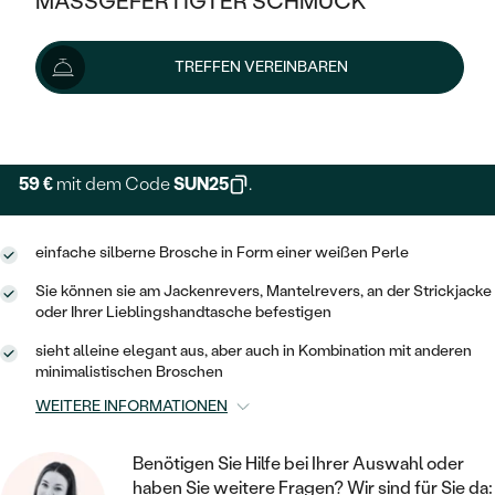
MASSGEFERTIGTER SCHMUCK
79 €
SILBER
MIT MEHREREN DIAMANTEN
NACH STYL
GOLD
AUSVERKAUF
AUSVERKAUF
Schmuck ist auf Lager. Wir liefern ihn innerhalb von 24
TREFFEN VEREINBAREN
PLATIN
KLASSISCH
HALO
Stunden.
SILBER
WENN SCHMUCK HILFT
Lieferoptionen
NACH MATERIAL
MINIMALISTISCHE
DREI STEINE
PLATIN
NACH STYL
GOLD
NACH TYP
MEMOIRE
59 €
mit dem Code
SUN25
.
OHRSTECKER
VINTAGE
OHRRINGE
SILBER
NACH STYL
V-FORM
CREOLEN
IM SET
einfache silberne Brosche in Form einer weißen Perle
SOLITÄR
RINGE
PLATIN
VINTAGE
Sie können sie am Jackenrevers, Mantelrevers, an der Strickjacke
MINIMALISTISCHE
AUSSERGEWÖHNLICH
oder Ihrer Lieblingshandtasche befestigen
ZUR GEBURT EINES KINDES
ANHÄNGER / KETTEN
AUSSERGEWÖHNLICHE
NACH STYL
OHRHÄNGER
sieht alleine elegant aus, aber auch in Kombination mit anderen
PERSONALISIERT
ARMBÄNDER
GESTALTE EINEN RING
minimalistischen Broschen
MEMOIRE
GEHÄMMERTE
SOLITÄR
WEITERE INFORMATIONEN
WÄHLE EINEN RING
MIT STERNZEICHEN
SCHMUCKSET
MINIMALISTISCHE
VON HAND GRAVIERTE
HERZ
Benötigen Sie Hilfe bei Ihrer Auswahl oder
DIAMANTEN ZUM EINFASSEN
MINIMALISTISCH
HERRENSCHMUCK
haben Sie weitere Fragen? Wir sind für Sie da: