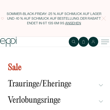
SOMMER-BLACK-FRIDAY: -25 % AUF SCHMUCK AUF LAGER
UND -10 % AUF SCHMUCK AUF BESTELLUNG. DER RABATT
ENDET IN
6T 13S 6M 9S
ANSEHEN
Minimalistische Brosche mit
weißer Perle Suzume
Sale
Trauringe/Eheringe
NICHT ÜBERSEHEN
Verlobungsringe
NEUHEITEN
NICHT ÜBERSEHEN