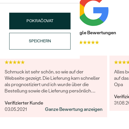
Meistverkaufte
NACH DER FARBE
Meistverkaufte
Ohrrinnge
NACH DER FORM
POKRAČOVAT
Ringe
MASSGEFERTIGTER
Personalisierte
Trusted shop Bewertungen
Google Bewertungen
SPEICHERN
4.9
4.9
ANSEHEN
DIAMANTEN
Halsketten
ANSEHEN
Schmuck ist sehr schön, so wie auf der
Alles b
ANSEHEN
Webseite gezeigt. Die Lieferung kam schneller
auf da
Wave Kollektion
als prognostiziert und ich wurde über die
Opa
Bestellung sowie die Lieferung persönlich
Verifiz
informiert.
Verifizierter Kunde
31.08.2
ANSEHEN
03.05.2021
Ganze Bewertung anzeigen