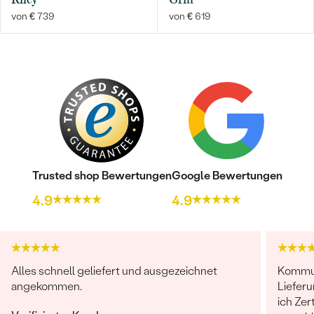
von € 739
von € 619
Trusted shop Bewertungen
Google Bewertungen
4.9
4.9
Alles schnell geliefert und ausgezeichnet
Kommun
angekommen.
Lieferu
ich Ze