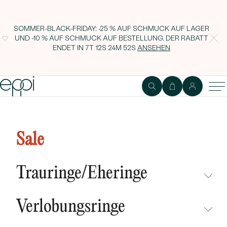
SOMMER-BLACK-FRIDAY: -25 % AUF SCHMUCK AUF LAGER
UND -10 % AUF SCHMUCK AUF BESTELLUNG. DER RABATT
ENDET IN
7T 12S 24M 51S
ANSEHEN
1
2
Ring
Edelstein
Sale
Set mit Diamantringen Celeste
Trauringe/Eheringe
NICHT ÜBERSEHEN
Verlobungsringe
NEUHEITEN
NICHT ÜBERSEHEN