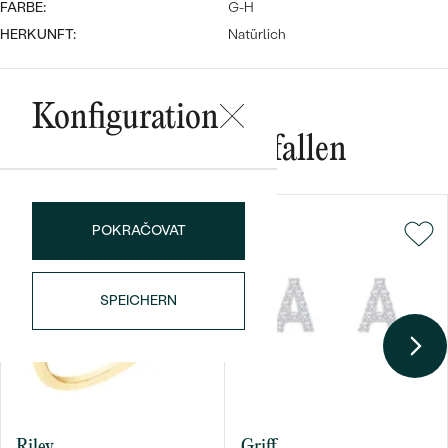
FARBE:
G-H
HERKUNFT:
Natürlich
Konfiguration
Das könnte Ihnen gefallen
Bestseller
POKRAČOVAT
ANSEHEN
SPEICHERN
Riley
Griff