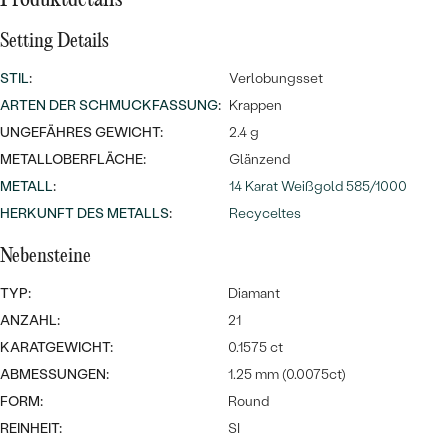
Meistverkaufte
NACH DER FARBE
Meistverkaufte
Setting Details
Ohrrinnge
NACH DER FORM
STIL
:
Verlobungsset
Ringe
ARTEN DER SCHMUCKFASSUNG
:
Krappen
MASSGEFERTIGTER
Personalisierte
UNGEFÄHRES GEWICHT:
2.4 g
ANSEHEN
DIAMANTEN
Halsketten
METALLOBERFLÄCHE:
Glänzend
ANSEHEN
METALL
:
14 Karat Weißgold 585/1000
HERKUNFT DES METALLS
:
Recyceltes
Nebensteine
ANSEHEN
Wave Kollektion
TYP:
Diamant
ANZAHL:
21
KARATGEWICHT:
0.1575 ct
ABMESSUNGEN:
1.25 mm (0.0075ct)
ANSEHEN
FORM:
Round
REINHEIT:
SI