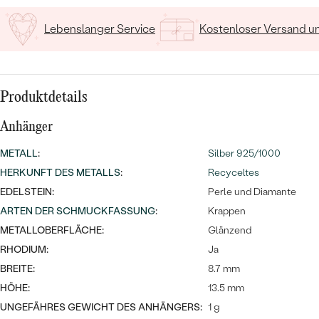
MIT SALT AND PEPPER DIAMANTEN
LUXURIÖSE
PREISWERTE
EDELSTEINSCHMUCK
Lebenslanger Service
Kostenloser Versand 
Meistverkaufte
MIT EDELSTEIN
LUXURIÖSE
SCHMUCK MIT LAB GROWN
Eheringe
DIAMANTEN
NACH MATERIAL
Produktdetails
GOLD
PERLENSCHMUCK
Anhänger
ANSCHAUEN
PLATIN
METALL
:
Silber 925/1000
NACH STYL
HERKUNFT DES METALLS
:
Recyceltes
SILBER
PERSONALISIERT
EDELSTEIN:
Perle und Diamante
ARTEN DER SCHMUCKFASSUNG
:
Krappen
SYMBOLISCH
METALLOBERFLÄCHE:
Glänzend
RHODIUM:
Ja
MINIMALISTISCH
BREITE:
8.7 mm
HÖHE:
13.5 mm
NACH ANLASS
UNGEFÄHRES GEWICHT DES ANHÄNGERS:
1 g