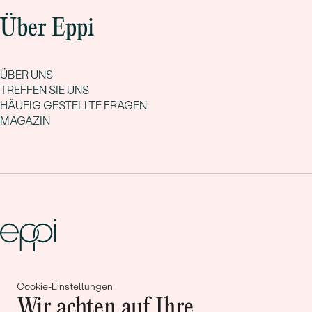
Über Eppi
ÜBER UNS
TREFFEN SIE UNS
HÄUFIG GESTELLTE FRAGEN
MAGAZIN
Gemeinsam erschaffen wir
Cookie-Einstellungen
Wir achten auf Ihre
Geschichten von Schönheit und