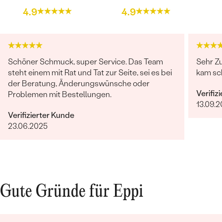
FORM:
Bouton
4.9
4.9
HERKUNFT:
Natürlich
Nebensteine Ohrringe
TYP:
Diamant
Schöner Schmuck, super Service. Das Team
Sehr Zu
ANZAHL:
20
steht einem mit Rat und Tat zur Seite, sei es bei
kam sc
KARATGEWICHT:
0.1 ct
der Beratung, Änderungswünsche oder
Verifiz
ABMESSUNGEN:
1 mm (0.005 ct)
Problemen mit Bestellungen.
13.09.2
FORM:
Rund
Verifizierter Kunde
REINHEIT:
SI3
23.06.2025
FARBE:
I-J
HERKUNFT:
Natürlich
Gute Gründe für Eppi