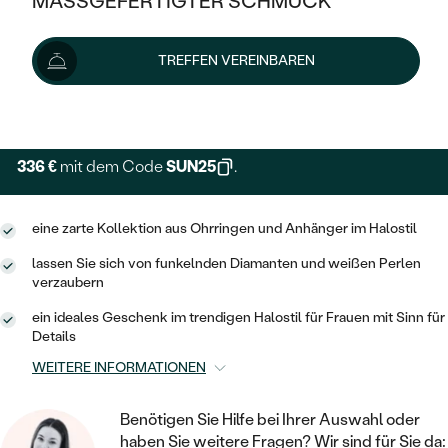
MASSGEFERTIGTER SCHMUCK
448 €
488 €
-9 %
SILBER
MIT MEHREREN DIAMANTEN
NACH STYL
GOLD
AUSVERKAUF
AUSVERKAUF
Schmuck ist auf Lager. Wir liefern ihn innerhalb von 24
TREFFEN VEREINBAREN
PLATIN
KLASSISCH
HALO
Stunden.
SILBER
WENN SCHMUCK HILFT
Lieferoptionen
NACH MATERIAL
MINIMALISTISCHE
DREI STEINE
PLATIN
NACH STYL
GOLD
NACH TYP
MEMOIRE
336 €
mit dem Code
SUN25
.
OHRSTECKER
VINTAGE
OHRRINGE
SILBER
NACH STYL
V-FORM
CREOLEN
IM SET
eine zarte Kollektion aus Ohrringen und Anhänger im Halostil
SOLITÄR
RINGE
PLATIN
VINTAGE
lassen Sie sich von funkelnden Diamanten und weißen Perlen
MINIMALISTISCHE
AUSSERGEWÖHNLICH
verzaubern
ZUR GEBURT EINES KINDES
ANHÄNGER / KETTEN
AUSSERGEWÖHNLICHE
NACH STYL
OHRHÄNGER
ein ideales Geschenk im trendigen Halostil für Frauen mit Sinn für
PERSONALISIERT
ARMBÄNDER
GESTALTE EINEN RING
Details
MEMOIRE
GEHÄMMERTE
SOLITÄR
WEITERE INFORMATIONEN
WÄHLE EINEN RING
MIT STERNZEICHEN
SCHMUCKSET
MINIMALISTISCHE
VON HAND GRAVIERTE
HERZ
Benötigen Sie Hilfe bei Ihrer Auswahl oder
DIAMANTEN ZUM EINFASSEN
MINIMALISTISCH
HERRENSCHMUCK
haben Sie weitere Fragen? Wir sind für Sie da: