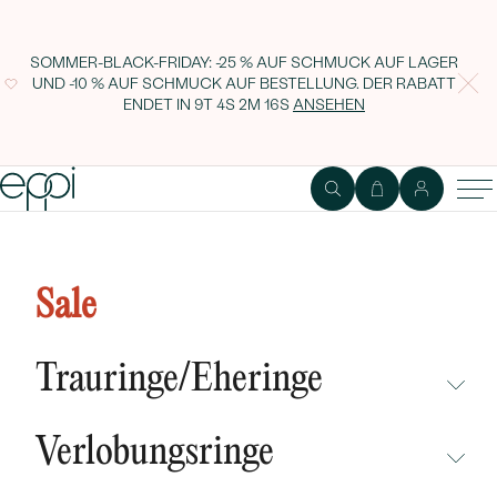
SOMMER-BLACK-FRIDAY: -25 % AUF SCHMUCK AUF LAGER
UND -10 % AUF SCHMUCK AUF BESTELLUNG. DER RABATT
ENDET IN
9T 4S 2M 15S
ANSEHEN
Schmuckset in Silber mit Perlen
und Diamanten Kamila
Sale
Trauringe/Eheringe
NICHT ÜBERSEHEN
Verlobungsringe
NEUHEITEN
NICHT ÜBERSEHEN