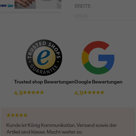
BREITE:
HÖHE:
UNGEFÄHRES GEWICHT:
Details des eingesetzten Edels
TYP:
ANZAHL:
KARATGEWICHT:
Trusted shop Bewertungen
Google Bewertungen
ABMESSUNGEN:
4.9
4.9
REINHEIT:
FARBE:
FORM:
HERKUNFT:
Kunde ist König Kommunikation, Versand sowie der
Artikel sind klasse. Macht weiter so.