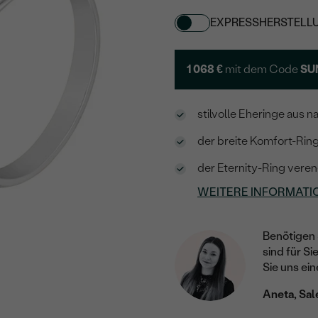
EXPRESSHERSTELL
1 068 €
mit dem Code
SU
stilvolle Eheringe aus 
der breite Komfort-Rin
der Eternity-Ring veren
WEITERE INFORMATI
Benötigen 
sind für Si
Sie uns ein
Aneta, Sal