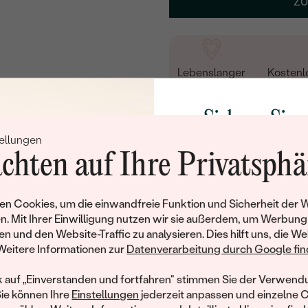
ZU
15
/ 15 ZEICHEN
Lebenslanger
Kostenl
Service
Rü
Sichern Sie 
ANDERE EDELSTEINE
ellungen
Rabatt auf Ih
chten auf Ihre Privatsphä
Schmucks
Werden Sie Teil unse
n Cookies, um die einwandfreie Funktion und Sicherheit der 
und entdecken Sie die W
n. Mit Ihrer Einwilligung nutzen wir sie außerdem, um Werbung
DIAMANT
gefertigten Schmucks
en und den Website-Traffic zu analysieren. Dies hilft uns, die We
Willkommensgeschen
Weitere Informationen zur
Datenverarbeitung durch Google find
Ihnen umgehend einen 
Ihren ersten Ein
k auf „Einverstanden und fortfahren" stimmen Sie der Verwendu
Produktdetails
Sie können Ihre
Einstellungen
jederzeit anpassen und einzelne 