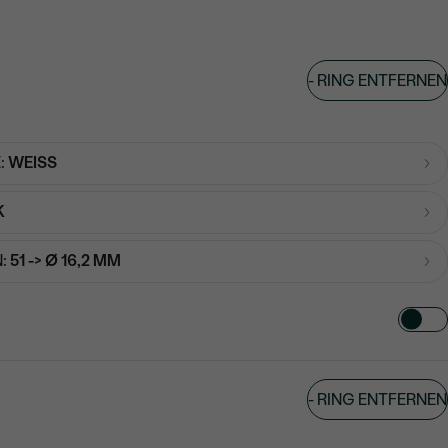
-
RING ENTFERNEN
:
WEISS
K
:
51 -> Ø 16,2 MM
TART AUS
-
RING ENTFERNEN
in