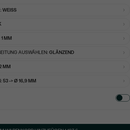
:
WEISS
K
:
1 MM
EITUNG AUSWÄHLEN:
GLÄNZEND
2 MM
:
53 -> Ø 16,9 MM
TART AUS
in