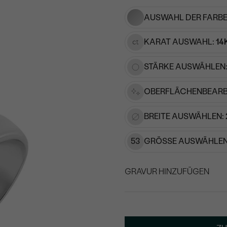
AUSWAHL DER FARBE
KARAT AUSWAHL:
14
STÄRKE AUSWÄHLEN
OBERFLÄCHENBEARB
BREITE AUSWÄHLEN:
53
GRÖSSE AUSWÄHLEN
GRAVUR HINZUFÜGEN
WÄHLEN SIE SCHRIF
Geben Sie Initialen/Text e