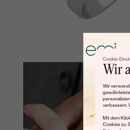
Cookie-Einst
Wir a
Wir verwende
gewährleiste
personalisier
verbessern. 
Mit dem Klic
Cookies zu. 