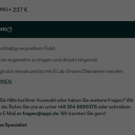
+ 237 €
UNG
N10
.
nachhaltig recyceltem Gold
g ist angenehm zu tragen und drückt nirgends
gt sich etwas und ist mit 6 Lab Grown Diamanten verziert
ONEN
Sie Hilfe bei Ihrer Auswahl oder haben Sie weitere Fragen? Wir
e da: Rufen Sie uns an unter
+49 304 6690376
oder schreiben
e E-Mail an
fragen@eppi.de
. Wir beraten Sie gern!
es Specialist