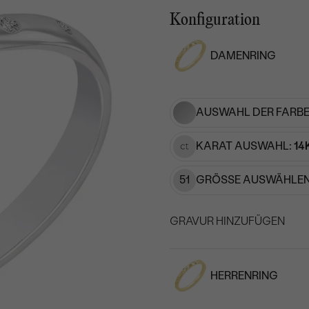
Konfiguration
DAMENRING
AUSWAHL DER FARBE
KARAT AUSWAHL:
14
51
GRÖSSE AUSWÄHLEN
GRAVUR HINZUFÜGEN
WÄHLEN SIE SCHRIF
HERRENRING
Geben Sie Initialen/Text e
15
/ 15 ZEICHEN