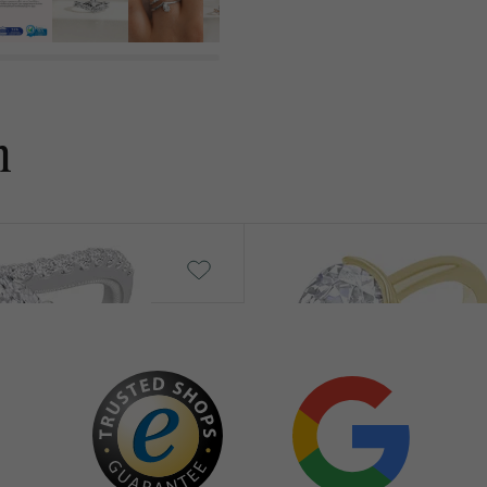
REINHEIT:
FARBE:
HERKUNFT:
n
Nebensteine
TYP:
ANZAHL:
Timarete
KARATGEWICHT:
von € 1 239
ABMESSUNGEN:
FORM:
REINHEIT:
FARBE:
HERKUNFT: