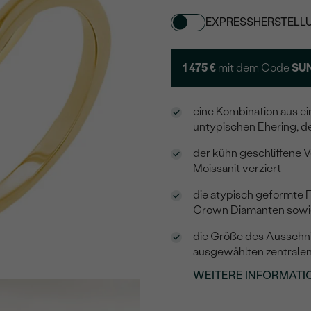
EXPRESSHERSTELL
1 475 €
mit dem Code
SU
eine Kombination aus 
untypischen Ehering, de
der kühn geschliffene 
Moissanit verziert
die atypisch geformte 
Grown Diamanten sowie
die Größe des Ausschnit
ausgewählten zentrale
WEITERE INFORMATI