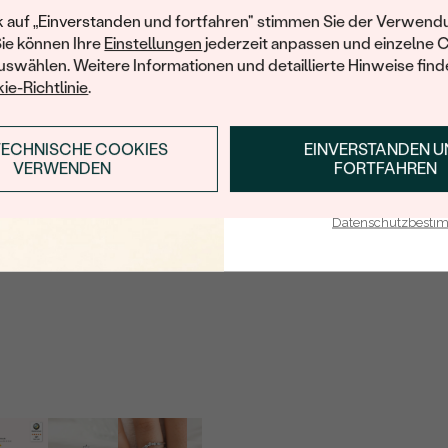
Ihren ersten Ein
k auf „Einverstanden und fortfahren" stimmen Sie der Verwendu
ANZAHL:
Sie können Ihre
Einstellungen
jederzeit anpassen und einzelne 
KARATGEWICHT:
swählen. Weitere Informationen und detaillierte Hinweise finde
ie-Richtlinie
.
ABMESSUNGEN:
REINHEIT:
TECHNISCHE COOKIES
EINVERSTANDEN 
ANMELDEN & RABAT
FARBE:
VERWENDEN
FORTFAHREN
FORM:
E-Mail-Adresse je bei uns i
Datenschutzbest
HERKUNFT:
Nebensteine
TYP:
ANZAHL:
KARATGEWICHT:
ABMESSUNGEN:
FORM: