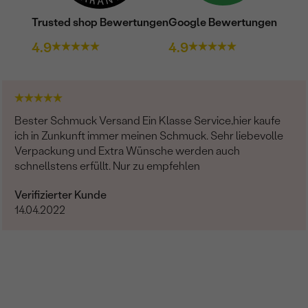
Nebensteine
Trusted shop Bewertungen
Google Bewertungen
TYP:
4.9
4.9
ANZAHL:
KARATGEWICHT:
ABMESSUNGEN:
Bester Schmuck Versand Ein Klasse Service,hier kaufe
FORM:
ich in Zunkunft immer meinen Schmuck. Sehr liebevolle
Verpackung und Extra Wünsche werden auch
REINHEIT:
schnellstens erfüllt. Nur zu empfehlen
FARBE:
Verifizierter Kunde
HERKUNFT:
14.04.2022