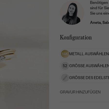
Benötigen 
sind für Si
Sie uns ein
Aneta, Sal
Konfiguration
14K
METALL AUSWÄHLEN
52
GRÖSSE AUSWÄHLEN
GRÖSSE DES EDELST
GRAVUR HINZUFÜGEN
WÄHLEN SIE SCHRIF