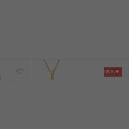
SI
G-H
Im Labor hergestellt
Labgrown diamant
2
Petal
0.08 ct
VERKAUF
€ 1 618
von € 1 442
3 x 1.5 mm (0.04ct)
Marquise
SI
G-H
Im Labor hergestellt