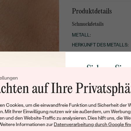
Produktdetails
Schmuckdetails
METALL
:
HERKUNFT DES METALLS
:
EDELSTEIN:
STIL
:
Sichern Sie 
ARTEN DER SCHMUCKFA
ellungen
Rabatt auf Ih
GESAMTGEWICHT IN KARA
chten auf Ihre Privatsphä
Schmucks
METALLOBERFLÄCHE:
Werden Sie Teil unse
UNGEFÄHRES GEWICHT:
n Cookies, um die einwandfreie Funktion und Sicherheit der 
und entdecken Sie die W
n. Mit Ihrer Einwilligung nutzen wir sie außerdem, um Werbung
gefertigten Schmucks
Details des eingesetzten Edels
en und den Website-Traffic zu analysieren. Dies hilft uns, die We
Willkommensgeschen
Weitere Informationen zur
Datenverarbeitung durch Google find
TYP:
Ihnen umgehend einen 