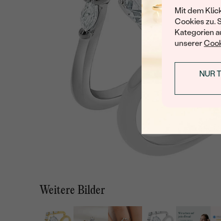
Mit dem Klic
Cookies zu. 
Kategorien au
unserer
Cook
NUR 
Weitere Bilder