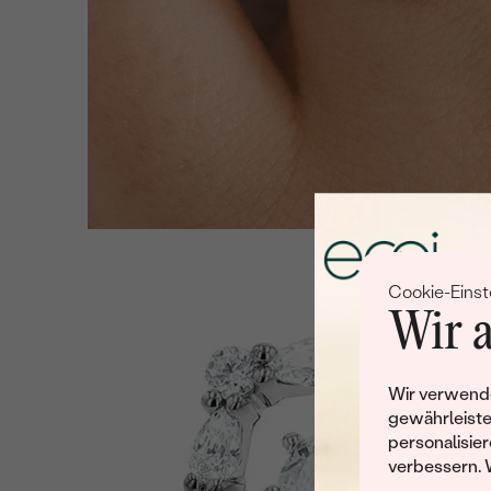
Cookie-Einst
Wir a
Wir verwende
gewährleiste
personalisier
verbessern. 