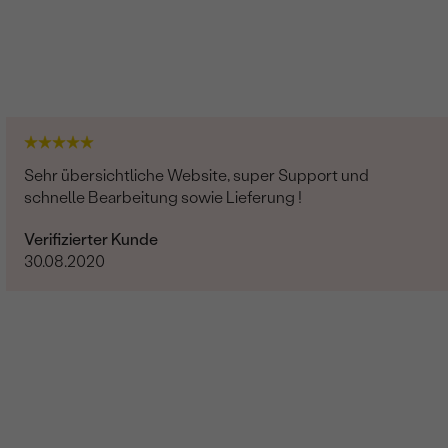
Labgrown diamant
2
0.08 ct
3 x 1.5 mm (0.04ct)
Sehr übersichtliche Website, super Support und
Birne
schnelle Bearbeitung sowie Lieferung !
SI
Verifizierter Kunde
G-H
30.08.2020
Im Labor hergestellt