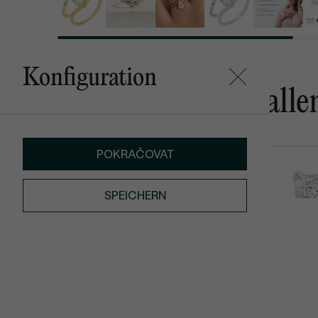
Konfiguration
Das könnte Ihnen gefalle
POKRAČOVAT
Malena
Nala
von € 339
von € 2 589
SPEICHERN