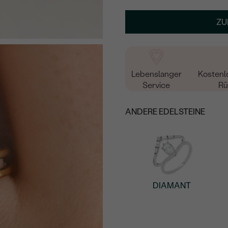
Geben Sie Initialen/Text e
ZU
15
/ 15 ZEICHEN
Lebenslanger
Kostenl
Service
Rü
ANDERE EDELSTEINE
DIAMANT