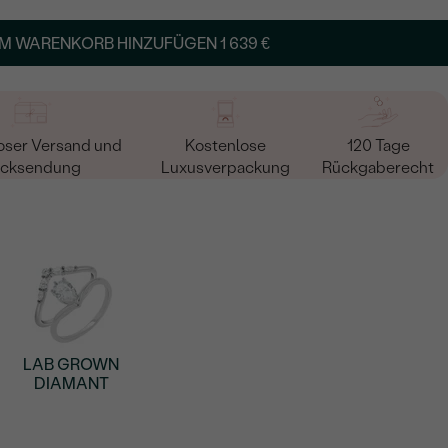
in
M WARENKORB HINZUFÜGEN
1 639 €
oser Versand und
Kostenlose
120 Tage
cksendung
Luxusverpackung
Rückgaberecht
LAB GROWN
DIAMANT