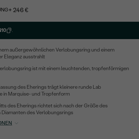
+ 246 €
UNG
N10
.
einem außergewöhnlichen Verlobungsring und einem
r Eleganz ausstrahlt
Verlobungsring ist mit einem leuchtenden, tropfenförmigen
Fassung des Eherings trägt kleinere runde Lab
 in Marquise- und Tropfenform
ts des Eherings richtet sich nach der Größe des
n Diamanten des Verlobungsrings
ONEN