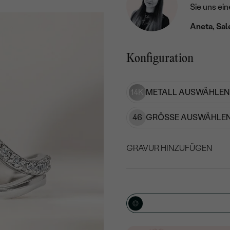
Sie uns ein
Aneta, Sal
Konfiguration
14K
METALL AUSWÄHLEN
46
GRÖSSE AUSWÄHLEN
GRAVUR HINZUFÜGEN
WÄHLEN SIE SCHRIF
Geben Sie Initialen/Text e
15
/ 15 ZEICHEN