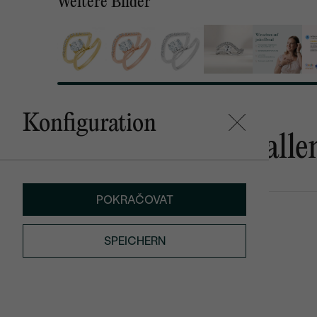
Weitere Bilder
Konfiguration
Das könnte Ihnen gefalle
POKRAČOVAT
Andras
Rolf
€ 589
€ 459
SPEICHERN