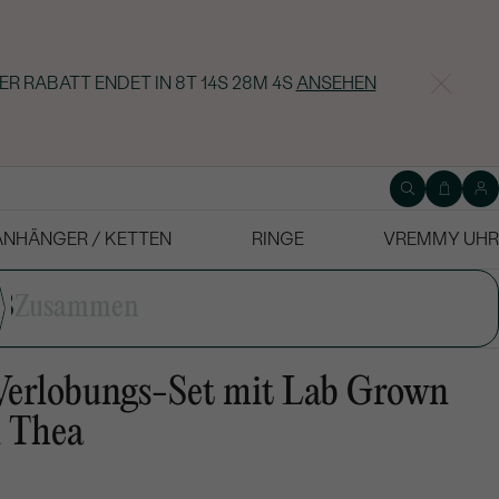
ER RABATT ENDET IN
8T 14S 28M 3S
ANSEHEN
ANHÄNGER / KETTEN
RINGE
VREMMY UHR
3
Zusammen
Verlobungs-Set mit Lab Grown
 Thea