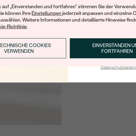
FARBE:
Ihren ersten Ein
k auf „Einverstanden und fortfahren" stimmen Sie der Verwendu
HERKUNFT:
Sie können Ihre
Einstellungen
jederzeit anpassen und einzelne 
swählen. Weitere Informationen und detaillierte Hinweise finde
ie-Richtlinie
.
TECHNISCHE COOKIES
EINVERSTANDEN 
ANMELDEN & RABAT
VERWENDEN
FORTFAHREN
E-Mail-Adresse je bei uns i
Datenschutzbest