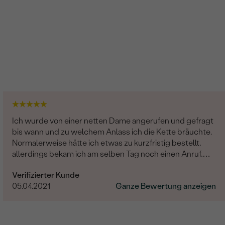
Ich wurde von einer netten Dame angerufen und gefragt
bis wann und zu welchem Anlass ich die Kette bräuchte.
Normalerweise hätte ich etwas zu kurzfristig bestellt,
allerdings bekam ich am selben Tag noch einen Anruf,
dass sie doch zufälligerweise am gleichen Tag raus geht.
Verifizierter Kunde
Lieferung war superschnell. Man wird hervorragend
05.04.2021
Ganze Bewertung anzeigen
betreut. Vielen Dank