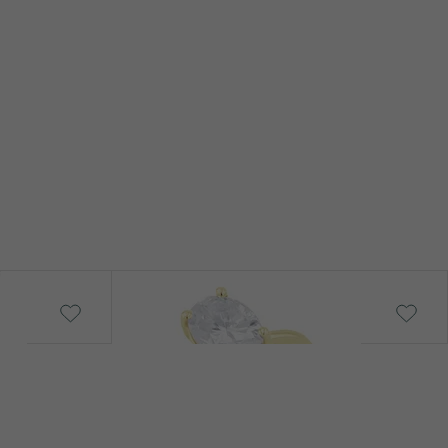
Frost
von € 729