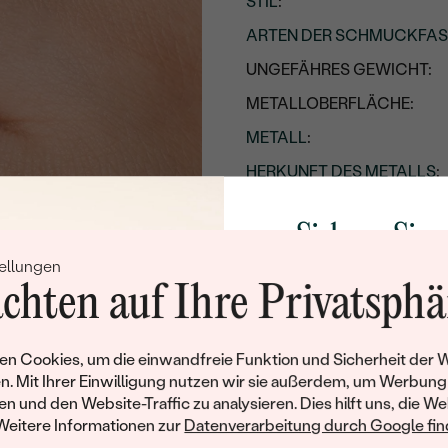
STIL
:
ARTEN DER SCHMUCKFA
UNGEFÄHRES GEWICHT:
METALLOBERFLÄCHE:
METALL
:
HERKUNFT DES METALLS
:
Nebensteine
Sichern Sie 
TYP:
ellungen
Rabatt auf Ih
ANZAHL:
chten auf Ihre Privatsphä
Schmucks
KARATGEWICHT:
Werden Sie Teil unse
ABMESSUNGEN:
n Cookies, um die einwandfreie Funktion und Sicherheit der 
und entdecken Sie die W
n. Mit Ihrer Einwilligung nutzen wir sie außerdem, um Werbung
FORM:
gefertigten Schmucks
en und den Website-Traffic zu analysieren. Dies hilft uns, die We
Willkommensgeschen
REINHEIT:
Weitere Informationen zur
Datenverarbeitung durch Google find
Ihnen umgehend einen 