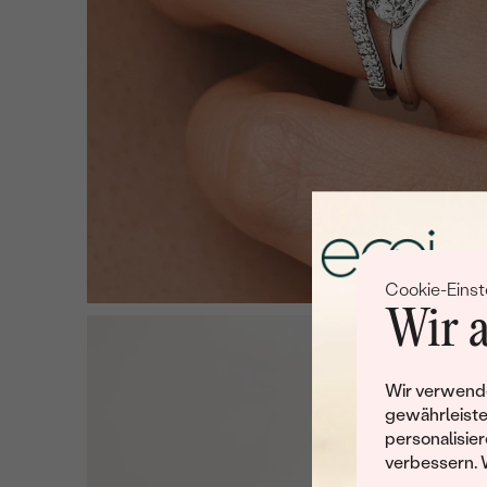
Cookie-Einst
Wir a
Wir verwende
gewährleiste
personalisier
verbessern. 