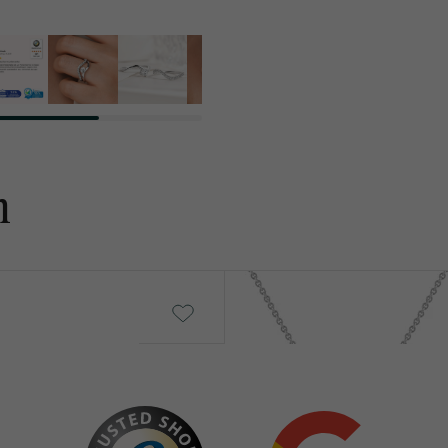
n
Mack
von € 1 639