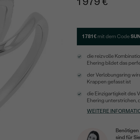
1 979 €
1 781 €
mit dem Code
SUN
die reizvolle Kombinat
Ehering bildet das per
der Verlobungsring wir
Krappen gefasst ist
die Einzigartigkeit de
Ehering unterstrichen, 
WEITERE INFORMATI
Benötigen 
sind für Si