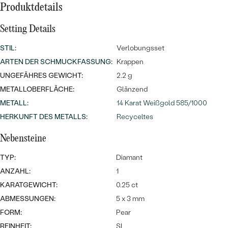
Meistverkaufte
NACH DER FARBE
Produktdetails
Meistverkaufte
Ohrrinnge
Setting Details
NACH DER FORM
Ringe
STIL
:
Verlobungsset
MASSGEFERTIGTER
Personalisierte
ARTEN DER SCHMUCKFASSUNG
:
Krappen
ANSEHEN
UNGEFÄHRES GEWICHT:
2.2 g
DIAMANTEN
Halsketten
METALLOBERFLÄCHE:
Glänzend
ANSEHEN
METALL
:
14 Karat Weißgold 585/1000
HERKUNFT DES METALLS
:
Recyceltes
ANSEHEN
Nebensteine
Wave Kollektion
TYP:
Diamant
ANZAHL:
1
KARATGEWICHT:
0.25 ct
ANSEHEN
ABMESSUNGEN:
5 x 3 mm
FORM:
Pear
REINHEIT:
SI