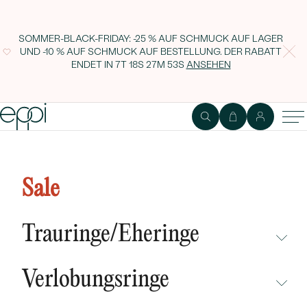
SOMMER-BLACK-FRIDAY: -25 % AUF SCHMUCK AUF LAGER
UND -10 % AUF SCHMUCK AUF BESTELLUNG. DER RABATT
ENDET IN
7T 18S 27M 52S
ANSEHEN
1
2
Ring
Edelstein
Sale
Romantisches Verlobungs-Set mit
Diamantringen Clementine
Trauringe/Eheringe
NICHT ÜBERSEHEN
Verlobungsringe
NEUHEITEN
NICHT ÜBERSEHEN