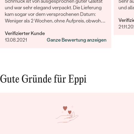
Schmuck ist von ausgesprochen guter Qalität
Sehr a
und war sehr elegand verpackt. Die Lieferung
und al
kam sogar vor dem versprochenen Datum:
Verifiz
Weniger als 2 Wochen, ohne Aufpreis, obwohl
21.11.2
2-4 Wochen angegeben waren. Bestellung und
Verifizierter Kunde
Lieferung wurde uns telefonisch vom
13.08.2021
Ganze Bewertung anzeigen
sympathischen Kundenservice bestätigt. Wir
werden in Zukunft wieder bestellen. Vielen
Dank!
Gute Gründe für Eppi