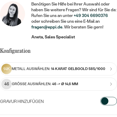
STATEMENT
MIT FÜLLUNG
KINDER
Benötigen Sie Hilfe bei Ihrer Auswahl oder
LAB GROWN DIAMANTEN ZUM
MEDAILLON
SCHMUCK FÜR KINDER
haben Sie weitere Fragen? Wir sind für Sie da:
SIEGELRINGE
EINFASSEN
IM SET
Rufen Sie uns an unter
+49 304 6690376
PIERCINGS
KETTEN
BROSCHEN
oder schreiben Sie uns eine E-Mail an
PERSONALISIERT
FARBIGE DIAMANTEN ZUM EINFASSEN
fragen@eppi.de
. Wir beraten Sie gern!
NACH PREIS
HERZKETTEN
SCHMUCKZUBEHÖR
NACH STEIN
Aneta, Sales Specialist
GÜNSTIG
NACH EDELSTEIN
NACH EDELSTEIN
MIT DIAMANT
MIT TIEREN
NACH MATERIAL
Konfiguration
MIT DIAMANT
MIT DIAMANT
LUXURIÖSE
MIT EDELSTEIN
GOLD
NACH EDELSTEIN
MIT EDELSTEIN
MIT LAB GROWN DIAMANT
PERLENOHRRINGE
14K
METALL AUSWÄHLEN:
14 KARAT GELBGOLD 585/1000
MIT DIAMANT
SILBER
PERLENRINGE
MIT MOISSANIT
46
GRÖSSE AUSWÄHLEN:
46 -> Ø 14,6 MM
MIT EDELSTEIN
PLATIN
NACH PREIS
MIT FARBIGEN DIAMANTEN
NACH PREIS
PREISWERTE
PERLENKETTEN
GRAVUR HINZUFÜGEN
NACH STEIN
MIT SCHWARZEN DIAMANTEN
PREISWERTE
LUXURIÖSE
WÄHLEN SIE SCHRIFTART AUS
DIAMANTSCHMUCK
NACH PREIS