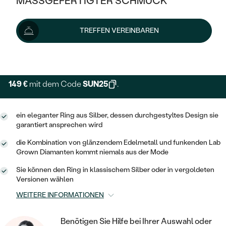
MASSGEFERTIGTER SCHMUCK
199 €
239 €
-17 %
SILBER
MIT MEHREREN DIAMANTEN
NACH STYL
GOLD
AUSVERKAUF
AUSVERKAUF
Schmuck ist auf Lager. Wir liefern ihn innerhalb von 24
TREFFEN VEREINBAREN
PLATIN
KLASSISCH
HALO
Stunden.
SILBER
WENN SCHMUCK HILFT
Lieferoptionen
NACH MATERIAL
MINIMALISTISCHE
DREI STEINE
PLATIN
NACH STYL
GOLD
NACH TYP
MEMOIRE
149 €
mit dem Code
SUN25
.
OHRSTECKER
VINTAGE
OHRRINGE
SILBER
NACH STYL
V-FORM
CREOLEN
IM SET
ein eleganter Ring aus Silber, dessen durchgestyltes Design sie
SOLITÄR
RINGE
PLATIN
garantiert ansprechen wird
VINTAGE
MINIMALISTISCHE
AUSSERGEWÖHNLICH
die Kombination von glänzendem Edelmetall und funkenden Lab
ZUR GEBURT EINES KINDES
ANHÄNGER / KETTEN
Grown Diamanten kommt niemals aus der Mode
AUSSERGEWÖHNLICHE
NACH STYL
OHRHÄNGER
PERSONALISIERT
ARMBÄNDER
GESTALTE EINEN RING
Sie können den Ring in klassischem Silber oder in vergoldeten
MEMOIRE
Versionen wählen
GEHÄMMERTE
SOLITÄR
WÄHLE EINEN RING
MIT STERNZEICHEN
SCHMUCKSET
WEITERE INFORMATIONEN
MINIMALISTISCHE
VON HAND GRAVIERTE
HERZ
DIAMANTEN ZUM EINFASSEN
MINIMALISTISCH
HERRENSCHMUCK
Benötigen Sie Hilfe bei Ihrer Auswahl oder