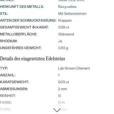
Meistverkaufte
NACH DER FARBE
HERKUNFT DES METALLS
:
Recyceltes
Meistverkaufte
Ohrrinnge
STIL
:
Mit Seitensteinen
NACH DER FORM
ARTEN DER SCHMUCKFASSUNG
:
Krappen
Ringe
MASSGEFERTIGTER
Personalisierte
GESAMTGEWICHT IN KARAT:
0.08 ct
METALLOBERFLÄCHE:
Glänzend
ANSEHEN
DIAMANTEN
Halsketten
RHODIUM:
Ja
ANSEHEN
UNGEFÄHRES GEWICHT:
0.83 g
Details des eingesetzten Edelsteins
ANSEHEN
TYP:
Lab Grown Diamant
Wave Kollektion
ANZAHL:
1
KARATGEWICHT:
0.03 ct
ABMESSUNGEN:
2 mm
ANSEHEN
REINHEIT:
SI
FARBE:
G-H
FORM:
Rund