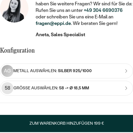
STATEMENT
MIT FÜLLUNG
KINDER
haben Sie weitere Fragen? Wir sind für Sie da:
LAB GROWN DIAMANTEN ZUM
MEDAILLON
SCHMUCK FÜR KINDER
Rufen Sie uns an unter
+49 304 6690376
SIEGELRINGE
EINFASSEN
IM SET
oder schreiben Sie uns eine E-Mail an
PIERCINGS
KETTEN
BROSCHEN
fragen@eppi.de
. Wir beraten Sie gern!
PERSONALISIERT
FARBIGE DIAMANTEN ZUM EINFASSEN
Aneta, Sales Specialist
NACH PREIS
HERZKETTEN
SCHMUCKZUBEHÖR
NACH STEIN
GÜNSTIG
NACH EDELSTEIN
NACH EDELSTEIN
MIT DIAMANT
Konfiguration
MIT TIEREN
NACH MATERIAL
MIT DIAMANT
MIT DIAMANT
LUXURIÖSE
MIT EDELSTEIN
GOLD
AG
METALL AUSWÄHLEN:
SILBER 925/1000
NACH EDELSTEIN
MIT EDELSTEIN
MIT LAB GROWN DIAMANT
PERLENOHRRINGE
MIT DIAMANT
SILBER
58
GRÖSSE AUSWÄHLEN:
58 -> Ø 18,5 MM
PERLENRINGE
MIT MOISSANIT
MIT EDELSTEIN
PLATIN
NACH PREIS
MIT FARBIGEN DIAMANTEN
NACH PREIS
PREISWERTE
PERLENKETTEN
NACH STEIN
MIT SCHWARZEN DIAMANTEN
PREISWERTE
ZUM WARENKORB HINZUFÜGEN
199 €
LUXURIÖSE
DIAMANTSCHMUCK
NACH PREIS