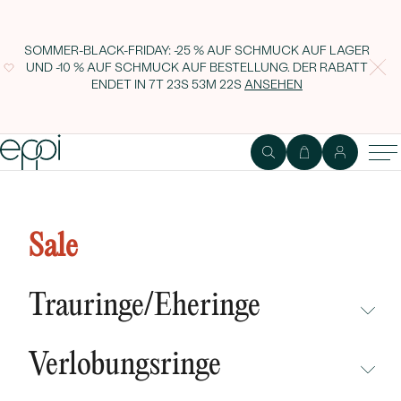
SOMMER-BLACK-FRIDAY: -25 % AUF SCHMUCK AUF LAGER
UND -10 % AUF SCHMUCK AUF BESTELLUNG. DER RABATT
ENDET IN
7T 23S 53M 21S
ANSEHEN
Romantischer Silberring mit Lab
Grown Diamanten Anthia
Sale
Trauringe/Eheringe
NICHT ÜBERSEHEN
Verlobungsringe
NEUHEITEN
NICHT ÜBERSEHEN