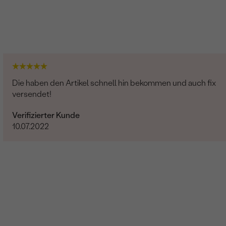
SI
G-H
Natürlich
Die haben den Artikel schnell hin bekommen und auch fix
Diamant
versendet!
44
Verifizierter Kunde
0.176 ct
10.07.2022
0.9 mm (0.004ct)
Rund
SI
G-H
Natürlich