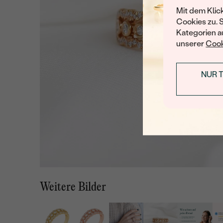
Mit dem Klic
Cookies zu. 
Kategorien au
unserer
Cook
NUR 
Weitere Bilder