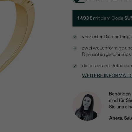
1 493 €
mit dem Code
SU
verzierter Diamantring 
zwei wellenförmige und
Diamanten geschmück
dieses bis ins Detail du
WEITERE INFORMATI
Benötigen 
sind für Si
Sie uns ein
Aneta, Sal