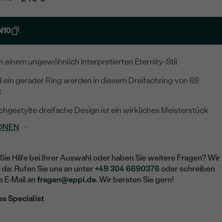
N10
.
in einem ungewöhnlich interpretierten Eternity-Stil
 ein gerader Ring werden in diesem Dreifachring von 69
t
rchgestylte dreifache Design ist ein wirkliches Meisterstück
ONEN
Sie Hilfe bei Ihrer Auswahl oder haben Sie weitere Fragen? Wir
e da: Rufen Sie uns an unter
+49 304 6690376
oder schreiben
e E-Mail an
fragen@eppi.de
. Wir beraten Sie gern!
es Specialist