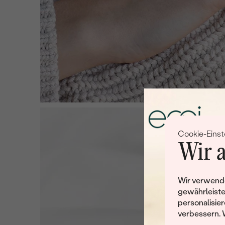
Cookie-Einst
Wir a
Wir verwende
gewährleiste
personalisier
verbessern. 