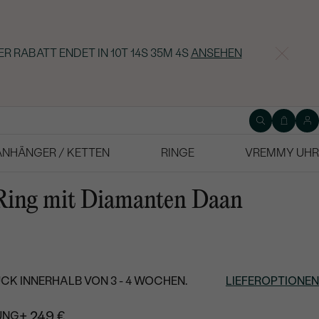
ER RABATT ENDET IN
10T 14S 35M 3S
ANSEHEN
ANHÄNGER / KETTEN
RINGE
VREMMY UHR
Ring mit Diamanten Daan
CK INNERHALB VON 3 - 4 WOCHEN.
LIEFEROPTIONEN
+ 249 €
UNG