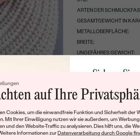
ARTEN DER SCHMUCKFA
GESAMTGEWICHT IN KARA
METALLOBERFLÄCHE:
BREITE:
UNGEFÄHRES GEWICHT:
Details des eingesetzten Edels
Sichern Sie 
TYP:
ellungen
Rabatt auf Ih
ANZAHL:
chten auf Ihre Privatsphä
Schmucks
KARATGEWICHT:
ABMESSUNGEN:
Werden Sie Teil unse
n Cookies, um die einwandfreie Funktion und Sicherheit der 
und entdecken Sie die W
n. Mit Ihrer Einwilligung nutzen wir sie außerdem, um Werbung
REINHEIT:
gefertigten Schmucks
en und den Website-Traffic zu analysieren. Dies hilft uns, die We
FARBE:
Willkommensgeschen
Weitere Informationen zur
Datenverarbeitung durch Google find
Ihnen umgehend einen 