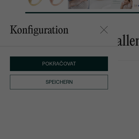
Konfiguration
Das könnte Ihnen gefalle
POKRAČOVAT
Heidy
Marina
AUF LAGER
€ 139
€ 169
SPEICHERN