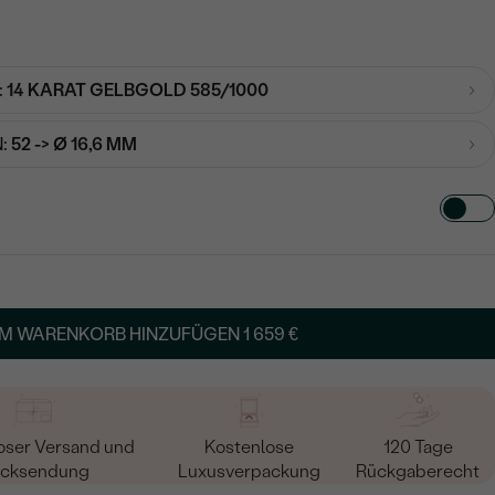
:
14 KARAT GELBGOLD 585/1000
:
52 -> Ø 16,6 MM
TART AUS
in
M WARENKORB HINZUFÜGEN
1 659 €
oser Versand und
Kostenlose
120 Tage
cksendung
Luxusverpackung
Rückgaberecht