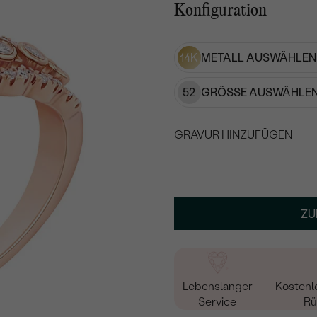
Konfiguration
14K
METALL AUSWÄHLEN
52
GRÖSSE AUSWÄHLEN
GRAVUR HINZUFÜGEN
WÄHLEN SIE SCHRIF
Geben Sie Initialen/Text e
ZU
15
/ 15 ZEICHEN
Lebenslanger
Kostenl
Service
Rü