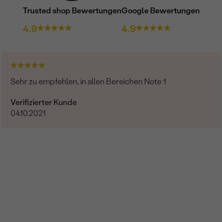
Trusted shop Bewertungen
Google Bewertungen
REINHEIT:
4.9
4.9
FARBE:
HERKUNFT:
Nebensteine
Sehr zu empfehlen, in allen Bereichen Note 1
TYP:
Verifizierter Kunde
ANZAHL:
04.10.2021
KARATGEWICHT:
ABMESSUNGEN:
FORM:
REINHEIT:
FARBE:
HERKUNFT: