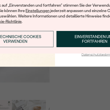
FORM:
Ihren ersten Ein
k auf „Einverstanden und fortfahren" stimmen Sie der Verwendu
HERKUNFT:
Sie können Ihre
Einstellungen
jederzeit anpassen und einzelne 
swählen. Weitere Informationen und detaillierte Hinweise finde
Nebensteine
ie-Richtlinie
.
TYP:
TECHNISCHE COOKIES
EINVERSTANDEN 
ANMELDEN & RABAT
ANZAHL:
VERWENDEN
FORTFAHREN
KARATGEWICHT:
E-Mail-Adresse je bei uns i
ABMESSUNGEN:
Datenschutzbest
FORM:
REINHEIT:
FARBE:
HERKUNFT:
Nebensteine
TYP: