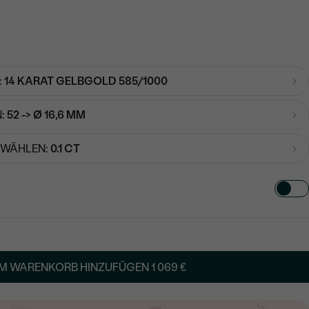
:
14 KARAT GELBGOLD 585/1000
:
52 -> Ø 16,6 MM
SWÄHLEN:
0.1 CT
TART AUS
in
M WARENKORB HINZUFÜGEN
1 069 €