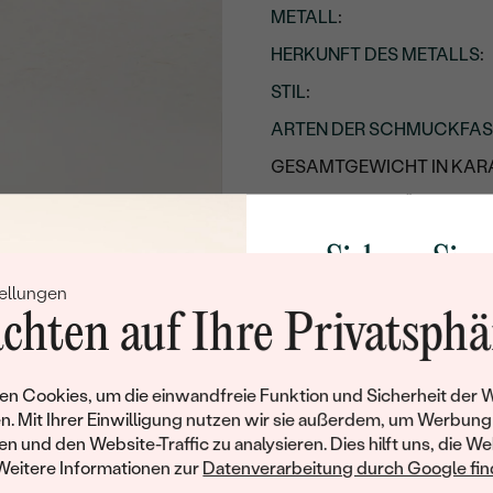
METALL
:
HERKUNFT DES METALLS
:
STIL
:
ARTEN DER SCHMUCKFA
GESAMTGEWICHT IN KARA
METALLOBERFLÄCHE:
UNGEFÄHRES GEWICHT:
Sichern Sie 
Details des eingesetzten Edels
ellungen
Rabatt auf Ih
chten auf Ihre Privatsphä
TYP:
Schmucks
ANZAHL:
Werden Sie Teil unse
n Cookies, um die einwandfreie Funktion und Sicherheit der 
KARATGEWICHT:
und entdecken Sie die W
n. Mit Ihrer Einwilligung nutzen wir sie außerdem, um Werbung
gefertigten Schmucks
ABMESSUNGEN:
en und den Website-Traffic zu analysieren. Dies hilft uns, die We
Willkommensgeschen
Weitere Informationen zur
Datenverarbeitung durch Google find
REINHEIT:
Ihnen umgehend einen 