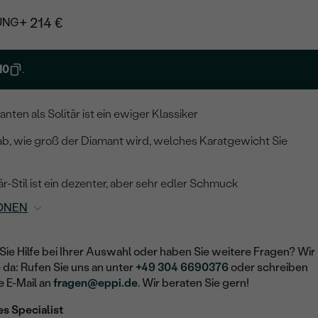
+ 214 €
UNG
10
.
nten als Solitär ist ein ewiger Klassiker
ab, wie groß der Diamant wird, welches Karatgewicht Sie
är-Stil ist ein dezenter, aber sehr edler Schmuck
ONEN
Sie Hilfe bei Ihrer Auswahl oder haben Sie weitere Fragen? Wir
e da: Rufen Sie uns an unter
+49 304 6690376
oder schreiben
e E-Mail an
fragen@eppi.de
. Wir beraten Sie gern!
es Specialist