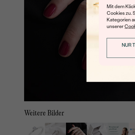
Mit dem Klic
Cookies zu. 
Kategorien au
unserer
Cook
NUR 
Weitere Bilder