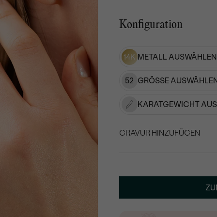
Konfiguration
14K
METALL AUSWÄHLEN
52
GRÖSSE AUSWÄHLEN
KARATGEWICHT AU
GRAVUR HINZUFÜGEN
WÄHLEN SIE SCHRIF
Geben Sie Initialen/Text e
ZU
15
/ 15 ZEICHEN