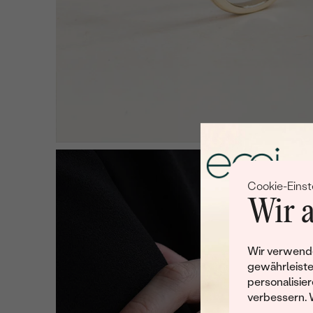
Cookie-Einst
Wir a
Wir verwende
gewährleiste
personalisier
verbessern. 