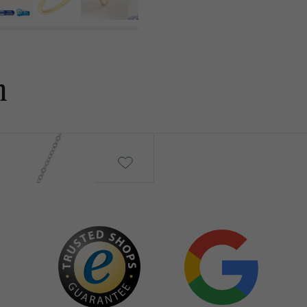
n
Roberts
von € 4 290