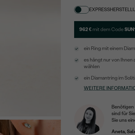
EXPRESSHERSTELL
962 €
mit dem Code
SUN
ein Ring mit einem Diama
es hängt nur von Ihnen 
wählen
ein Diamantring im Solit
WEITERE INFORMATI
Benötigen 
sind für Si
Sie uns ein
Aneta, Sal