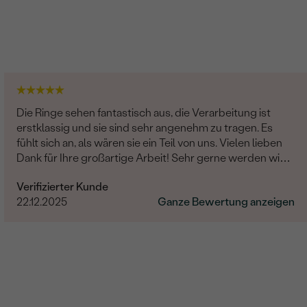
Die Ringe sehen fantastisch aus, die Verarbeitung ist
erstklassig und sie sind sehr angenehm zu tragen. Es
fühlt sich an, als wären sie ein Teil von uns. Vielen lieben
Dank für Ihre großartige Arbeit! Sehr gerne werden wir
Eppi und Ihre Marke unseren Freunden und Familien
Verifizierter Kunde
weiterempfehlen.
22.12.2025
Ganze Bewertung anzeigen