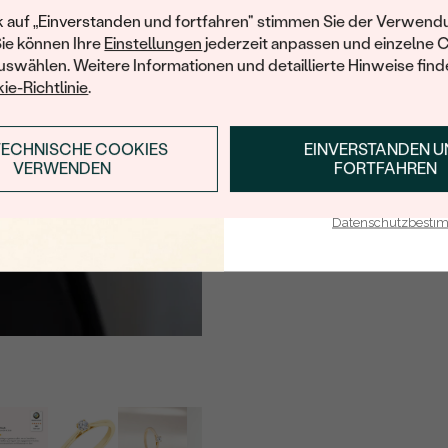
Ihren ersten Ein
k auf „Einverstanden und fortfahren" stimmen Sie der Verwendu
FARBE:
Sie können Ihre
Einstellungen
jederzeit anpassen und einzelne 
FORM:
swählen. Weitere Informationen und detaillierte Hinweise finde
ie-Richtlinie
.
HERKUNFT:
TECHNISCHE COOKIES
EINVERSTANDEN 
ANMELDEN & RABAT
VERWENDEN
FORTFAHREN
E-Mail-Adresse je bei uns i
Datenschutzbest