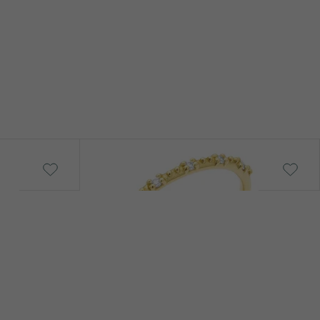
Tess
von € 739