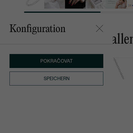
Konfiguration
Das könnte Ihnen gefalle
POKRAČOVAT
Christi
Alexen
AUF LAGER
von € 609
von € 519
SPEICHERN