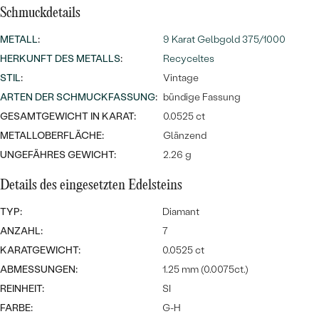
Meistverkaufte
NACH DER FARBE
Schmuckdetails
Meistverkaufte
Ohrrinnge
METALL
:
9 Karat Gelbgold 375/1000
NACH DER FORM
Ringe
HERKUNFT DES METALLS
:
Recyceltes
MASSGEFERTIGTER
Personalisierte
STIL
:
Vintage
ARTEN DER SCHMUCKFASSUNG
:
bündige Fassung
ANSEHEN
DIAMANTEN
Halsketten
GESAMTGEWICHT IN KARAT:
0.0525 ct
ANSEHEN
METALLOBERFLÄCHE:
Glänzend
UNGEFÄHRES GEWICHT:
2.26 g
Details des eingesetzten Edelsteins
ANSEHEN
Wave Kollektion
TYP:
Diamant
ANZAHL:
7
KARATGEWICHT:
0.0525 ct
ANSEHEN
ABMESSUNGEN:
1.25 mm (0.0075ct.)
REINHEIT:
SI
FARBE:
G-H