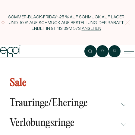
SOMMER-BLACK-FRIDAY: -25 % AUF SCHMUCK AUF LAGER
UND -10 % AUF SCHMUCK AUF BESTELLUNG. DER RABATT
ENDET IN
9T 11S 39M 56S
ANSEHEN
Ring im Blätterdesign mit
Diamanten Seir
Sale
Trauringe/Eheringe
NICHT ÜBERSEHEN
Verlobungsringe
NEUHEITEN
NICHT ÜBERSEHEN