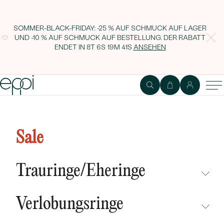
SOMMER-BLACK-FRIDAY: -25 % AUF SCHMUCK AUF LAGER
UND -10 % AUF SCHMUCK AUF BESTELLUNG. DER RABATT
ENDET IN
8T 6S 19M 41S
ANSEHEN
Ring aus Silber mit Smaragd
August
Sale
Trauringe/Eheringe
NICHT ÜBERSEHEN
Verlobungsringe
NEUHEITEN
NICHT ÜBERSEHEN