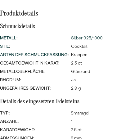
MIT SALT AND PEPPER DIAMANTEN
LUXURIÖSE
PREISWERTE
EDELSTEINSCHMUCK
Produktdetails
Meistverkaufte
MIT EDELSTEIN
LUXURIÖSE
SCHMUCK MIT LAB GROWN
Schmuckdetails
Eheringe
DIAMANTEN
NACH MATERIAL
METALL
:
Silber 925/1000
STIL
:
Cocktail
GOLD
PERLENSCHMUCK
ARTEN DER SCHMUCKFASSUNG
:
Krappen
ANSCHAUEN
PLATIN
GESAMTGEWICHT IN KARAT:
2.5 ct
NACH STYL
METALLOBERFLÄCHE:
Glänzend
SILBER
RHODIUM:
Ja
PERSONALISIERT
UNGEFÄHRES GEWICHT:
2.9 g
SYMBOLISCH
Details des eingesetzten Edelsteins
MINIMALISTISCH
TYP:
Smaragd
ANZAHL:
1
NACH ANLASS
KARATGEWICHT:
2.5 ct
ABMESSUNGEN:
8 mm