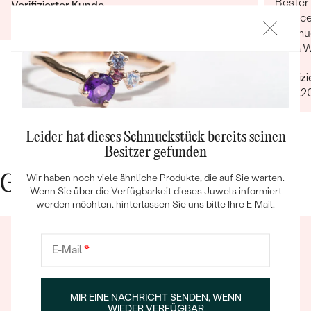
Bester
Verifizierter Kunde
Service
27.12.2025
Schmuc
Extra 
erfüllt
Verifiz
14.04.2
Bestseller
Leider hat dieses Schmuckstück bereits seinen
Besitzer gefunden
Wir haben noch viele ähnliche Produkte, die auf Sie warten.
Gute Gründe für Eppi
Wenn Sie über die Verfügbarkeit dieses Juwels informiert
ANSEHEN
werden möchten, hinterlassen Sie uns bitte Ihre E-Mail.
E-Mail
*
MIR EINE NACHRICHT SENDEN, WENN
WIEDER VERFÜGBAR