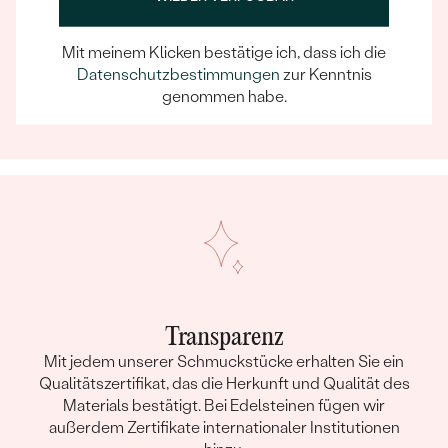
Ein Eppi-sches Erlebnis
Wenn Sie online oder persönlich einkaufen, können Sie
Mit meinem Klicken bestätige ich, dass ich die
sich darauf verlassen, dass unser Team dafür sorgt,
Datenschutzbestimmungen
zur Kenntnis
dass schon die Auswahl eines Schmuckstücks zu
genommen habe.
einem unvergesslichen Erlebnis wird.
Transparenz
Mit jedem unserer Schmuckstücke erhalten Sie ein
Qualitätszertifikat, das die Herkunft und Qualität des
Materials bestätigt. Bei Edelsteinen fügen wir
außerdem Zertifikate internationaler Institutionen