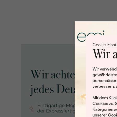
Cookie-Einst
Wir a
Wir verwende
gewährleiste
personalisier
verbessern. 
Mit dem Klic
Cookies zu. 
Kategorien au
unserer
Cook