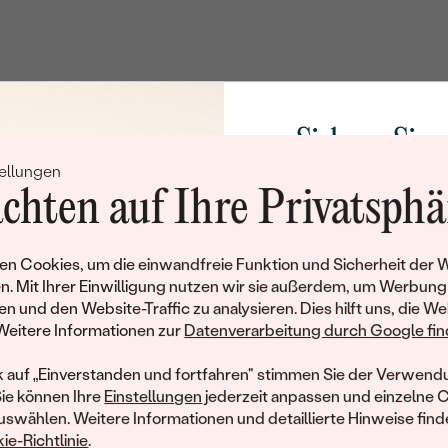
Nebensteine
TYP:
ANZAHL:
Sichern Sie 
KARATGEWICHT:
ellungen
ABMESSUNGEN:
Rabatt auf Ih
chten auf Ihre Privatsphä
FORM:
Schmucks
REINHEIT:
Werden Sie Teil unse
n Cookies, um die einwandfreie Funktion und Sicherheit der 
FARBE:
und entdecken Sie die W
n. Mit Ihrer Einwilligung nutzen wir sie außerdem, um Werbung
gefertigten Schmucks
en und den Website-Traffic zu analysieren. Dies hilft uns, die We
SCHLIFF:
Willkommensgeschen
Weitere Informationen zur
Datenverarbeitung durch Google find
Ihnen umgehend einen 
Ihren ersten Ein
k auf „Einverstanden und fortfahren" stimmen Sie der Verwendu
Sie können Ihre
Einstellungen
jederzeit anpassen und einzelne 
swählen. Weitere Informationen und detaillierte Hinweise finde
ie-Richtlinie
.