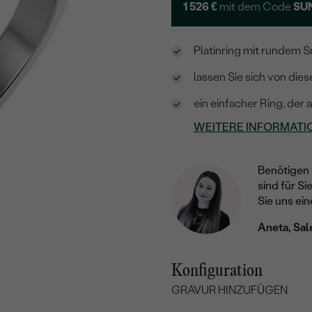
1 526 €
mit dem Code
SU
Platinring mit rundem S
lassen Sie sich von die
ein einfacher Ring, der
WEITERE INFORMATI
Benötigen 
sind für Si
Sie uns ein
Aneta, Sal
Konfiguration
GRAVUR HINZUFÜGEN