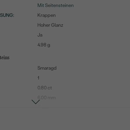
Mit Seitensteinen
SSUNG
:
Krappen
Hoher Glanz
Ja
4.98 g
teins
Smaragd
1
0.80 ct
6.00 mm
Grün
Rund
Natürlich