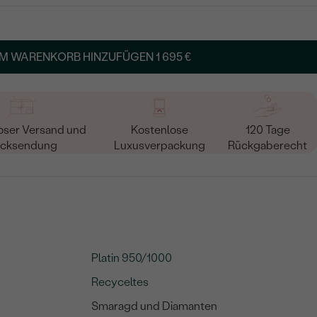
TART AUS
in
M WARENKORB HINZUFÜGEN
1 695 €
oser Versand und
Kostenlose
120 Tage
cksendung
Luxusverpackung
Rückgaberecht
Platin 950/1000
Recyceltes
Smaragd und Diamanten