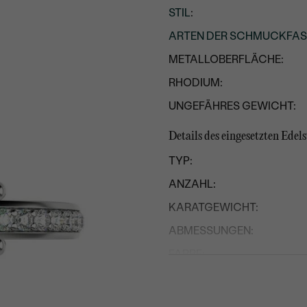
STIL
:
ARTEN DER SCHMUCKFA
METALLOBERFLÄCHE:
RHODIUM:
UNGEFÄHRES GEWICHT:
Details des eingesetzten Edels
TYP:
ANZAHL:
KARATGEWICHT:
ABMESSUNGEN:
FARBE:
FORM:
HERKUNFT: