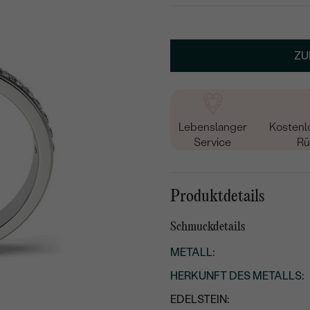
WÄHLEN SIE SCHRIF
Geben Sie Initialen/Text e
ZU
15
/ 15 ZEICHEN
Lebenslanger
Kostenl
Service
Rü
Produktdetails
Schmuckdetails
METALL
:
HERKUNFT DES METALLS
:
EDELSTEIN: