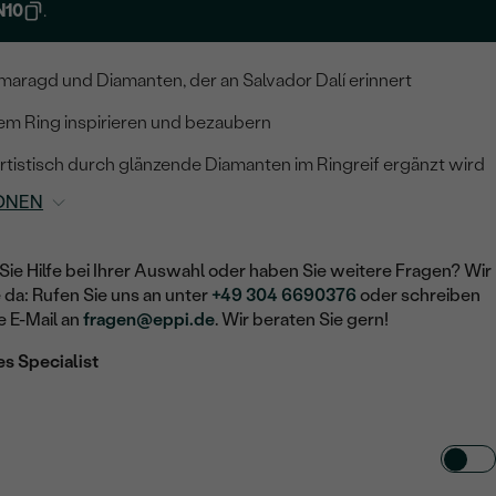
N10
.
maragd und Diamanten, der an Salvador Dalí erinnert
sem Ring inspirieren und bezaubern
 artistisch durch glänzende Diamanten im Ringreif ergänzt wird
ONEN
Sie Hilfe bei Ihrer Auswahl oder haben Sie weitere Fragen? Wir
e da: Rufen Sie uns an unter
+49 304 6690376
oder schreiben
e E-Mail an
fragen@eppi.de
. Wir beraten Sie gern!
es Specialist