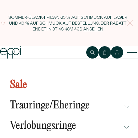
SOMMER-BLACK-FRIDAY: -25 % AUF SCHMUCK AUF LAGER
UND -10 % AUF SCHMUCK AUF BESTELLUNG. DER RABATT
ENDET IN
8T 4S 48M 46S
ANSEHEN
Platinanhänger mit 0.27ct IGI
zertifiziertem Diamanten Ilisha
Sale
Trauringe/Eheringe
NICHT ÜBERSEHEN
Verlobungsringe
NEUHEITEN
NICHT ÜBERSEHEN