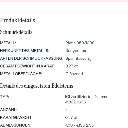
MIT SALT AND PEPPER DIAMANTEN
LUXURIÖSE
PREISWERTE
EDELSTEINSCHMUCK
Meistverkaufte
MIT EDELSTEIN
Produktdetails
LUXURIÖSE
SCHMUCK MIT LAB GROWN
Eheringe
DIAMANTEN
Schmuckdetails
NACH MATERIAL
METALL
:
Platin 950/1000
GOLD
PERLENSCHMUCK
HERKUNFT DES METALLS
:
Recyceltes
ANSCHAUEN
PLATIN
ARTEN DER SCHMUCKFASSUNG
:
Spannfassung
NACH STYL
GESAMTGEWICHT IN KARAT:
0.27 ct
SILBER
METALLOBERFLÄCHE:
Glänzend
PERSONALISIERT
Details des eingesetzten Edelsteins
SYMBOLISCH
TYP:
IGI zertifizierter Diamant
418020696
MINIMALISTISCH
ANZAHL:
1
NACH ANLASS
KARATGEWICHT:
0.27 ct
ABMESSUNGEN:
4.06 - 4.13 x 2.55