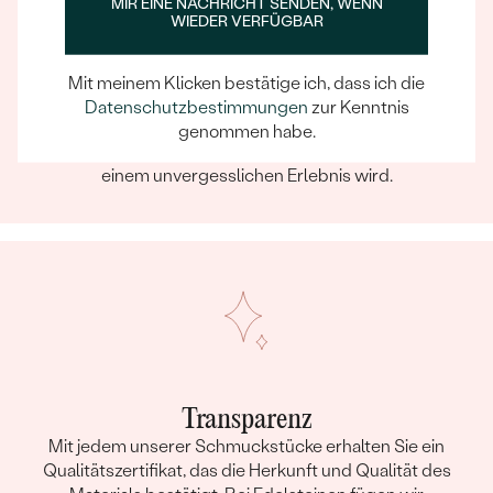
MIR EINE NACHRICHT SENDEN, WENN
weiterempfehlen kann!
WIEDER VERFÜGBAR
Ein Eppi-sches Erlebnis
Mit meinem Klicken bestätige ich, dass ich die
Wenn Sie online oder persönlich einkaufen, können Sie
Datenschutzbestimmungen
zur Kenntnis
sich darauf verlassen, dass unser Team dafür sorgt,
genommen habe.
dass schon die Auswahl eines Schmuckstücks zu
einem unvergesslichen Erlebnis wird.
Transparenz
Mit jedem unserer Schmuckstücke erhalten Sie ein
Qualitätszertifikat, das die Herkunft und Qualität des