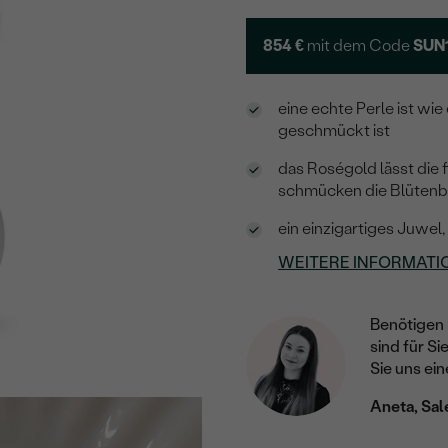
854 €
mit dem Code
SUN
eine echte Perle ist wi
geschmückt ist
das Roségold lässt die
schmücken die Blütenbl
ein einzigartiges Juwel
WEITERE INFORMATI
Benötigen 
sind für Si
Sie uns ein
Aneta, Sal