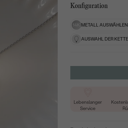
Konfiguration
14K
METALL AUSWÄHLEN
AUSWAHL DER KETTE
Lebenslanger
Kostenl
Service
Rü