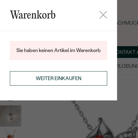
Warenkorb
SOMMER-BLACK-FRIDAY: -25 % AUF SCHMUCK
Sie haben keinen Artikel im Warenkorb
ÜBER UNS
MAGAZIN
SCHMUCK NACH MASS
KONTAKT 
SALE
TRAURINGE/EHERINGE
VERLOBUN
ANHÄNGER / KETTEN
PERLENKETTEN
WEITER EINKAUFEN