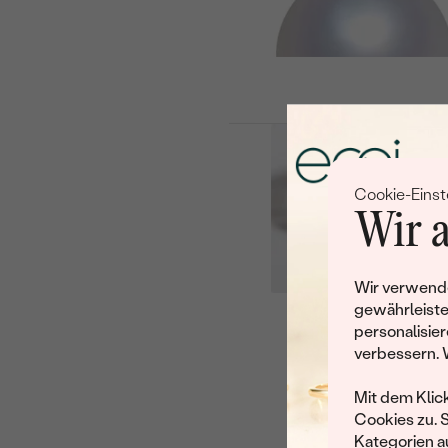
Cookie-Einst
Wir a
Wir verwende
gewährleiste
personalisier
Leider 
verbessern. 
Wir haben noch viele 
Mit dem Klic
Cookies zu. 
Kategorien au