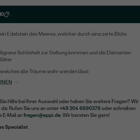
10
.
e ein Edelstein des Meeres, welcher durch eine zarte Blüte
 filigrane Schönheit zur Geltung kommen und die Diamanten
ätter
, welches alle Träume wahr werden lässt
ONEN
Sie Hilfe bei Ihrer Auswahl oder haben Sie weitere Fragen? Wir
e da: Rufen Sie uns an unter
+49 304 6690376
oder schreiben
e E-Mail an
fragen@eppi.de
. Wir beraten Sie gern!
es Specialist