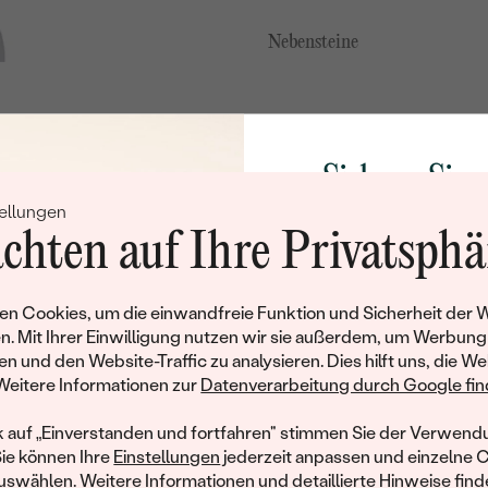
Nebensteine
TYP:
KARATGEWICHT:
FORM:
Sichern Sie 
REINHEIT:
ellungen
Rabatt auf Ih
FARBE:
chten auf Ihre Privatsphä
Schmucks
Werden Sie Teil unse
n Cookies, um die einwandfreie Funktion und Sicherheit der 
und entdecken Sie die W
n. Mit Ihrer Einwilligung nutzen wir sie außerdem, um Werbung
gefertigten Schmucks
en und den Website-Traffic zu analysieren. Dies hilft uns, die We
hat dieses Schmuckstück bereits seinen Besitzer 
Willkommensgeschen
Weitere Informationen zur
Datenverarbeitung durch Google find
Ihnen umgehend einen 
ähnliche Produkte, die auf Sie warten. Wenn Sie über die Verfü
Ihren ersten Ein
informiert werden möchten, hinterlassen Sie uns bitte Ihre E-Mail
k auf „Einverstanden und fortfahren" stimmen Sie der Verwendu
Sie können Ihre
Einstellungen
jederzeit anpassen und einzelne 
swählen. Weitere Informationen und detaillierte Hinweise finde