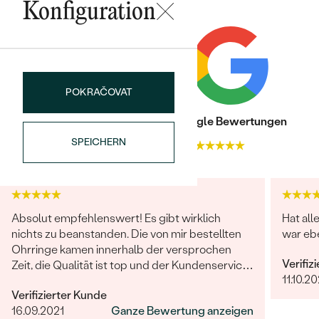
Konfiguration
Nebensteine
TYP:
Lab Grown Diamant
ANZAHL:
12
KARATGEWICHT:
0.06 ct
POKRAČOVAT
ABMESSUNGEN:
1 mm (0.005ct.)
FORM:
Rund
Trusted shop Bewertungen
Google Bewertungen
Bestseller
REINHEIT:
SI
SPEICHERN
4.9
4.9
FARBE:
G-H
HERKUNFT:
Im Labor hergestellt
ANSEHEN
Absolut empfehlenswert! Es gibt wirklich
Hat all
nichts zu beanstanden. Die von mir bestellten
war ebe
Ohrringe kamen innerhalb der versprochen
Verifiz
Zeit, die Qualität ist top und der Kundenservice
11.10.20
sucht seinesgleichen. Gerne wieder!
Verifizierter Kunde
16.09.2021
Ganze Bewertung anzeigen