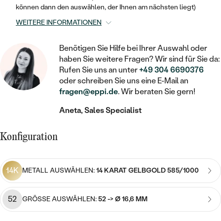
STATEMENT
MIT FÜLLUNG
KINDER
können dann den auswählen, der Ihnen am nächsten liegt)
LAB GROWN DIAMANTEN ZUM
MEDAILLON
SCHMUCK FÜR KINDER
WEITERE INFORMATIONEN
SIEGELRINGE
EINFASSEN
IM SET
PIERCINGS
KETTEN
BROSCHEN
PERSONALISIERT
Benötigen Sie Hilfe bei Ihrer Auswahl oder
FARBIGE DIAMANTEN ZUM EINFASSEN
haben Sie weitere Fragen? Wir sind für Sie da:
NACH PREIS
HERZKETTEN
SCHMUCKZUBEHÖR
NACH STEIN
Rufen Sie uns an unter
+49 304 6690376
GÜNSTIG
NACH EDELSTEIN
oder schreiben Sie uns eine E-Mail an
NACH EDELSTEIN
MIT DIAMANT
MIT TIEREN
fragen@eppi.de
. Wir beraten Sie gern!
NACH MATERIAL
MIT DIAMANT
MIT DIAMANT
LUXURIÖSE
MIT EDELSTEIN
Aneta, Sales Specialist
GOLD
NACH EDELSTEIN
MIT EDELSTEIN
MIT LAB GROWN DIAMANT
PERLENOHRRINGE
Konfiguration
MIT DIAMANT
SILBER
PERLENRINGE
MIT MOISSANIT
MIT EDELSTEIN
PLATIN
NACH PREIS
14K
METALL AUSWÄHLEN:
14 KARAT GELBGOLD 585/1000
MIT FARBIGEN DIAMANTEN
NACH PREIS
PREISWERTE
PERLENKETTEN
NACH STEIN
MIT SCHWARZEN DIAMANTEN
52
GRÖSSE AUSWÄHLEN:
52 -> Ø 16,6 MM
PREISWERTE
LUXURIÖSE
DIAMANTSCHMUCK
NACH PREIS