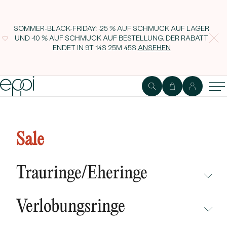
SOMMER-BLACK-FRIDAY: -25 % AUF SCHMUCK AUF LAGER
UND -10 % AUF SCHMUCK AUF BESTELLUNG. DER RABATT
ENDET IN
9T 14S 25M 44S
ANSEHEN
Perfekter Verlobungsring mit
gelbem Pear Diamant Natela
Sale
Trauringe/Eheringe
NICHT ÜBERSEHEN
Verlobungsringe
NEUHEITEN
NICHT ÜBERSEHEN