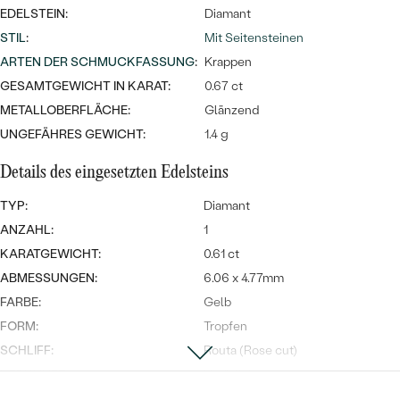
Meistverkaufte
NACH DER FARBE
EDELSTEIN:
Diamant
Meistverkaufte
STIL
:
Mit Seitensteinen
Ohrrinnge
NACH DER FORM
ARTEN DER SCHMUCKFASSUNG
:
Krappen
Ringe
GESAMTGEWICHT IN KARAT:
0.67 ct
MASSGEFERTIGTER
Personalisierte
METALLOBERFLÄCHE:
Glänzend
ANSEHEN
UNGEFÄHRES GEWICHT:
1.4 g
DIAMANTEN
Halsketten
ANSEHEN
Details des eingesetzten Edelsteins
TYP:
Diamant
ANZAHL:
1
ANSEHEN
Wave Kollektion
KARATGEWICHT:
0.61 ct
ABMESSUNGEN:
6.06 x 4.77mm
FARBE:
Gelb
FORM:
Tropfen
ANSEHEN
SCHLIFF:
Routa (Rose cut)
HERKUNFT:
Natürlich