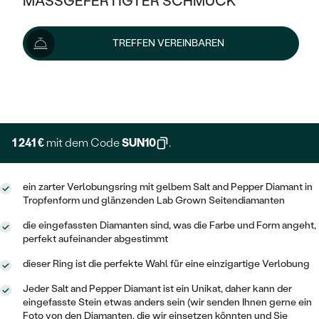
MASSGEFERTIGTER SCHMUCK
1 379 €
SILBER
MIT MEHREREN DIAMANTEN
NACH STYL
GOLD
AUSVERKAUF
AUSVERKAUF
Wir liefern den Schmuck innerhalb von 3 - 4 Wochen.
TREFFEN VEREINBAREN
PLATIN
KLASSISCH
HALO
Lieferoptionen
SILBER
WENN SCHMUCK HILFT
NACH MATERIAL
MINIMALISTISCHE
DREI STEINE
PLATIN
+ 276 €
NACH STYL
EXPRESSHERSTELLUNG
GOLD
NACH TYP
MEMOIRE
OHRSTECKER
VINTAGE
OHRRINGE
SILBER
NACH STYL
1 241 €
mit dem Code
SUN10
.
V-FORM
CREOLEN
IM SET
SOLITÄR
RINGE
PLATIN
VINTAGE
ein zarter Verlobungsring mit gelbem Salt and Pepper Diamant in
MINIMALISTISCHE
AUSSERGEWÖHNLICH
Tropfenform und glänzenden Lab Grown Seitendiamanten
ZUR GEBURT EINES KINDES
ANHÄNGER / KETTEN
AUSSERGEWÖHNLICHE
NACH STYL
OHRHÄNGER
die eingefassten Diamanten sind, was die Farbe und Form angeht,
PERSONALISIERT
ARMBÄNDER
GESTALTE EINEN RING
perfekt aufeinander abgestimmt
MEMOIRE
GEHÄMMERTE
SOLITÄR
dieser Ring ist die perfekte Wahl für eine einzigartige Verlobung
WÄHLE EINEN RING
MIT STERNZEICHEN
SCHMUCKSET
MINIMALISTISCHE
VON HAND GRAVIERTE
Jeder Salt and Pepper Diamant ist ein Unikat, daher kann der
HERZ
DIAMANTEN ZUM EINFASSEN
eingefasste Stein etwas anders sein (wir senden Ihnen gerne ein
MINIMALISTISCH
HERRENSCHMUCK
Foto von den Diamanten, die wir einsetzen könnten und Sie