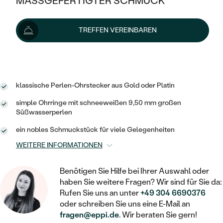
MASSGEFERTIGTER SCHMUCK
SILBER
Wir liefern den Schmuck innerhalb von 3 - 4 Wochen.
MIT MEHREREN DIAMANTEN
NACH STYL
GOLD
AUSVERKAUF
AUSVERKAUF
Lieferoptionen
TREFFEN VEREINBAREN
PLATIN
KLASSISCH
HALO
SILBER
WENN SCHMUCK HILFT
NACH MATERIAL
1 151 €
mit dem Code
SUN10
.
MINIMALISTISCHE
DREI STEINE
PLATIN
NACH STYL
GOLD
NACH TYP
MEMOIRE
OHRSTECKER
VINTAGE
klassische Perlen-Ohrstecker aus Gold oder Platin
OHRRINGE
SILBER
NACH STYL
simple Ohrringe mit schneeweißen 9,50 mm großen
V-FORM
CREOLEN
IM SET
Süßwasserperlen
SOLITÄR
RINGE
PLATIN
VINTAGE
ein nobles Schmuckstück für viele Gelegenheiten
MINIMALISTISCHE
AUSSERGEWÖHNLICH
ZUR GEBURT EINES KINDES
ANHÄNGER / KETTEN
WEITERE INFORMATIONEN
AUSSERGEWÖHNLICHE
NACH STYL
OHRHÄNGER
PERSONALISIERT
ARMBÄNDER
GESTALTE EINEN RING
Benötigen Sie Hilfe bei Ihrer Auswahl oder
MEMOIRE
GEHÄMMERTE
SOLITÄR
haben Sie weitere Fragen? Wir sind für Sie da:
WÄHLE EINEN RING
MIT STERNZEICHEN
SCHMUCKSET
Rufen Sie uns an unter
+49 304 6690376
MINIMALISTISCHE
VON HAND GRAVIERTE
oder schreiben Sie uns eine E-Mail an
HERZ
DIAMANTEN ZUM EINFASSEN
MINIMALISTISCH
HERRENSCHMUCK
fragen@eppi.de
. Wir beraten Sie gern!