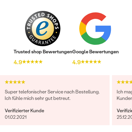
Trusted shop Bewertungen
Google Bewertungen
Bestseller
4.9
4.9
ANSEHEN
Super telefonischer Service nach Bestellung.
Ich mag
Ich fühle mich sehr gut betreut.
Kunden
Verifizierter Kunde
Verifiz
01.02.2021
25.12.2