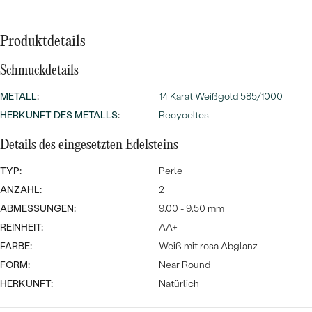
MIT SALT AND PEPPER DIAMANTEN
LUXURIÖSE
PREISWERTE
EDELSTEINSCHMUCK
Meistverkaufte
MIT EDELSTEIN
Produktdetails
LUXURIÖSE
SCHMUCK MIT LAB GROWN
Eheringe
Schmuckdetails
DIAMANTEN
NACH MATERIAL
METALL
:
14 Karat Weißgold 585/1000
GOLD
PERLENSCHMUCK
HERKUNFT DES METALLS
:
Recyceltes
ANSCHAUEN
PLATIN
Details des eingesetzten Edelsteins
NACH STYL
TYP:
Perle
SILBER
PERSONALISIERT
ANZAHL:
2
ABMESSUNGEN:
9.00 - 9.50 mm
SYMBOLISCH
REINHEIT:
AA+
FARBE:
Weiß mit rosa Abglanz
MINIMALISTISCH
FORM:
Near Round
HERKUNFT:
Natürlich
NACH ANLASS