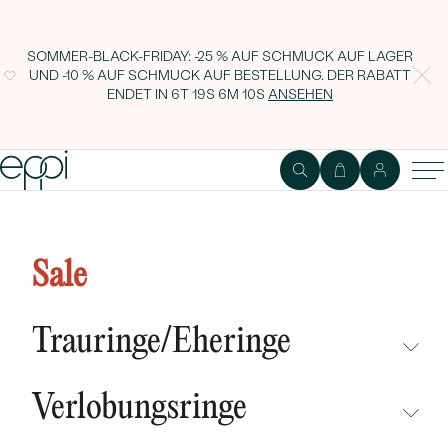
SOMMER-BLACK-FRIDAY: -25 % AUF SCHMUCK AUF LAGER
UND -10 % AUF SCHMUCK AUF BESTELLUNG. DER RABATT
ENDET IN
6T 19S 6M 9S
ANSEHEN
Ohrstecker mit Perlen Lesill
Sale
Trauringe/Eheringe
NICHT ÜBERSEHEN
Verlobungsringe
NEUHEITEN
NICHT ÜBERSEHEN