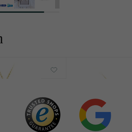
n
Eleni
€ 2 856
€ 2 716