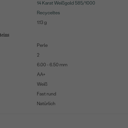
14 Karat Weißgold 585/1000
Recyceltes
1.13 g
teins
Perle
2
6.00 - 6.50 mm
AA+
Weiß
Fast rund
Natürlich