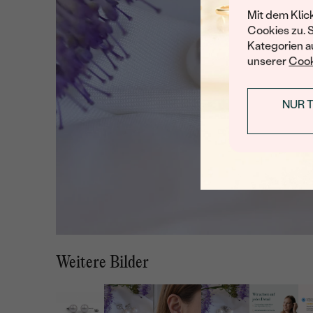
Mit dem Klic
Cookies zu. 
Kategorien au
unserer
Cook
NUR 
Weitere Bilder