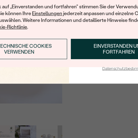
Ihren ersten Ein
k auf „Einverstanden und fortfahren" stimmen Sie der Verwendu
Sie können Ihre
Einstellungen
jederzeit anpassen und einzelne 
swählen. Weitere Informationen und detaillierte Hinweise finde
ie-Richtlinie
.
TECHNISCHE COOKIES
EINVERSTANDEN 
ANMELDEN & RABAT
VERWENDEN
FORTFAHREN
E-Mail-Adresse je bei uns i
Datenschutzbest