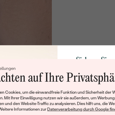
Sichern Sie 
ellungen
Rabatt auf Ih
chten auf Ihre Privatsphä
Schmucks
Werden Sie Teil unse
n Cookies, um die einwandfreie Funktion und Sicherheit der 
und entdecken Sie die W
n. Mit Ihrer Einwilligung nutzen wir sie außerdem, um Werbung
gefertigten Schmucks
en und den Website-Traffic zu analysieren. Dies hilft uns, die We
Willkommensgeschen
Weitere Informationen zur
Datenverarbeitung durch Google find
Ihnen umgehend einen 