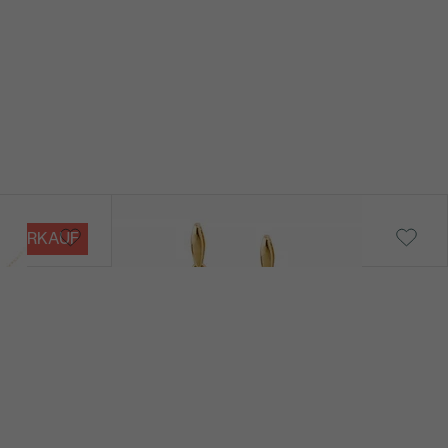
Faatina
VERKAUF
von € 839