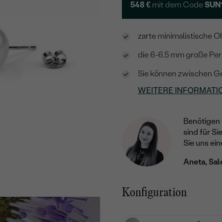
548 €
mit dem Code
SUN
zarte minimalistische O
die 6-6.5 mm große Per
Sie können zwischen G
WEITERE INFORMATI
Benötigen 
sind für Si
Sie uns ein
Aneta, Sal
Konfiguration