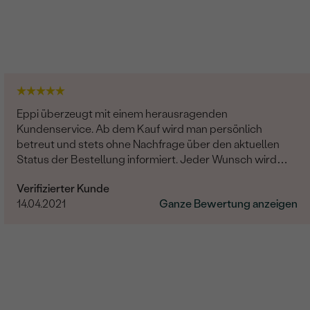
Eppi überzeugt mit einem herausragenden
Kundenservice. Ab dem Kauf wird man persönlich
betreut und stets ohne Nachfrage über den aktuellen
Status der Bestellung informiert. Jeder Wunsch wird
erfüllt und man hat ein gutes Gefühl als Kunde dort
Verifizierter Kunde
aufgehoben zu sein, freundlich, seriös und professionell.
14.04.2021
Ganze Bewertung anzeigen
Die Artikel werden liebevoll verpackt. Das beste
Kauferlebnis, was ich jemals Online hatte!