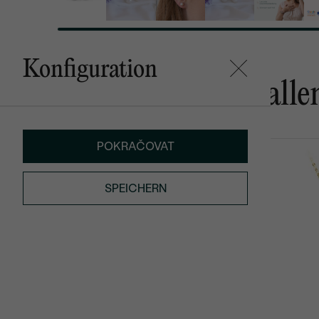
Konfiguration
Das könnte Ihnen gefalle
POKRAČOVAT
Lesill
Ferdi
von € 1 279
von € 829
SPEICHERN