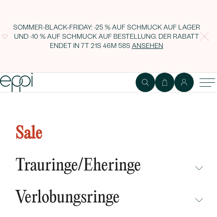
SOMMER-BLACK-FRIDAY: -25 % AUF SCHMUCK AUF LAGER
UND -10 % AUF SCHMUCK AUF BESTELLUNG. DER RABATT
ENDET IN
7T 21S 46M 57S
ANSEHEN
Ohrringe mit Tahiti Perlen Leony
Sale
Trauringe/Eheringe
NICHT ÜBERSEHEN
Verlobungsringe
NEUHEITEN
NICHT ÜBERSEHEN