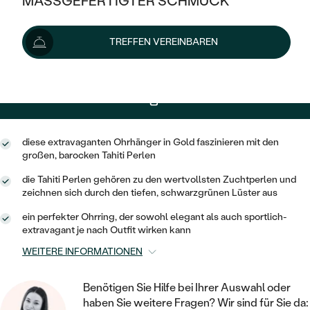
MASSGEFERTIGTER SCHMUCK
SILBER
Lieferoptionen
MIT MEHREREN DIAMANTEN
NACH STYL
GOLD
AUSVERKAUF
AUSVERKAUF
TREFFEN VEREINBAREN
PLATIN
KLASSISCH
+ 186 €
EXPRESSHERSTELLUNG
HALO
SILBER
WENN SCHMUCK HILFT
NACH MATERIAL
MINIMALISTISCHE
DREI STEINE
PLATIN
NACH STYL
836 €
mit dem Code
SUN10
.
GOLD
NACH TYP
MEMOIRE
OHRSTECKER
VINTAGE
OHRRINGE
SILBER
NACH STYL
diese extravaganten Ohrhänger in Gold faszinieren mit den
V-FORM
CREOLEN
IM SET
großen, barocken Tahiti Perlen
SOLITÄR
RINGE
PLATIN
die Tahiti Perlen gehören zu den wertvollsten Zuchtperlen und
VINTAGE
MINIMALISTISCHE
AUSSERGEWÖHNLICH
zeichnen sich durch den tiefen, schwarzgrünen Lüster aus
ZUR GEBURT EINES KINDES
ANHÄNGER / KETTEN
AUSSERGEWÖHNLICHE
NACH STYL
ein perfekter Ohrring, der sowohl elegant als auch sportlich-
OHRHÄNGER
PERSONALISIERT
extravagant je nach Outfit wirken kann
ARMBÄNDER
GESTALTE EINEN RING
MEMOIRE
GEHÄMMERTE
SOLITÄR
WEITERE INFORMATIONEN
WÄHLE EINEN RING
MIT STERNZEICHEN
SCHMUCKSET
MINIMALISTISCHE
VON HAND GRAVIERTE
HERZ
Benötigen Sie Hilfe bei Ihrer Auswahl oder
DIAMANTEN ZUM EINFASSEN
MINIMALISTISCH
HERRENSCHMUCK
haben Sie weitere Fragen? Wir sind für Sie da: