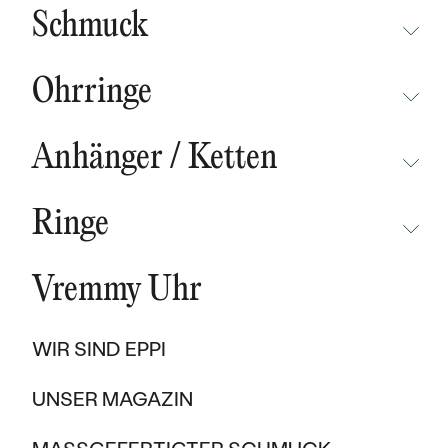
BESTSELLER
Schmuck
NEUHEITEN
NICHT ÜBERSEHEN
CHAMPAGNEGOLD
BESTSELLER
Ohrringe
DER KLEINE PRINZ
NICHT ÜBERSEHEN
WAVE KOLLEKTIONEN
NACH MATERIAL
KOLLEKTIONEN
Anhänger / Ketten
NEUHEITEN
GOLD
PURE SPARKLE
NICHT ÜBERSEHEN
NEUHEITEN
BESTSELLER
Ringe
PLATIN
EAST WEST KOLLEKTIONEN
NEUHEITEN
AUF LAGER
NICHT ÜBERSEHEN
AUF LAGER
CARBON
CHAMPAGNEGOLD
BESTSELLER
Vremmy Uhr
BESTSELLER
NEUHEITEN
AUSVERKAUF
TITAN
INITIALS KOLLEKTIONEN
AUF LAGER
GESCHENKGUTSCHEINE
PROMISE RINGS
WIR SIND EPPI
TANTAL
AUSVERKAUF
NACH MATERIAL
GESCHENKE FÜR FRAUEN
VERLOBUNGSRINGE NACH STILEN
BESTSELLER
UNSER MAGAZIN
BICOLOR
929 €
GOLD
SOLITÄR
GESCHENKE FÜR MÄNNER
AUF LAGER
NACH MATERIAL