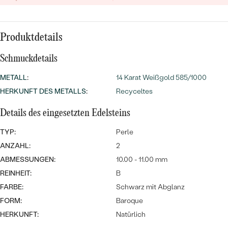
MIT SALT AND PEPPER DIAMANTEN
LUXURIÖSE
PREISWERTE
EDELSTEINSCHMUCK
Meistverkaufte
MIT EDELSTEIN
Produktdetails
LUXURIÖSE
SCHMUCK MIT LAB GROWN
Eheringe
DIAMANTEN
NACH MATERIAL
Schmuckdetails
METALL
GOLD
:
14 Karat Weißgold 585/1000
PERLENSCHMUCK
HERKUNFT DES METALLS
:
Recyceltes
ANSCHAUEN
PLATIN
Details des eingesetzten Edelsteins
NACH STYL
SILBER
TYP:
Perle
PERSONALISIERT
ANZAHL:
2
ABMESSUNGEN:
10.00 - 11.00 mm
SYMBOLISCH
REINHEIT:
B
MINIMALISTISCH
FARBE:
Schwarz mit Abglanz
FORM:
Baroque
NACH ANLASS
HERKUNFT:
Natürlich