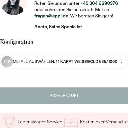
STATEMENT
MIT FÜLLUNG
KINDER
Rufen Sie uns an unter
+49 304 6690376
LAB GROWN DIAMANTEN ZUM
MEDAILLON
SCHMUCK FÜR KINDER
oder schreiben Sie uns eine E-Mail an
SIEGELRINGE
EINFASSEN
IM SET
fragen@eppi.de
. Wir beraten Sie gern!
PIERCINGS
KETTEN
BROSCHEN
Aneta, Sales Specialist
PERSONALISIERT
FARBIGE DIAMANTEN ZUM EINFASSEN
NACH PREIS
HERZKETTEN
SCHMUCKZUBEHÖR
NACH STEIN
Konfiguration
GÜNSTIG
NACH EDELSTEIN
NACH EDELSTEIN
MIT DIAMANT
MIT TIEREN
NACH MATERIAL
MIT DIAMANT
MIT DIAMANT
LUXURIÖSE
MIT EDELSTEIN
14K
METALL AUSWÄHLEN:
14 KARAT WEISSGOLD 585/1000
GOLD
NACH EDELSTEIN
MIT EDELSTEIN
MIT LAB GROWN DIAMANT
PERLENOHRRINGE
MIT DIAMANT
SILBER
PERLENRINGE
MIT MOISSANIT
MIT EDELSTEIN
PLATIN
NACH PREIS
AUSVERKAUFT
MIT FARBIGEN DIAMANTEN
NACH PREIS
PREISWERTE
PERLENKETTEN
NACH STEIN
MIT SCHWARZEN DIAMANTEN
PREISWERTE
LUXURIÖSE
Lebenslanger Service
Kostenloser Versand 
DIAMANTSCHMUCK
NACH PREIS