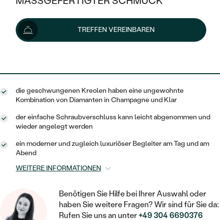
MASSGEFERTIGTER SCHMUCK
1 869 €
SILBER
MIT MEHREREN DIAMANTEN
NACH STYL
GOLD
AUSVERKAUF
AUSVERKAUF
Lieferoptionen
TREFFEN VEREINBAREN
PLATIN
KLASSISCH
HALO
SILBER
WENN SCHMUCK HILFT
NACH MATERIAL
MINIMALISTISCHE
1 682 €
mit dem Code
SUN10
.
DREI STEINE
PLATIN
NACH STYL
GOLD
NACH TYP
MEMOIRE
OHRSTECKER
VINTAGE
die geschwungenen Kreolen haben eine ungewohnte
OHRRINGE
SILBER
NACH STYL
Kombination von Diamanten in Champagne und Klar
V-FORM
CREOLEN
IM SET
SOLITÄR
RINGE
der einfache Schraubverschluss kann leicht abgenommen und
PLATIN
wieder angelegt werden
VINTAGE
MINIMALISTISCHE
AUSSERGEWÖHNLICH
ZUR GEBURT EINES KINDES
ANHÄNGER / KETTEN
ein moderner und zugleich luxuriöser Begleiter am Tag und am
AUSSERGEWÖHNLICHE
NACH STYL
Abend
OHRHÄNGER
PERSONALISIERT
ARMBÄNDER
GESTALTE EINEN RING
WEITERE INFORMATIONEN
MEMOIRE
GEHÄMMERTE
SOLITÄR
WÄHLE EINEN RING
MIT STERNZEICHEN
SCHMUCKSET
Benötigen Sie Hilfe bei Ihrer Auswahl oder
MINIMALISTISCHE
VON HAND GRAVIERTE
HERZ
haben Sie weitere Fragen? Wir sind für Sie da:
DIAMANTEN ZUM EINFASSEN
MINIMALISTISCH
HERRENSCHMUCK
Rufen Sie uns an unter
+49 304 6690376