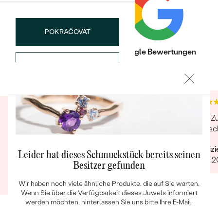
Nebensteine
TYP:
Diamant
POKRAČOVAT
ANZAHL:
80
Trusted shop Bewertungen
Google Bewertungen
KARATGEWICHT:
0.24 ct
SPEICHERN
4.9
4.9
ABMESSUNGEN:
0.8 mm (0.003 ct)
FORM:
Rund
Bestseller
REINHEIT:
SI
FARBE:
G-H
Schöner Schmuck, super Service. Das Team
Sehr Zu
HERKUNFT:
Natürlich
steht einem mit Rat und Tat zur Seite, sei es bei
kam sc
ANSEHEN
der Beratung, Änderungswünsche oder
Verifiz
Problemen mit Bestellungen.
Leider hat dieses Schmuckstück bereits seinen
13.09.2
Besitzer gefunden
Verifizierter Kunde
23.06.2025
Wir haben noch viele ähnliche Produkte, die auf Sie warten.
Wenn Sie über die Verfügbarkeit dieses Juwels informiert
werden möchten, hinterlassen Sie uns bitte Ihre E-Mail.