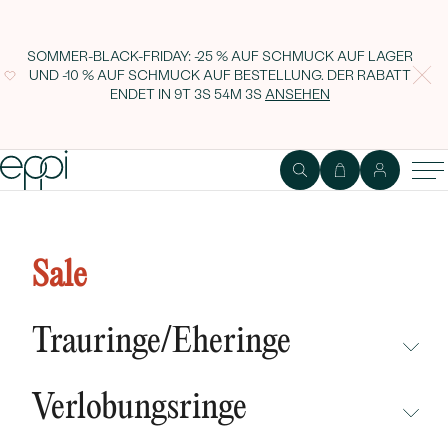
SOMMER-BLACK-FRIDAY: -25 % AUF SCHMUCK AUF LAGER
UND -10 % AUF SCHMUCK AUF BESTELLUNG. DER RABATT
ENDET IN
9T 3S 54M 2S
ANSEHEN
Ohrringe mit champagne und
weißen Diamanten Doris
Sale
Trauringe/Eheringe
NICHT ÜBERSEHEN
Verlobungsringe
NEUHEITEN
NICHT ÜBERSEHEN