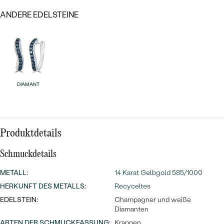
MIT SALT AND PEPPER DIAMANTEN
LUXURIÖSE
ANDERE EDELSTEINE
PREISWERTE
EDELSTEINSCHMUCK
Meistverkaufte
MIT EDELSTEIN
LUXURIÖSE
SCHMUCK MIT LAB GROWN
Eheringe
DIAMANTEN
NACH MATERIAL
GOLD
PERLENSCHMUCK
DIAMANT
ANSCHAUEN
PLATIN
NACH STYL
SILBER
Produktdetails
PERSONALISIERT
Schmuckdetails
SYMBOLISCH
METALL
:
14 Karat Gelbgold 585/1000
MINIMALISTISCH
HERKUNFT DES METALLS
:
Recyceltes
EDELSTEIN:
Champagner und weiße
NACH ANLASS
Diamanten
ARTEN DER SCHMUCKFASSUNG
:
Krappen