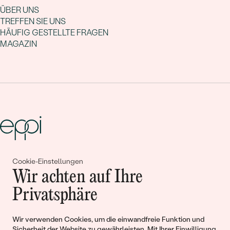
ÜBER UNS
TREFFEN SIE UNS
HÄUFIG GESTELLTE FRAGEN
MAGAZIN
Cookie-Einstellungen
Gemeinsam erschaffen wir
Wir achten auf Ihre
Geschichten von Schönheit und
Privatsphäre
Liebe
Wir verwenden Cookies, um die einwandfreie Funktion und
Sicherheit der Website zu gewährleisten. Mit Ihrer Einwilligung