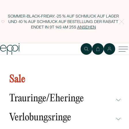
SOMMER-BLACK-FRIDAY: -25 % AUF SCHMUCK AUF LAGER
UND -10 % AUF SCHMUCK AUF BESTELLUNG. DER RABATT
ENDET IN
9T 14S 4M 25S
ANSEHEN
Ohrring mit Sternzeichen Pisces
Sale
Trauringe/Eheringe
NICHT ÜBERSEHEN
Verlobungsringe
NEUHEITEN
NICHT ÜBERSEHEN