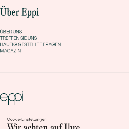
Über Eppi
ÜBER UNS
TREFFEN SIE UNS
HÄUFIG GESTELLTE FRAGEN
MAGAZIN
Gemeinsam erschaffen wir
Cookie-Einstellungen
Wir achten auf Ihre