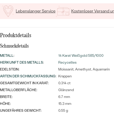
MIT SALT AND PEPPER DIAMANTEN
LUXURIÖSE
PREISWERTE
EDELSTEINSCHMUCK
Lebenslanger Service
Kostenloser Versand 
Meistverkaufte
MIT EDELSTEIN
LUXURIÖSE
SCHMUCK MIT LAB GROWN
Eheringe
DIAMANTEN
NACH MATERIAL
Produktdetails
GOLD
PERLENSCHMUCK
Schmuckdetails
ANSCHAUEN
PLATIN
METALL
:
14 Karat Weißgold 585/1000
NACH STYL
HERKUNFT DES METALLS
:
Recyceltes
SILBER
PERSONALISIERT
EDELSTEIN:
Moissanit, Amethyst, Aquamarin
ARTEN DER SCHMUCKFASSUNG
:
Krappen
SYMBOLISCH
GESAMTGEWICHT IN KARAT:
0.314 ct
METALLOBERFLÄCHE:
Glänzend
MINIMALISTISCH
BREITE:
6.7 mm
HÖHE:
15.3 mm
NACH ANLASS
UNGEFÄHRES GEWICHT:
0.55 g