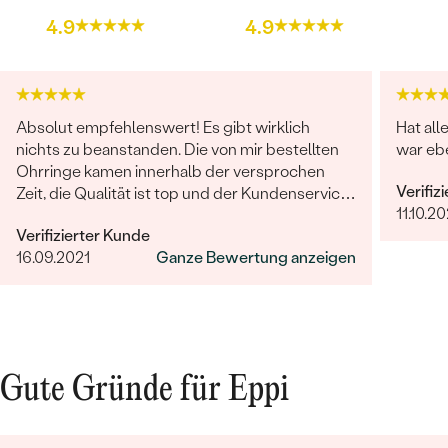
ABMESSUNGEN:
1 mm (0.005ct)
4.9
4.9
FORM:
Rund
REINHEIT:
SI
FARBE:
G-H
HERKUNFT:
Im Labor hergestellt
Absolut empfehlenswert! Es gibt wirklich
Hat all
nichts zu beanstanden. Die von mir bestellten
war ebe
Ohrringe kamen innerhalb der versprochen
Verifiz
Zeit, die Qualität ist top und der Kundenservice
11.10.20
sucht seinesgleichen. Gerne wieder!
Verifizierter Kunde
16.09.2021
Ganze Bewertung anzeigen
Gute Gründe für Eppi