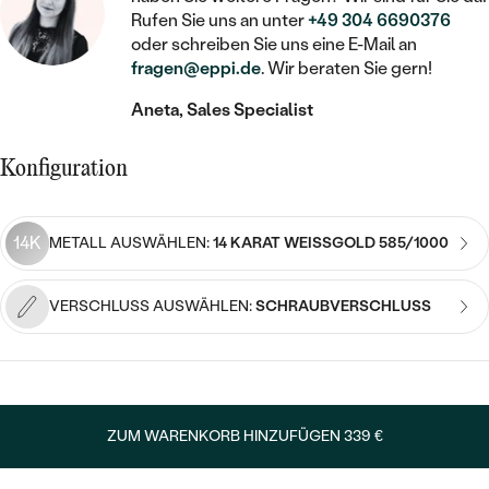
STATEMENT
MIT FÜLLUNG
KINDER
Rufen Sie uns an unter
+49 304 6690376
LAB GROWN DIAMANTEN ZUM
MEDAILLON
SCHMUCK FÜR KINDER
oder schreiben Sie uns eine E-Mail an
SIEGELRINGE
EINFASSEN
IM SET
PIERCINGS
fragen@eppi.de
. Wir beraten Sie gern!
KETTEN
BROSCHEN
PERSONALISIERT
FARBIGE DIAMANTEN ZUM EINFASSEN
Aneta, Sales Specialist
NACH PREIS
HERZKETTEN
SCHMUCKZUBEHÖR
NACH STEIN
Konfiguration
GÜNSTIG
NACH EDELSTEIN
NACH EDELSTEIN
MIT DIAMANT
MIT TIEREN
NACH MATERIAL
MIT DIAMANT
MIT DIAMANT
LUXURIÖSE
MIT EDELSTEIN
14K
METALL AUSWÄHLEN:
14 KARAT WEISSGOLD 585/1000
GOLD
NACH EDELSTEIN
MIT EDELSTEIN
MIT LAB GROWN DIAMANT
PERLENOHRRINGE
MIT DIAMANT
SILBER
VERSCHLUSS AUSWÄHLEN:
SCHRAUBVERSCHLUSS
PERLENRINGE
MIT MOISSANIT
MIT EDELSTEIN
PLATIN
NACH PREIS
MIT FARBIGEN DIAMANTEN
NACH PREIS
PREISWERTE
PERLENKETTEN
NACH STEIN
MIT SCHWARZEN DIAMANTEN
ZUM WARENKORB HINZUFÜGEN
339 €
PREISWERTE
LUXURIÖSE
DIAMANTSCHMUCK
NACH PREIS