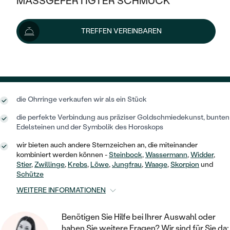
MASSGEFERTIGTER SCHMUCK
SILBER
Schmuck ist auf Lager. Wir liefern ihn innerhalb von 24
MIT MEHREREN DIAMANTEN
NACH STYL
GOLD
AUSVERKAUF
AUSVERKAUF
Stunden.
TREFFEN VEREINBAREN
PLATIN
Lieferoptionen
KLASSISCH
HALO
SILBER
WENN SCHMUCK HILFT
NACH MATERIAL
MINIMALISTISCHE
DREI STEINE
PLATIN
254 €
NACH STYL
mit dem Code
SUN25
.
GOLD
NACH TYP
MEMOIRE
OHRSTECKER
VINTAGE
OHRRINGE
die Ohrringe verkaufen wir als ein Stück
SILBER
NACH STYL
V-FORM
CREOLEN
IM SET
die perfekte Verbindung aus präziser Goldschmiedekunst, bunten
SOLITÄR
RINGE
PLATIN
Edelsteinen und der Symbolik des Horoskops
VINTAGE
MINIMALISTISCHE
AUSSERGEWÖHNLICH
wir bieten auch andere Sternzeichen an, die miteinander
ZUR GEBURT EINES KINDES
ANHÄNGER / KETTEN
kombiniert werden können -
Steinbock
,
Wassermann
,
Widder
,
AUSSERGEWÖHNLICHE
NACH STYL
OHRHÄNGER
Stier
,
Zwillinge
,
Krebs
,
Löwe
,
Jungfrau
,
Waage
,
Skorpion
und
PERSONALISIERT
ARMBÄNDER
GESTALTE EINEN RING
Schütze
MEMOIRE
GEHÄMMERTE
SOLITÄR
WEITERE INFORMATIONEN
WÄHLE EINEN RING
MIT STERNZEICHEN
SCHMUCKSET
MINIMALISTISCHE
VON HAND GRAVIERTE
HERZ
Benötigen Sie Hilfe bei Ihrer Auswahl oder
DIAMANTEN ZUM EINFASSEN
MINIMALISTISCH
HERRENSCHMUCK
haben Sie weitere Fragen? Wir sind für Sie da: