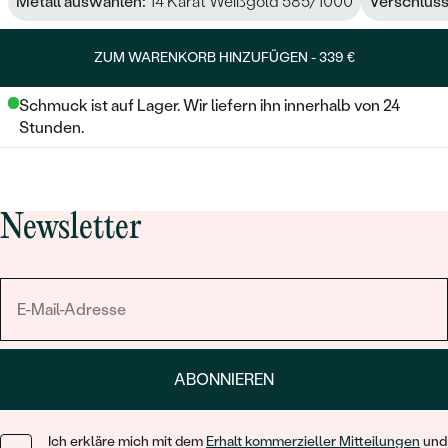
Metall auswählen:
14 Karat Weißgold 585/1000
Verschluss
ZUM WARENKORB HINZUFÜGEN -
339 €
Schmuck ist auf Lager. Wir liefern ihn innerhalb von 24
Stunden.
Newsletter
ABONNIEREN
Ich erkläre mich mit dem
Erhalt kommerzieller Mitteilungen
und