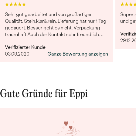
Sehr gut gearbeitet und von großartiger
Super s
Qualität. Stein,klar&rein. Lieferung hat nur 1 Tag
und ge
gedauert. Besser geht es nicht. Verpackung
Verifiz
traumhaft.Auch der Kontakt sehr freundlich
29.12.2
und hilfsbereit.Ich bin sehr zufrieden und kann
Verifizierter Kunde
Eppi wirklich empfehlen.Vielen Dank
03.09.2020
Ganze Bewertung anzeigen
Gute Gründe für Eppi