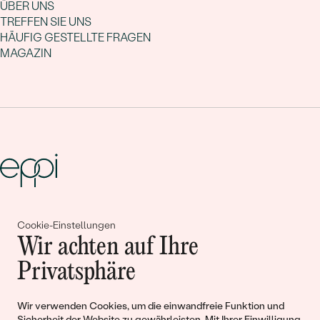
ÜBER UNS
TREFFEN SIE UNS
HÄUFIG GESTELLTE FRAGEN
MAGAZIN
Gemeinsam erschaffen wir
Cookie-Einstellungen
Wir achten auf Ihre
Geschichten von Schönheit und
Privatsphäre
Liebe
Wir verwenden Cookies, um die einwandfreie Funktion und
Begleiten Sie uns!
Sicherheit der Website zu gewährleisten. Mit Ihrer Einwilligung