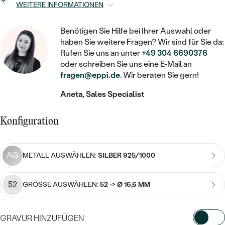
STATEMENT
MIT FÜLLUNG
WEITERE INFORMATIONEN
KINDER
LAB GROWN DIAMANTEN ZUM
MEDAILLON
SCHMUCK FÜR KINDER
SIEGELRINGE
EINFASSEN
IM SET
PIERCINGS
Benötigen Sie Hilfe bei Ihrer Auswahl oder
KETTEN
BROSCHEN
haben Sie weitere Fragen? Wir sind für Sie da:
PERSONALISIERT
FARBIGE DIAMANTEN ZUM EINFASSEN
Rufen Sie uns an unter
+49 304 6690376
NACH PREIS
HERZKETTEN
SCHMUCKZUBEHÖR
NACH STEIN
oder schreiben Sie uns eine E-Mail an
fragen@eppi.de
. Wir beraten Sie gern!
GÜNSTIG
NACH EDELSTEIN
NACH EDELSTEIN
MIT DIAMANT
MIT TIEREN
Aneta, Sales Specialist
NACH MATERIAL
MIT DIAMANT
MIT DIAMANT
LUXURIÖSE
MIT EDELSTEIN
GOLD
NACH EDELSTEIN
Konfiguration
MIT EDELSTEIN
MIT LAB GROWN DIAMANT
PERLENOHRRINGE
MIT DIAMANT
SILBER
PERLENRINGE
MIT MOISSANIT
AG
METALL AUSWÄHLEN:
SILBER 925/1000
MIT EDELSTEIN
PLATIN
NACH PREIS
MIT FARBIGEN DIAMANTEN
NACH PREIS
52
GRÖSSE AUSWÄHLEN:
52 -> Ø 16,6 MM
PREISWERTE
PERLENKETTEN
NACH STEIN
MIT SCHWARZEN DIAMANTEN
PREISWERTE
LUXURIÖSE
GRAVUR HINZUFÜGEN
DIAMANTSCHMUCK
NACH PREIS