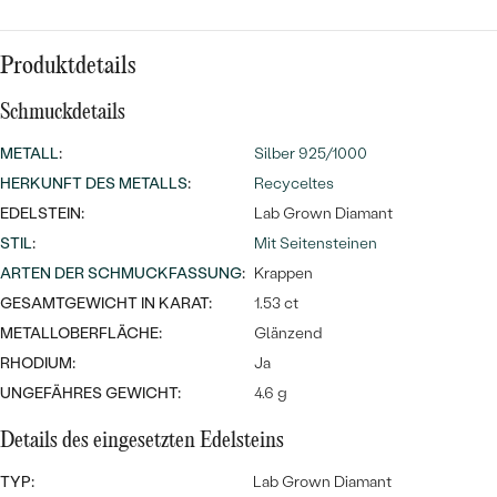
Meistverkaufte
NACH DER FARBE
Meistverkaufte
Ohrrinnge
Produktdetails
NACH DER FORM
Ringe
Schmuckdetails
MASSGEFERTIGTER
Personalisierte
METALL
:
Silber 925/1000
ANSEHEN
DIAMANTEN
Halsketten
HERKUNFT DES METALLS
:
Recyceltes
ANSEHEN
EDELSTEIN:
Lab Grown Diamant
STIL
:
Mit Seitensteinen
ARTEN DER SCHMUCKFASSUNG
:
Krappen
ANSEHEN
Wave Kollektion
GESAMTGEWICHT IN KARAT:
1.53 ct
METALLOBERFLÄCHE:
Glänzend
RHODIUM:
Ja
UNGEFÄHRES GEWICHT:
4.6 g
ANSEHEN
Details des eingesetzten Edelsteins
TYP:
Lab Grown Diamant