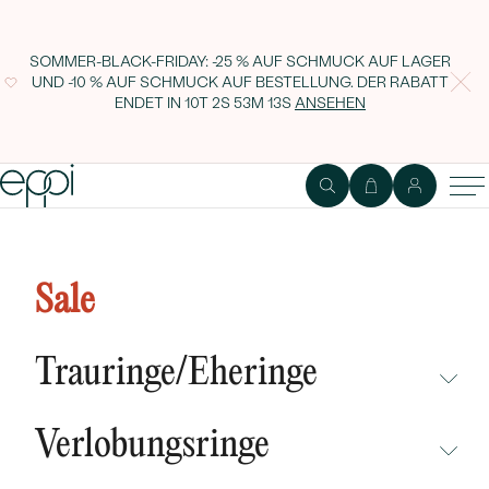
SOMMER-BLACK-FRIDAY: -25 % AUF SCHMUCK AUF LAGER
UND -10 % AUF SCHMUCK AUF BESTELLUNG. DER RABATT
ENDET IN
10T 2S 53M 12S
ANSEHEN
Moderner Silberring mit Lab
Grown Diamanten und Saphiren
Sale
Arnt
Trauringe/Eheringe
NICHT ÜBERSEHEN
Verlobungsringe
NEUHEITEN
NICHT ÜBERSEHEN