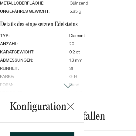
METALLOBERFLÄCHE:
Glänzend
UNGEFÄHRES GEWICHT:
5.65 g
Details des eingesetzten Edelsteins
TYP:
Diamant
ANZAHL:
20
KARATGEWICHT:
0.2 ct
Bestseller
ABMESSUNGEN:
1.3 mm
REINHEIT:
SI
FARBE:
G-H
FORM:
Rund
ANSEHEN
HERKUNFT:
Natürlich
Konfiguration
Nebensteine
Das könnte Ihnen gefallen
TYP:
Saphir - blau
ANZAHL:
19
KARATGEWICHT:
1.33 ct