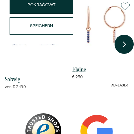
POKRAČOVAT
ABMESSUNGEN:
1.5 mm
FORM:
Rund
HERKUNFT:
Natürlich
SPEICHERN
Elaine
€ 259
Solveig
AUF LAGER
von € 3 199