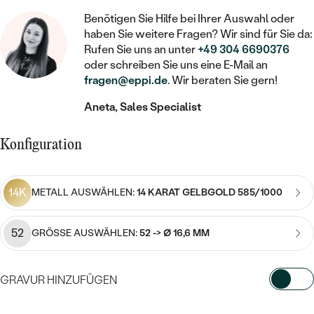
STATEMENT
MIT FÜLLUNG
KINDER
LAB GROWN DIAMANTEN ZUM
Benötigen Sie Hilfe bei Ihrer Auswahl oder
MEDAILLON
SCHMUCK FÜR KINDER
SIEGELRINGE
haben Sie weitere Fragen? Wir sind für Sie da:
EINFASSEN
IM SET
PIERCINGS
Rufen Sie uns an unter
+49 304 6690376
KETTEN
BROSCHEN
oder schreiben Sie uns eine E-Mail an
PERSONALISIERT
FARBIGE DIAMANTEN ZUM EINFASSEN
fragen@eppi.de
. Wir beraten Sie gern!
NACH PREIS
HERZKETTEN
SCHMUCKZUBEHÖR
NACH STEIN
Aneta, Sales Specialist
GÜNSTIG
NACH EDELSTEIN
NACH EDELSTEIN
MIT DIAMANT
MIT TIEREN
NACH MATERIAL
MIT DIAMANT
Konfiguration
MIT DIAMANT
LUXURIÖSE
MIT EDELSTEIN
GOLD
NACH EDELSTEIN
MIT EDELSTEIN
MIT LAB GROWN DIAMANT
PERLENOHRRINGE
14K
METALL AUSWÄHLEN:
14 KARAT GELBGOLD 585/1000
MIT DIAMANT
SILBER
PERLENRINGE
MIT MOISSANIT
MIT EDELSTEIN
PLATIN
NACH PREIS
52
GRÖSSE AUSWÄHLEN:
52 -> Ø 16,6 MM
MIT FARBIGEN DIAMANTEN
NACH PREIS
PREISWERTE
PERLENKETTEN
NACH STEIN
MIT SCHWARZEN DIAMANTEN
GRAVUR HINZUFÜGEN
PREISWERTE
LUXURIÖSE
DIAMANTSCHMUCK
NACH PREIS
WÄHLEN SIE SCHRIFTART AUS