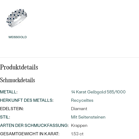
Meistverkaufte
NACH DER FARBE
Meistverkaufte
Ohrrinnge
NACH DER FORM
Ringe
MASSGEFERTIGTER
Personalisierte
WEISSGOLD
ANSEHEN
DIAMANTEN
Halsketten
ANSEHEN
Produktdetails
Schmuckdetails
ANSEHEN
Wave Kollektion
METALL
:
14 Karat Gelbgold 585/1000
HERKUNFT DES METALLS
:
Recyceltes
EDELSTEIN:
Diamant
ANSEHEN
STIL
:
Mit Seitensteinen
ARTEN DER SCHMUCKFASSUNG
:
Krappen
GESAMTGEWICHT IN KARAT:
1.53 ct