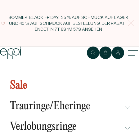
SOMMER-BLACK-FRIDAY: -25 % AUF SCHMUCK AUF LAGER
UND -10 % AUF SCHMUCK AUF BESTELLUNG. DER RABATT
ENDET IN
7T 8S 1M 57S
ANSEHEN
Moderner Goldring mit
Diamanten und Sapphiren Arnt
Sale
Trauringe/Eheringe
NICHT ÜBERSEHEN
Verlobungsringe
NEUHEITEN
NICHT ÜBERSEHEN