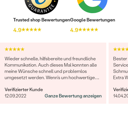
Trusted shop Bewertungen
Google Bewertungen
4.9
4.9
Wieder schnelle, hilfsbereite und freundliche
Bester
Kommunikation. Auch dieses Mal konnten alle
Service
meine Wünsche schnell und problemlos
Schmuc
umgesetzt werden. Wenn's um hochwertigen,
Extra 
individuellen und nachhaltigen Schmuck geht,
erfüllt
Verifizierter Kunde
Verifiz
ist Eppi meine Empfehlung!
12.09.2022
Ganze Bewertung anzeigen
14.04.2