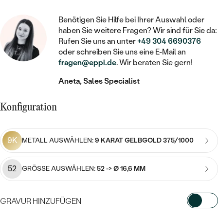
STATEMENT
MIT FÜLLUNG
KINDER
LAB GROWN DIAMANTEN ZUM
MEDAILLON
SCHMUCK FÜR KINDER
Benötigen Sie Hilfe bei Ihrer Auswahl oder
SIEGELRINGE
EINFASSEN
IM SET
PIERCINGS
haben Sie weitere Fragen? Wir sind für Sie da:
KETTEN
BROSCHEN
Rufen Sie uns an unter
+49 304 6690376
PERSONALISIERT
FARBIGE DIAMANTEN ZUM EINFASSEN
oder schreiben Sie uns eine E-Mail an
NACH PREIS
HERZKETTEN
SCHMUCKZUBEHÖR
NACH STEIN
fragen@eppi.de
. Wir beraten Sie gern!
GÜNSTIG
NACH EDELSTEIN
NACH EDELSTEIN
MIT DIAMANT
Aneta, Sales Specialist
MIT TIEREN
NACH MATERIAL
MIT DIAMANT
MIT DIAMANT
LUXURIÖSE
MIT EDELSTEIN
Konfiguration
GOLD
NACH EDELSTEIN
MIT EDELSTEIN
MIT LAB GROWN DIAMANT
PERLENOHRRINGE
MIT DIAMANT
SILBER
9K
METALL AUSWÄHLEN:
9 KARAT GELBGOLD 375/1000
PERLENRINGE
MIT MOISSANIT
MIT EDELSTEIN
PLATIN
NACH PREIS
52
GRÖSSE AUSWÄHLEN:
52 -> Ø 16,6 MM
MIT FARBIGEN DIAMANTEN
NACH PREIS
PREISWERTE
PERLENKETTEN
NACH STEIN
MIT SCHWARZEN DIAMANTEN
PREISWERTE
GRAVUR HINZUFÜGEN
LUXURIÖSE
DIAMANTSCHMUCK
NACH PREIS