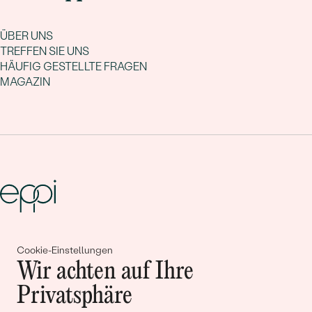
ÜBER UNS
TREFFEN SIE UNS
HÄUFIG GESTELLTE FRAGEN
MAGAZIN
Gemeinsam erschaffen wir
Cookie-Einstellungen
Geschichten von Schönheit und
Wir achten auf Ihre
Liebe
Privatsphäre