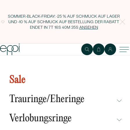
SOMMER-BLACK-FRIDAY: -25 % AUF SCHMUCK AUF LAGER
UND -10 % AUF SCHMUCK AUF BESTELLUNG. DER RABATT
ENDET IN
7T 16S 40M 34S
ANSEHEN
Minimalistischer Eternity-Ring
mit Lab Grown Diamanten
Sale
Toskani
Trauringe/Eheringe
NICHT ÜBERSEHEN
Verlobungsringe
NEUHEITEN
NICHT ÜBERSEHEN