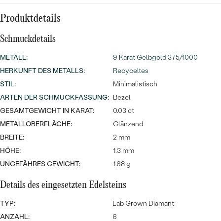
Meistverkaufte
NACH DER FARBE
Meistverkaufte
Produktdetails
Ohrrinnge
NACH DER FORM
Schmuckdetails
Ringe
MASSGEFERTIGTER
Personalisierte
METALL
:
9 Karat Gelbgold 375/1000
HERKUNFT DES METALLS
:
Recyceltes
ANSEHEN
DIAMANTEN
Halsketten
STIL
:
Minimalistisch
ANSEHEN
ARTEN DER SCHMUCKFASSUNG
:
Bezel
GESAMTGEWICHT IN KARAT:
0.03 ct
METALLOBERFLÄCHE:
Glänzend
ANSEHEN
Wave Kollektion
BREITE:
2 mm
HÖHE:
1.3 mm
UNGEFÄHRES GEWICHT:
1.68 g
Details des eingesetzten Edelsteins
ANSEHEN
TYP:
Lab Grown Diamant
ANZAHL:
6