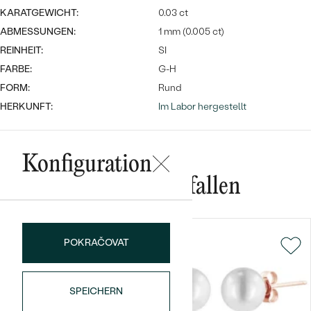
KARATGEWICHT:
0.03 ct
ABMESSUNGEN:
1 mm (0.005 ct)
REINHEIT:
SI
FARBE:
G-H
FORM:
Rund
HERKUNFT:
Im Labor hergestellt
Bestseller
Konfiguration
Das könnte Ihnen gefallen
ANSEHEN
POKRAČOVAT
SPEICHERN