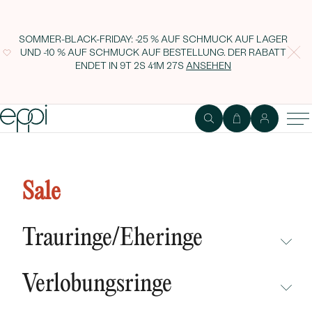
SOMMER-BLACK-FRIDAY: -25 % AUF SCHMUCK AUF LAGER
UND -10 % AUF SCHMUCK AUF BESTELLUNG. DER RABATT
ENDET IN
9T 2S 41M 26S
ANSEHEN
Herrenring mit Lasergravur Ihrer
Wahl Jixien
Sale
Trauringe/Eheringe
NICHT ÜBERSEHEN
Verlobungsringe
NEUHEITEN
NICHT ÜBERSEHEN