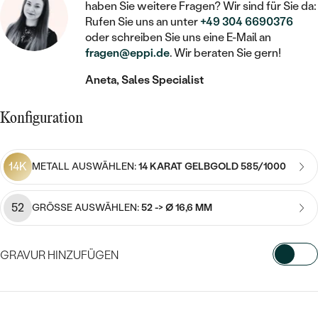
STATEMENT
MIT FÜLLUNG
haben Sie weitere Fragen? Wir sind für Sie da:
KINDER
LAB GROWN DIAMANTEN ZUM
MEDAILLON
SCHMUCK FÜR KINDER
Rufen Sie uns an unter
+49 304 6690376
SIEGELRINGE
EINFASSEN
oder schreiben Sie uns eine E-Mail an
IM SET
PIERCINGS
fragen@eppi.de
. Wir beraten Sie gern!
KETTEN
BROSCHEN
PERSONALISIERT
FARBIGE DIAMANTEN ZUM EINFASSEN
Aneta, Sales Specialist
NACH PREIS
HERZKETTEN
SCHMUCKZUBEHÖR
NACH STEIN
GÜNSTIG
NACH EDELSTEIN
Konfiguration
NACH EDELSTEIN
MIT DIAMANT
MIT TIEREN
NACH MATERIAL
MIT DIAMANT
MIT DIAMANT
LUXURIÖSE
MIT EDELSTEIN
GOLD
14K
METALL AUSWÄHLEN:
14 KARAT GELBGOLD 585/1000
NACH EDELSTEIN
MIT EDELSTEIN
MIT LAB GROWN DIAMANT
PERLENOHRRINGE
MIT DIAMANT
SILBER
52
GRÖSSE AUSWÄHLEN:
52 -> Ø 16,6 MM
PERLENRINGE
MIT MOISSANIT
MIT EDELSTEIN
PLATIN
NACH PREIS
MIT FARBIGEN DIAMANTEN
GRAVUR HINZUFÜGEN
NACH PREIS
PREISWERTE
PERLENKETTEN
NACH STEIN
MIT SCHWARZEN DIAMANTEN
WÄHLEN SIE SCHRIFTART AUS
PREISWERTE
LUXURIÖSE
DIAMANTSCHMUCK
NACH PREIS