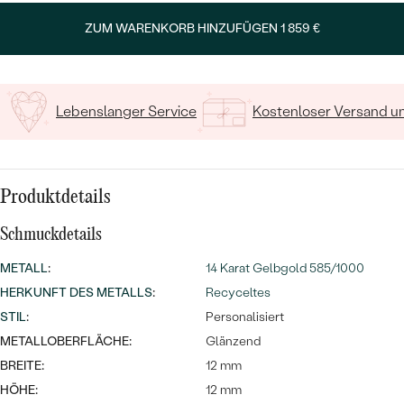
MIT SALT AND PEPPER DIAMANTEN
LUXURIÖSE
Geben Sie Initialen/Text ein
ZUM WARENKORB HINZUFÜGEN
1 859 €
PREISWERTE
EDELSTEINSCHMUCK
Meistverkaufte
MIT EDELSTEIN
15
/ 15 ZEICHEN
LUXURIÖSE
SCHMUCK MIT LAB GROWN
Eheringe
DIAMANTEN
NACH MATERIAL
Lebenslanger Service
Kostenloser Versand 
GOLD
PERLENSCHMUCK
ANSCHAUEN
PLATIN
Produktdetails
NACH STYL
SILBER
Schmuckdetails
PERSONALISIERT
METALL
:
14 Karat Gelbgold 585/1000
SYMBOLISCH
HERKUNFT DES METALLS
:
Recyceltes
STIL
:
Personalisiert
MINIMALISTISCH
METALLOBERFLÄCHE:
Glänzend
BREITE:
12 mm
NACH ANLASS
HÖHE:
12 mm