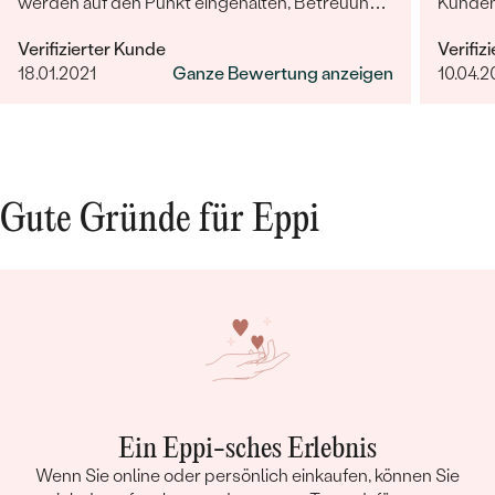
werden auf den Punkt eingehalten, Betreuung
Kunden
ist herausragend!
Kundens
Verifizierter Kunde
Verifiz
sehr fr
18.01.2021
Ganze Bewertung anzeigen
10.04.2
entgeg
bleibt 
Bestseller
Gute Gründe für Eppi
ANSEHEN
Ein Eppi-sches Erlebnis
Wenn Sie online oder persönlich einkaufen, können Sie