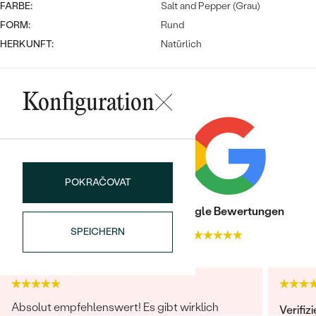
Meistverkaufte
FARBE:
Salt and Pepper (Grau)
NACH DER FARBE
Meistverkaufte
FORM:
Rund
Ohrrinnge
NACH DER FORM
HERKUNFT:
Natürlich
Ringe
MASSGEFERTIGTER
Personalisierte
Konfiguration
ANSEHEN
DIAMANTEN
Halsketten
ANSEHEN
POKRAČOVAT
ANSEHEN
Wave Kollektion
Trusted shop Bewertungen
Google Bewertungen
SPEICHERN
4.9
4.9
ANSEHEN
Absolut empfehlenswert! Es gibt wirklich
Verifiz