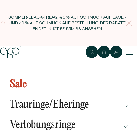
SOMMER-BLACK-FRIDAY: -25 % AUF SCHMUCK AUF LAGER
UND -10 % AUF SCHMUCK AUF BESTELLUNG. DER RABATT
ENDET IN
10T 5S 55M 5S
ANSEHEN
Hängeohrringe mit Salt and
Pepper Diamanten Brookes
Sale
Trauringe/Eheringe
NICHT ÜBERSEHEN
Verlobungsringe
NEUHEITEN
NICHT ÜBERSEHEN