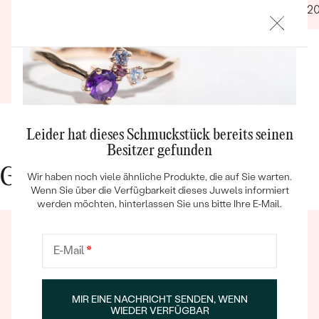
nichts zu beanstanden. Die von mir bestellten
27.12.2
Ohrringe kamen innerhalb der versprochen
Zeit, die Qualität ist top und der Kundenservice
sucht seinesgleichen. Gerne wieder!
Verifizierter Kunde
16.09.2021
Ganze Bewertung anzeigen
Bestseller
Leider hat dieses Schmuckstück bereits seinen
Besitzer gefunden
Gute Gründe für Eppi
Wir haben noch viele ähnliche Produkte, die auf Sie warten.
Wenn Sie über die Verfügbarkeit dieses Juwels informiert
ANSEHEN
werden möchten, hinterlassen Sie uns bitte Ihre E-Mail.
E-Mail
*
MIR EINE NACHRICHT SENDEN, WENN
WIEDER VERFÜGBAR