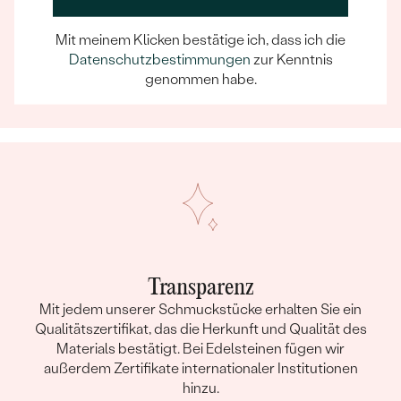
Ein Eppi-sches Erlebnis
Wenn Sie online oder persönlich einkaufen, können Sie
Mit meinem Klicken bestätige ich, dass ich die
sich darauf verlassen, dass unser Team dafür sorgt,
Datenschutzbestimmungen
zur Kenntnis
dass schon die Auswahl eines Schmuckstücks zu
genommen habe.
einem unvergesslichen Erlebnis wird.
Transparenz
Mit jedem unserer Schmuckstücke erhalten Sie ein
Qualitätszertifikat, das die Herkunft und Qualität des
Materials bestätigt. Bei Edelsteinen fügen wir
außerdem Zertifikate internationaler Institutionen
hinzu.