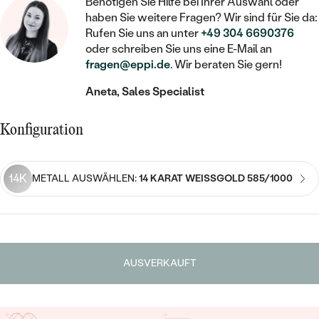
STATEMENT
Benötigen Sie Hilfe bei Ihrer Auswahl oder
MIT FÜLLUNG
KINDER
LAB GROWN DIAMANTEN ZUM
haben Sie weitere Fragen? Wir sind für Sie da:
MEDAILLON
SCHMUCK FÜR KINDER
Rufen Sie uns an unter
+49 304 6690376
SIEGELRINGE
EINFASSEN
IM SET
PIERCINGS
oder schreiben Sie uns eine E-Mail an
KETTEN
BROSCHEN
fragen@eppi.de
. Wir beraten Sie gern!
PERSONALISIERT
FARBIGE DIAMANTEN ZUM EINFASSEN
NACH PREIS
HERZKETTEN
SCHMUCKZUBEHÖR
NACH STEIN
Aneta, Sales Specialist
GÜNSTIG
NACH EDELSTEIN
NACH EDELSTEIN
MIT DIAMANT
MIT TIEREN
Konfiguration
NACH MATERIAL
MIT DIAMANT
MIT DIAMANT
LUXURIÖSE
MIT EDELSTEIN
GOLD
NACH EDELSTEIN
14K
MIT EDELSTEIN
METALL AUSWÄHLEN:
14 KARAT WEISSGOLD 585/1000
MIT LAB GROWN DIAMANT
PERLENOHRRINGE
MIT DIAMANT
SILBER
PERLENRINGE
MIT MOISSANIT
MIT EDELSTEIN
PLATIN
NACH PREIS
MIT FARBIGEN DIAMANTEN
NACH PREIS
PREISWERTE
AUSVERKAUFT
PERLENKETTEN
NACH STEIN
MIT SCHWARZEN DIAMANTEN
PREISWERTE
LUXURIÖSE
DIAMANTSCHMUCK
NACH PREIS