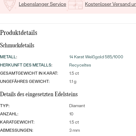
MIT SALT AND PEPPER DIAMANTEN
LUXURIÖSE
Lebenslanger Service
Kostenloser Versand 
PREISWERTE
EDELSTEINSCHMUCK
Meistverkaufte
MIT EDELSTEIN
LUXURIÖSE
SCHMUCK MIT LAB GROWN
Eheringe
Produktdetails
DIAMANTEN
NACH MATERIAL
Schmuckdetails
GOLD
PERLENSCHMUCK
METALL
:
14 Karat Weißgold 585/1000
ANSCHAUEN
PLATIN
HERKUNFT DES METALLS
:
Recyceltes
NACH STYL
GESAMTGEWICHT IN KARAT:
1.5 ct
SILBER
PERSONALISIERT
UNGEFÄHRES GEWICHT:
1.1 g
Details des eingesetzten Edelsteins
SYMBOLISCH
TYP:
Diamant
MINIMALISTISCH
ANZAHL:
10
KARATGEWICHT:
1.5 ct
NACH ANLASS
ABMESSUNGEN:
3 mm