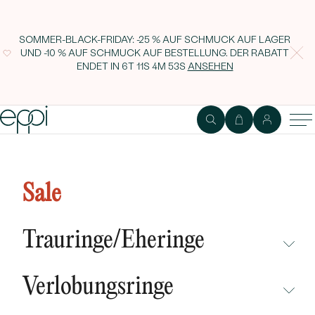
SOMMER-BLACK-FRIDAY: -25 % AUF SCHMUCK AUF LAGER
UND -10 % AUF SCHMUCK AUF BESTELLUNG. DER RABATT
ENDET IN
6T 11S 4M 52S
ANSEHEN
Halskette mit schwarzem
Diamanten Jonie
Sale
Trauringe/Eheringe
NICHT ÜBERSEHEN
Verlobungsringe
NEUHEITEN
NICHT ÜBERSEHEN