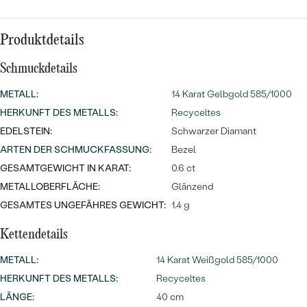
Meistverkaufte
NACH DER FARBE
Meistverkaufte
Ohrrinnge
Produktdetails
NACH DER FORM
Ringe
Schmuckdetails
MASSGEFERTIGTER
Personalisierte
METALL
:
14 Karat Gelbgold 585/1000
ANSEHEN
DIAMANTEN
Halsketten
HERKUNFT DES METALLS
:
Recyceltes
ANSEHEN
EDELSTEIN:
Schwarzer Diamant
ARTEN DER SCHMUCKFASSUNG
:
Bezel
GESAMTGEWICHT IN KARAT:
0.6 ct
ANSEHEN
METALLOBERFLÄCHE:
Glänzend
Wave Kollektion
GESAMTES UNGEFÄHRES GEWICHT:
1.4 g
Kettendetails
ANSEHEN
METALL
:
14 Karat Weißgold 585/1000
HERKUNFT DES METALLS
:
Recyceltes
LÄNGE
:
40 cm