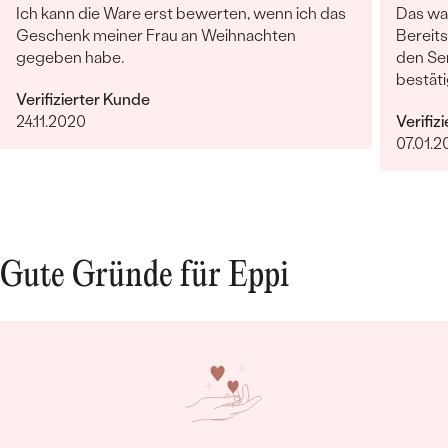
Ich kann die Ware erst bewerten, wenn ich das
Das war
Geschenk meiner Frau an Weihnachten
Bereits
gegeben habe.
den Ser
bestäti
Verifizierter Kunde
wollte 
24.11.2020
Verifiz
Gesche
07.01.2
per Mai
Avisier
abgest
Ach ja,
vorstel
Gute Gründe für Eppi