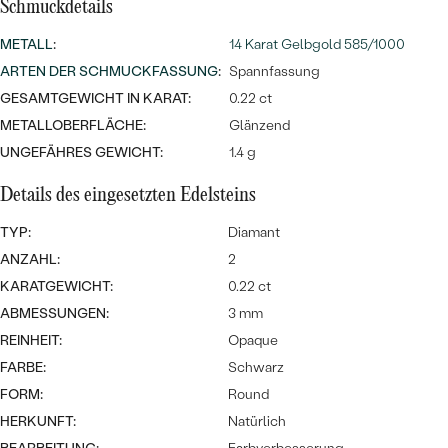
Meistverkaufte
Schmuckdetails
NACH DER FARBE
Meistverkaufte
METALL
:
14 Karat Gelbgold 585/1000
Ohrrinnge
NACH DER FORM
ARTEN DER SCHMUCKFASSUNG
:
Spannfassung
Ringe
GESAMTGEWICHT IN KARAT:
0.22 ct
MASSGEFERTIGTER
Personalisierte
METALLOBERFLÄCHE:
Glänzend
ANSEHEN
UNGEFÄHRES GEWICHT:
1.4 g
DIAMANTEN
Halsketten
ANSEHEN
Details des eingesetzten Edelsteins
TYP:
Diamant
ANZAHL:
2
ANSEHEN
Wave Kollektion
KARATGEWICHT:
0.22 ct
ABMESSUNGEN:
3 mm
REINHEIT:
Opaque
FARBE:
Schwarz
ANSEHEN
FORM:
Round
HERKUNFT:
Natürlich