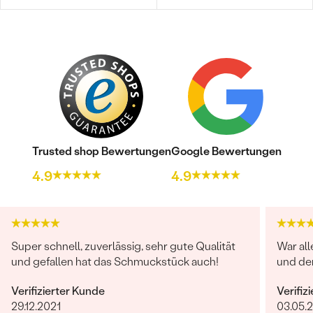
Trusted shop Bewertungen
Google Bewertungen
4.9
4.9
Super schnell, zuverlässig, sehr gute Qualität
War all
und gefallen hat das Schmuckstück auch!
und de
Verifizierter Kunde
Verifiz
29.12.2021
03.05.