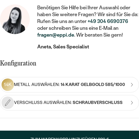
STATEMENT
MIT FÜLLUNG
KINDER
LAB GROWN DIAMANTEN ZUM
Benötigen Sie Hilfe bei Ihrer Auswahl oder
MEDAILLON
SCHMUCK FÜR KINDER
haben Sie weitere Fragen? Wir sind für Sie da:
SIEGELRINGE
EINFASSEN
IM SET
PIERCINGS
Rufen Sie uns an unter
+49 304 6690376
KETTEN
BROSCHEN
oder schreiben Sie uns eine E-Mail an
PERSONALISIERT
FARBIGE DIAMANTEN ZUM EINFASSEN
fragen@eppi.de
. Wir beraten Sie gern!
NACH PREIS
HERZKETTEN
SCHMUCKZUBEHÖR
NACH STEIN
Aneta, Sales Specialist
GÜNSTIG
NACH EDELSTEIN
NACH EDELSTEIN
MIT DIAMANT
MIT TIEREN
NACH MATERIAL
MIT DIAMANT
Konfiguration
MIT DIAMANT
LUXURIÖSE
MIT EDELSTEIN
GOLD
NACH EDELSTEIN
MIT EDELSTEIN
MIT LAB GROWN DIAMANT
PERLENOHRRINGE
14K
METALL AUSWÄHLEN:
14 KARAT GELBGOLD 585/1000
MIT DIAMANT
SILBER
PERLENRINGE
MIT MOISSANIT
MIT EDELSTEIN
PLATIN
NACH PREIS
VERSCHLUSS AUSWÄHLEN:
SCHRAUBVERSCHLUSS
MIT FARBIGEN DIAMANTEN
NACH PREIS
PREISWERTE
PERLENKETTEN
NACH STEIN
MIT SCHWARZEN DIAMANTEN
PREISWERTE
LUXURIÖSE
DIAMANTSCHMUCK
NACH PREIS