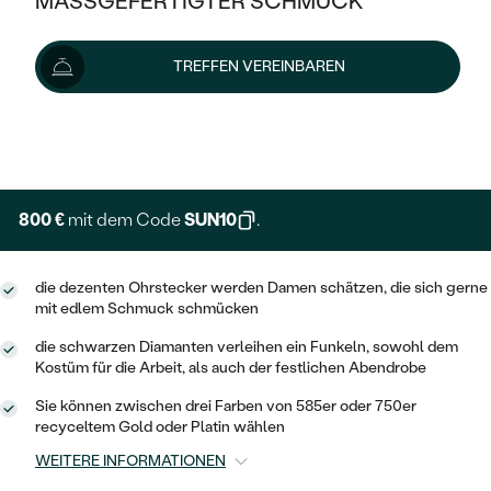
MASSGEFERTIGTER SCHMUCK
889 €
SILBER
MIT MEHREREN DIAMANTEN
NACH STYL
GOLD
AUSVERKAUF
AUSVERKAUF
Wir liefern den Schmuck innerhalb von 3 - 4 Wochen.
TREFFEN VEREINBAREN
PLATIN
KLASSISCH
HALO
Lieferoptionen
SILBER
WENN SCHMUCK HILFT
NACH MATERIAL
MINIMALISTISCHE
DREI STEINE
PLATIN
+ 178 €
NACH STYL
EXPRESSHERSTELLUNG
GOLD
NACH TYP
MEMOIRE
OHRSTECKER
VINTAGE
OHRRINGE
SILBER
NACH STYL
800 €
mit dem Code
SUN10
.
V-FORM
CREOLEN
IM SET
SOLITÄR
RINGE
PLATIN
VINTAGE
die dezenten Ohrstecker werden Damen schätzen, die sich gerne
MINIMALISTISCHE
AUSSERGEWÖHNLICH
mit edlem Schmuck schmücken
ZUR GEBURT EINES KINDES
ANHÄNGER / KETTEN
AUSSERGEWÖHNLICHE
NACH STYL
OHRHÄNGER
die schwarzen Diamanten verleihen ein Funkeln, sowohl dem
PERSONALISIERT
ARMBÄNDER
GESTALTE EINEN RING
Kostüm für die Arbeit, als auch der festlichen Abendrobe
MEMOIRE
GEHÄMMERTE
SOLITÄR
Sie können zwischen drei Farben von 585er oder 750er
WÄHLE EINEN RING
MIT STERNZEICHEN
SCHMUCKSET
recyceltem Gold oder Platin wählen
MINIMALISTISCHE
VON HAND GRAVIERTE
HERZ
WEITERE INFORMATIONEN
DIAMANTEN ZUM EINFASSEN
MINIMALISTISCH
HERRENSCHMUCK