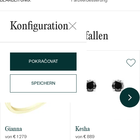
BEARBEITUNG:
Farbverbesserung
Konfiguration
Das könnte Ihnen gefallen
Bestseller
POKRAČOVAT
SPEICHERN
ANSEHEN
Gianna
Kesha
von € 1 279
von € 889