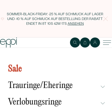
SOMMER-BLACK-FRIDAY: -25 % AUF SCHMUCK AUF LAGER
UND -10 % AUF SCHMUCK AUF BESTELLUNG. DER RABATT
ENDET IN
8T 10S 42M 16S
ANSEHEN
Dezente Ohrstecker mit
schwarzen Diamanten Fox
Sale
Trauringe/Eheringe
NICHT ÜBERSEHEN
Verlobungsringe
NEUHEITEN
NICHT ÜBERSEHEN